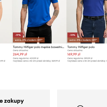
-19%
-10%
extra -5% z kodem: OFF*
extra -5% z kodem: OFF*
Tommy Hilfiger polo męskie bawełniane
Tommy Hilfiger polo
Cena aktualna:
Cena aktualna:
264,99 zł
169,99 zł
Cena regularna:
409,99 zł
Cena regularna:
399,99 zł
9,99 zł
Najniższa cena z 30 dni przed obniżką:
329,99 zł
Najniższa cena z 30 dni przed obniżką:
1
ze zakupy