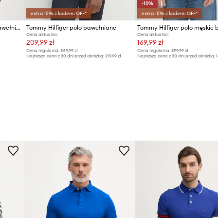
-10%
extra -5% z kodem: OFF*
extra -5% z kodem: OFF*
Tommy Hilfiger polo męskie bawełniane
Tommy Hilfiger polo bawełniane
Cena aktualna:
Cena aktualna:
209,99 zł
169,99 zł
Cena regularna:
349,99 zł
Cena regularna:
399,99 zł
Najniższa cena z 30 dni przed obniżką:
219,99 zł
Najniższa cena z 30 dni przed obniżką:
1