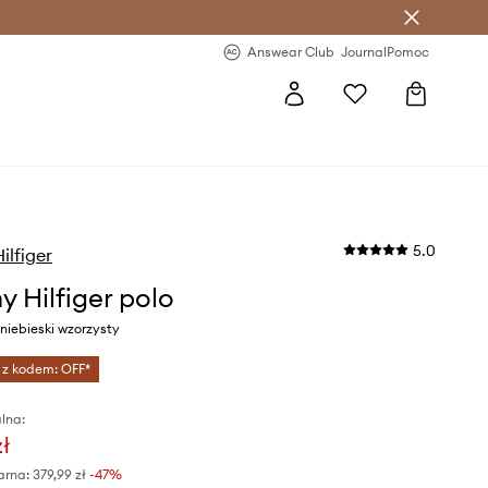
letter >
Regularne nowości >
Answear Club
Journal
Pomoc
5.0
lfiger
 Hilfiger polo
 niebieski wzorzysty
 z kodem: OFF*
lna:
zł
arna:
379,99 zł
-47%