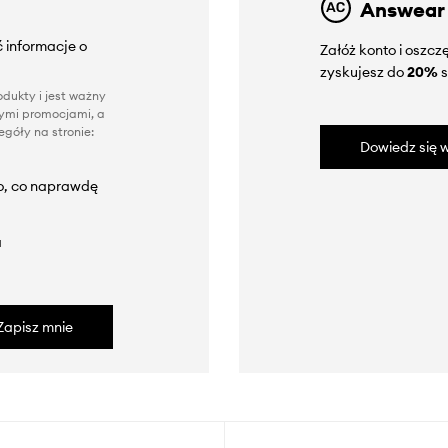
Answear
 informacje o
Załóż konto i oszc
zyskujesz do
20%
s
dukty i jest ważny
nnymi promocjami, a
góły na stronie:
Dowiedz się w
to, co naprawdę
a
Zapisz mnie