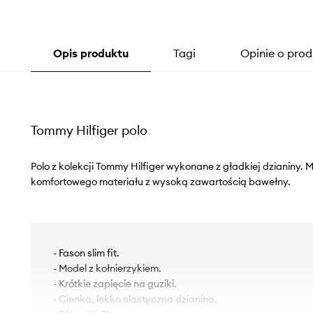
Opis produktu
Tagi
Opinie o prod
Tommy Hilfiger polo
Polo z kolekcji Tommy Hilfiger wykonane z gładkiej dzianiny.
komfortowego materiału z wysoką zawartością bawełny.
- Fason slim fit.
- Model z kołnierzykiem.
- Krótkie zapięcie na guziki.
- Cienka, lekko elastyczna dzianina.