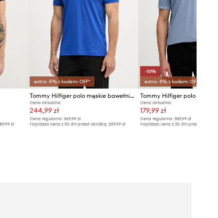
-10%
extra -5% z kodem: OFF*
extra -5% z kodem: OFF*
Tommy Hilfiger polo męskie bawełniane
Tommy Hilfiger polo baweł
Cena aktualna:
Cena aktualna:
244,99 zł
179,99 zł
Cena regularna:
369,99 zł
Cena regularna:
389,99 zł
89,99 zł
Najniższa cena z 30 dni przed obniżką:
259,99 zł
Najniższa cena z 30 dni przed obniżką