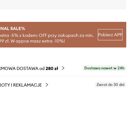
INAL SALE%
Pobierz APP
extra -5% z kodem: OFF przy zakupach za min.
99 zł. W appce masz extra -10%!
RMOWA DOSTAWA od
280 zł
Dostawa nawet w 24h
OTY I REKLAMACJE
Zwrot do 30 dni