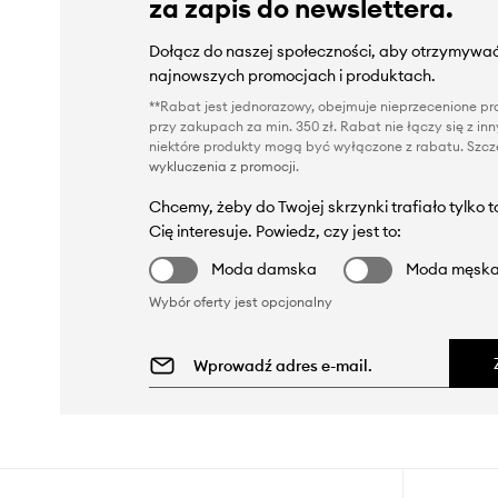
za zapis do newslettera.
Dołącz do naszej społeczności, aby otrzymywać
najnowszych promocjach i produktach.
**Rabat jest jednorazowy, obejmuje nieprzecenione pro
przy zakupach za min. 350 zł. Rabat nie łączy się z i
niektóre produkty mogą być wyłączone z rabatu. Szcze
wykluczenia z promocji
.
Chcemy, żeby do Twojej skrzynki trafiało tylko 
Cię interesuje. Powiedz, czy jest to:
Moda damska
Moda męsk
Wybór oferty jest opcjonalny