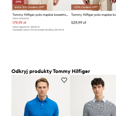
-20%
extra -5% z kodem: OFF*
-25% z kodem: OFF*
Tommy Hilfiger polo męskie bawełniane z elastanem
Cena aktualna:
179,99 zł
529,99 zł
Cena regularna:
329,99 zł
Najniższa cena z 30 dni przed obniżką:
224,99 zł
Odkryj produkty Tommy Hilfiger