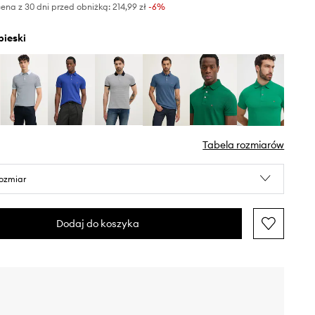
ena z 30 dni przed obniżką:
214,99 zł
 -6%
ebieski
Tabela rozmiarów
rozmiar
Dodaj do koszyka