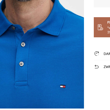
F
*
3
DA
ZWR