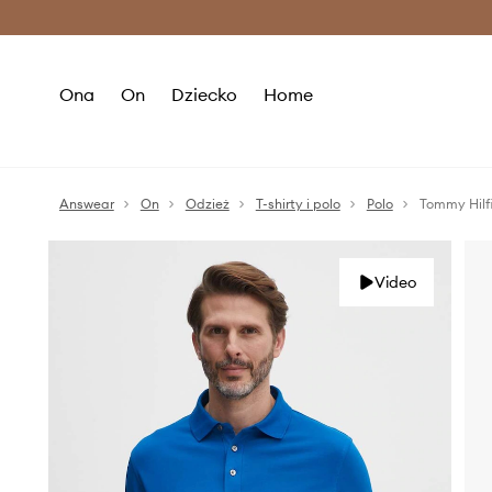
Premium Fashion Benefits >
O
Ona
On
Dziecko
Home
Answear
On
Odzież
T-shirty i polo
Polo
Tommy Hilfi
Video