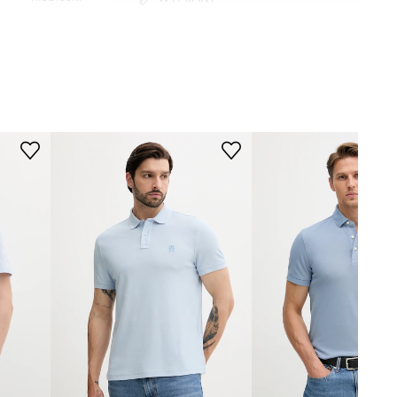
Model ze zdjęcia ma 183 cm
Tommy Hilfiger
wzrostu i ma na sobie rozmiar M.
Rozmiarówka zaniżona
Zalecamy wybór rozmiaru większego,
niż nosisz zazwyczaj.
Tabela rozmiarów