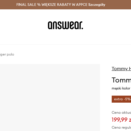
szczędzaj z Answear Club >
FINAL SALE % WIĘKSZE RABATY W APPCE
Dostawa nawet w 24h >
Szczegóły
News
ger polo
Tommy Hi
Tommy
męski kolor
extra -5%
Cena aktua
199,99 
Cena regul