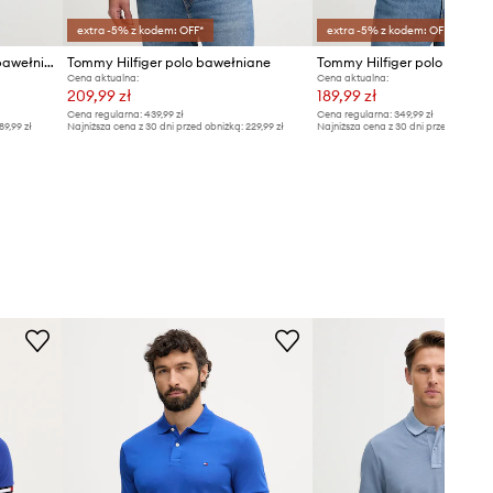
extra -5% z kodem: OFF*
extra -5% z kodem: OFF*
Tommy Hilfiger polo męskie bawełniane
Tommy Hilfiger polo bawełniane
Cena aktualna:
Cena aktualna:
209,99 zł
189,99 zł
Cena regularna:
439,99 zł
Cena regularna:
349,99 zł
89,99 zł
Najniższa cena z 30 dni przed obniżką:
229,99 zł
Najniższa cena z 30 dni przed obniżką