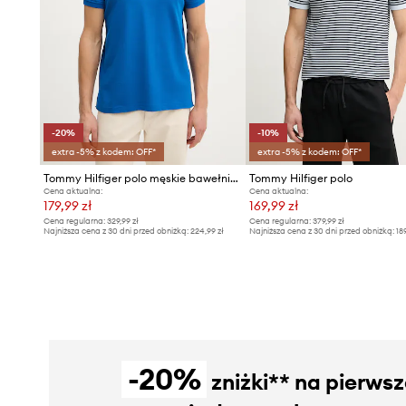
-20%
-10%
extra -5% z kodem: OFF*
extra -5% z kodem: OFF*
Tommy Hilfiger polo męskie bawełniane z elastanem
Tommy Hilfiger polo
Cena aktualna:
Cena aktualna:
179,99 zł
169,99 zł
Cena regularna:
329,99 zł
Cena regularna:
379,99 zł
Najniższa cena z 30 dni przed obniżką:
224,99 zł
Najniższa cena z 30 dni przed obniżką:
18
-20%
zniżki** na pierws