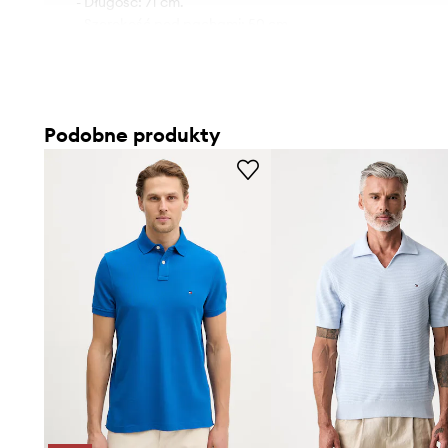
- Długość: 71 cm.
- Szerokość pod pachami: 50 cm.
- Wymiary podane dla rozmiaru: M.
Podobne produkty