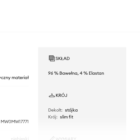
SKŁAD
96 % Bawełna, 4 % Elastan
yczny materiał
KRÓJ
Dekolt
:
stójka
Krój
:
slim fit
MW0MW17771
niebieski
WYMIARY