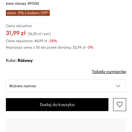
kolor różowy 391334
extra -5% z kodem: OFF*
Cena aktualna:
31,99 zł
(16,00 zł / szt.)
Cena regularna:
44,99 zł
-28%
Najniższa cena z 30 dni przed obniżką:
32,99 zł
 -3%
Kolor:
różowy
Tabela rozmiarów
Wybierz rozmiar
Dodaj do koszyka