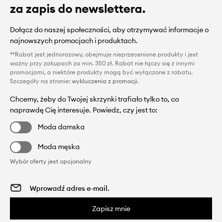
za zapis do newslettera.
Dołącz do naszej społeczności, aby otrzymywać informacje o
najnowszych promocjach i produktach.
**Rabat jest jednorazowy, obejmuje nieprzecenione produkty i jest
ważny przy zakupach za min. 350 zł. Rabat nie łączy się z innymi
promocjami, a niektóre produkty mogą być wyłączone z rabatu.
Szczegóły na stronie:
wykluczenia z promocji
.
Chcemy, żeby do Twojej skrzynki trafiało tylko to, co
naprawdę Cię interesuje. Powiedz, czy jest to:
Moda damska
Moda męska
Wybór oferty jest opcjonalny
Zapisz mnie