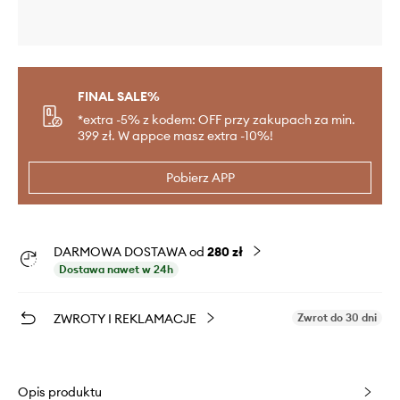
FINAL SALE%
*extra -5% z kodem: OFF przy zakupach za min.
399 zł. W appce masz extra -10%!
Pobierz APP
DARMOWA DOSTAWA od
280 zł
Dostawa nawet w 24h
ZWROTY I REKLAMACJE
Zwrot do 30 dni
Opis produktu