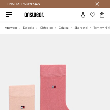
FINAL SALE %
Szczegóły
Oszczędzaj z Answear Club >
Answear
Dziecko
Chłopiec
Odzież
Skarpetki