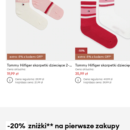
-10%
extra -5% z kodem: OFF*
extra -5% z kodem: OFF*
Tommy Hilfiger skarpetki dziecięce 2-pack
Cena aktualna:
Cena aktualna:
19,99 zł
35,99 zł
Cena regularna:
29,99 zł
Cena regularna:
49,99 zł
Najniższa cena:
21,99 zł
Najniższa cena:
39,99 zł
-20%
zniżki** na pierwsze zakupy