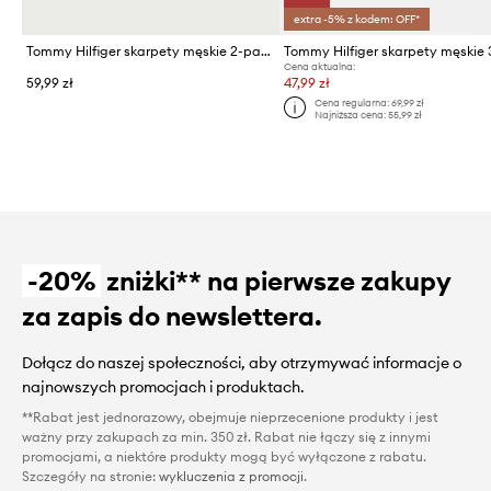
extra -5% z kodem: OFF*
Tommy Hilfiger skarpety męskie 2-pack
Cena aktualna:
59,99 zł
47,99 zł
Cena regularna:
69,99 zł
Najniższa cena:
55,99 zł
-20%
zniżki** na pierwsze zakupy
za zapis do newslettera.
Dołącz do naszej społeczności, aby otrzymywać informacje o
najnowszych promocjach i produktach.
**Rabat jest jednorazowy, obejmuje nieprzecenione produkty i jest
ważny przy zakupach za min. 350 zł. Rabat nie łączy się z innymi
promocjami, a niektóre produkty mogą być wyłączone z rabatu.
Szczegóły na stronie:
wykluczenia z promocji
.