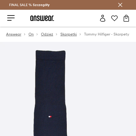
FINAL SALE %
Szczegóły
Oszczędzaj z Answear Club >
Answear
On
Odzież
Skarpetki
Tommy Hilfiger - Skarpety