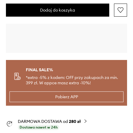
Dodaj do koszyka
FINAL SALE%
*extra -5% z kodem: OFF przy zakupach za min.
399 zł. W appce masz extra -10%!
Pobierz APP
DARMOWA DOSTAWA od
280 zł
Dostawa nawet w 24h