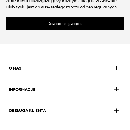
Załóż konto i oszczędzaj przy każdym zakupie. W Answear
Club zyskujesz do
20%
stałego rabatu od cen regularnych.
Dowiedz się więcej
O NAS
INFORMACJE
OBSŁUGA KLIENTA