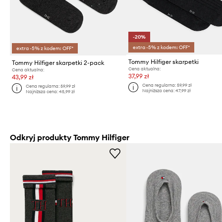
-20%
extra -5% z kodem: OFF*
extra -5% z kodem: OFF*
Tommy Hilfiger skarpetki
Tommy Hilfiger skarpetki 2-pack
Cena aktualna:
Cena aktualna:
37,99 zł
43,99 zł
Cena regularna:
59,99 zł
Cena regularna:
59,99 zł
Najniższa cena:
47,99 zł
Najniższa cena:
45,99 zł
Odkryj produkty Tommy Hilfiger