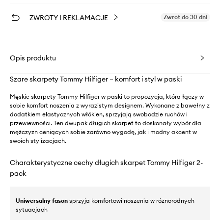
ZWROTY I REKLAMACJE
Zwrot do 30 dni
Opis produktu
Szare skarpety Tommy Hilfiger – komfort i styl w paski
Męskie skarpety Tommy Hilfiger w paski to propozycja, która łączy w
sobie komfort noszenia z wyrazistym designem. Wykonane z bawełny z
dodatkiem elastycznych włókien, sprzyjają swobodzie ruchów i
przewiewności. Ten dwupak długich skarpet to doskonały wybór dla
mężczyzn ceniących sobie zarówno wygodę, jak i modny akcent w
swoich stylizacjach.
Charakterystyczne cechy długich skarpet Tommy Hilfiger 2-
pack
Uniwersalny fason
sprzyja komfortowi noszenia w różnorodnych
sytuacjach