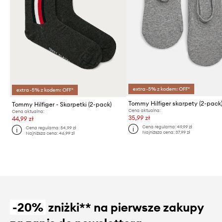
extra -5% z kodem: OFF*
extra -5% z kodem: OFF*
Tommy Hilfiger skarpety (2-pack
Tommy Hilfiger - Skarpetki (2-pack)
Cena aktualna:
Cena aktualna:
35,99 zł
44,99 zł
Cena regularna:
49,99 zł
Cena regularna:
54,99 zł
Najniższa cena:
37,99 zł
Najniższa cena:
46,99 zł
-20%
zniżki** na pierwsze zakupy