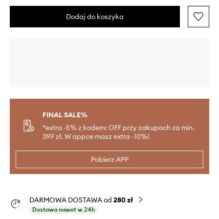
Dodaj do koszyka
FINAL SALE%
*extra -5% z kodem: OFF przy zakupach za min.
399 zł. W appce masz extra -10%!
Pobierz APP
DARMOWA DOSTAWA od
280 zł
Dostawa nawet w 24h