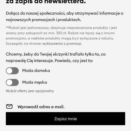
za zapis do newslettera.
Dołącz do naszej społeczności, aby otrzymywać informacje o
najnowszych promocjach i produktach.
**Rabat jest jednorazowy, obejmuje nieprzecenione produkty i jest
ważny przy zakupach za min. 350 zł. Rabat nie łączy się z innymi
promocjami, a niektóre produkty mogą być wyłączone z rabatu.
Szczegóły na stronie:
wykluczenia z promocji
.
Chcemy, żeby do Twojej skrzynki trafiało tylko to, co
naprawdę Cię interesuje. Powiedz, czy jest to:
Moda damska
Moda męska
Wybór oferty jest opcjonalny
Zapisz mnie