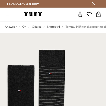
FINAL SALE %
Szczegóły
Oszczędzaj z Answear Club >
Answear
On
Odzież
Skarpetki