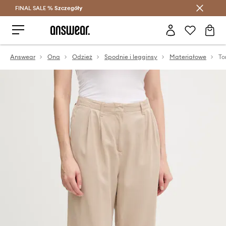
FINAL SALE %
Szczegóły
Oszczędzaj z Answear Club >
Answear
Ona
Odzież
Spodnie i legginsy
Materiałowe
To