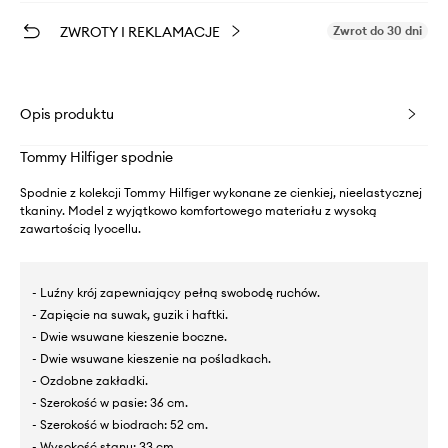
ZWROTY I REKLAMACJE
Zwrot do 30 dni
Opis produktu
Tommy Hilfiger spodnie
Spodnie z kolekcji Tommy Hilfiger wykonane ze cienkiej, nieelastycznej
tkaniny. Model z wyjątkowo komfortowego materiału z wysoką
zawartością lyocellu.
- Luźny krój zapewniający pełną swobodę ruchów.
- Zapięcie na suwak, guzik i haftki.
- Dwie wsuwane kieszenie boczne.
- Dwie wsuwane kieszenie na pośladkach.
- Ozdobne zakładki.
- Szerokość w pasie: 36 cm.
- Szerokość w biodrach: 52 cm.
- Wysokość stanu: 33 cm.