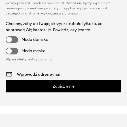
ważny przy zakupach za min. 350 zł. Rabat nie łączy się z innymi
promocjami, a niektóre produkty mogą być wyłączone z rabatu.
Szczegóły na stronie:
wykluczenia z promocji
.
Chcemy, żeby do Twojej skrzynki trafiało tylko to, co
naprawdę Cię interesuje. Powiedz, czy jest to:
Moda damska
Moda męska
Wybór oferty jest opcjonalny
Zapisz mnie