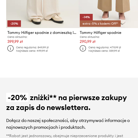
-14%
-20%
extra -5% z kodem: OFF*
Tommy Hilfiger spodnie z domieszką lnu
Tommy Hilfiger spodnie
Cena aktualna:
Cena aktualna:
399,99 zł
290,99 zł
Cena regularna:
849,99 zł
Cena regularna:
479,99 zł
Najniższa cena:
499,99 zł
Najniższa cena:
339,99 zł
-20%
zniżki** na pierwsze zakupy
za zapis do newslettera.
Dołącz do naszej społeczności, aby otrzymywać informacje o
najnowszych promocjach i produktach.
**Rabat jest jednorazowy, obejmuje nieprzecenione produkty i jest