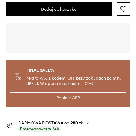
Dodaj do koszyka
FINAL SALE%
*extra -5% z kodem: OFF przy zakupach za min.
399 zł. W appce masz extra -10%!
Pobierz APP
DARMOWA DOSTAWA od
280 zł
Dostawa nawet w 24h