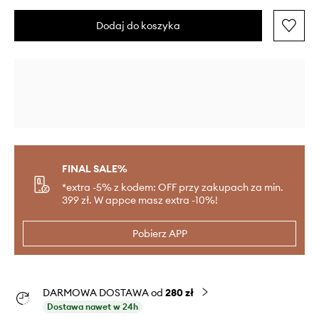
Dodaj do koszyka
FINAL SALE%
*extra -5% z kodem: OFF przy zakupach za min.
399 zł. W appce masz extra -10%!
Pobierz APP
DARMOWA DOSTAWA od
280 zł
Dostawa nawet w 24h