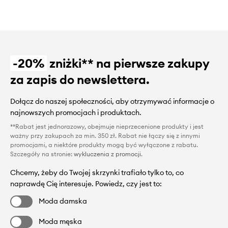
-20%
zniżki** na pierwsze zakupy
za zapis do newslettera.
Dołącz do naszej społeczności, aby otrzymywać informacje o
najnowszych promocjach i produktach.
**Rabat jest jednorazowy, obejmuje nieprzecenione produkty i jest
ważny przy zakupach za min. 350 zł. Rabat nie łączy się z innymi
promocjami, a niektóre produkty mogą być wyłączone z rabatu.
Szczegóły na stronie:
wykluczenia z promocji
.
Chcemy, żeby do Twojej skrzynki trafiało tylko to, co
naprawdę Cię interesuje. Powiedz, czy jest to:
Moda damska
Moda męska