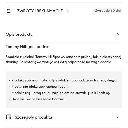
ZWROTY I REKLAMACJE
Zwrot do 30 dni
Opis produktu
Tommy Hilfiger spodnie
Spodnie z kolekcji Tommy Hilfiger wykonane z grubej, lekko elastycznej
tkaniny. Poliester gwarantuje większą odporność na zagniecenia.
- Produkt zawiera materiały z włókien pochodzących z recyklingu.
- Prosty, nie blokujący ruchów fason.
- Model z regularną talią i zapięciem na suwak, guzik i haftkę.
- Dwie wsuwane kieszenie boczne.
Szczegóły produktu