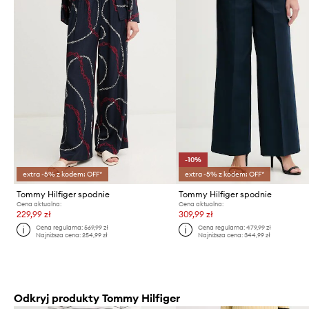
-10%
extra -5% z kodem: OFF*
extra -5% z kodem: OFF*
Tommy Hilfiger spodnie
Tommy Hilfiger spodnie
Cena aktualna:
Cena aktualna:
229,99 zł
309,99 zł
Cena regularna:
569,99 zł
Cena regularna:
479,99 zł
Najniższa cena:
254,99 zł
Najniższa cena:
344,99 zł
Odkryj produkty Tommy Hilfiger