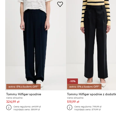
-10%
extra -5% z kodem: OFF*
extra -5% z kodem: OFF*
Tommy Hilfiger spodnie
Cena aktualna:
Cena aktualna:
324,99 zł
519,99 zł
Cena regularna:
649,99 zł
Cena regularna:
799,99 zł
Najniższa cena:
359,99 zł
Najniższa cena:
579,99 zł