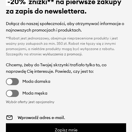
-20%
zniżki** na pierwsze zakupy
za zapis do newslettera.
Dołącz do naszej społeczności, aby otrzymywać informacje o
najnowszych promocjach i produktach.
**Rabat jest jednorazowy, obejmuje nieprzecenione produkty i jest
ważny przy zakupach za min. 350 zł. Rabat nie łączy się z innymi
promocjami, a niektóre produkty mogą być wyłączone z rabatu.
Szczegóły na stronie:
wykluczenia z promocji
.
Chcemy, żeby do Twojej skrzynki trafiało tylko to, co
naprawdę Cię interesuje. Powiedz, czy jest to:
Moda damska
Moda męska
Wybór oferty jest opcjonalny
Zapisz mnie