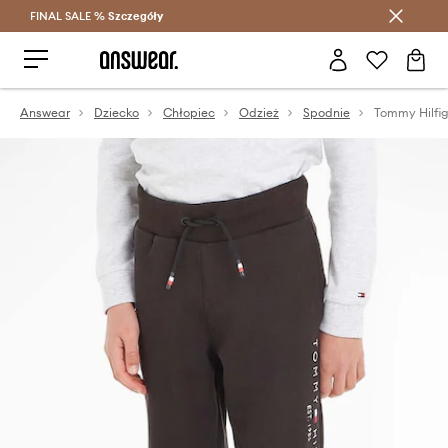
FINAL SALE %
Szczegóły
Oszczędzaj z Answear Club >
Answear
Dziecko
Chłopiec
Odzież
Spodnie
Tommy Hilfig