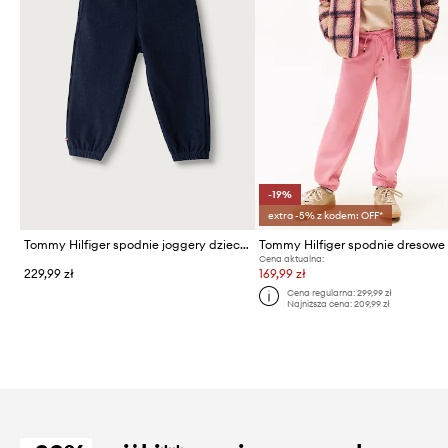
-19%
extra -5% z kodem: OFF*
Tommy Hilfiger spodnie joggery dziecięce bawełniane z elastanem
Cena aktualna:
229,99 zł
169,99 zł
Cena regularna:
299,99 zł
Najniższa cena:
209,99 zł