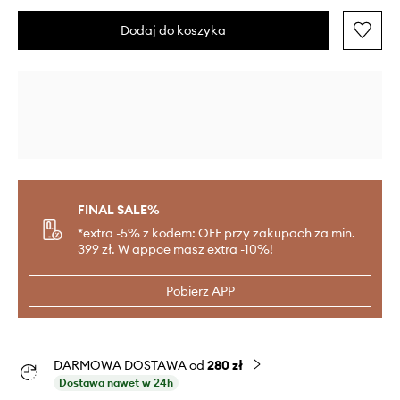
Dodaj do koszyka
FINAL SALE%
*extra -5% z kodem: OFF przy zakupach za min.
399 zł. W appce masz extra -10%!
Pobierz APP
DARMOWA DOSTAWA od
280 zł
Dostawa nawet w 24h