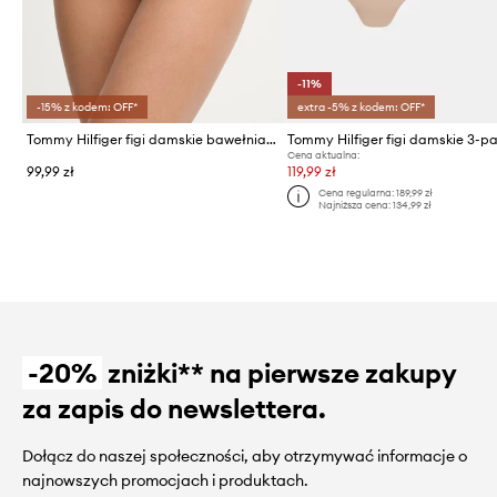
-11%
-15% z kodem: OFF*
extra -5% z kodem: OFF*
Tommy Hilfiger figi damskie bawełniane z elastanem
Tommy Hilfiger figi damskie 3-p
Cena aktualna:
99,99 zł
119,99 zł
Cena regularna:
189,99 zł
Najniższa cena:
134,99 zł
-20%
zniżki** na pierwsze zakupy
za zapis do newslettera.
Dołącz do naszej społeczności, aby otrzymywać informacje o
najnowszych promocjach i produktach.