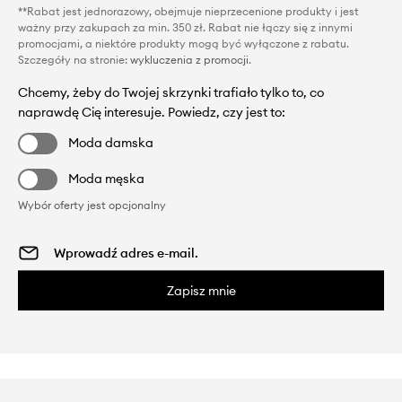
**Rabat jest jednorazowy, obejmuje nieprzecenione produkty i jest
ważny przy zakupach za min. 350 zł. Rabat nie łączy się z innymi
promocjami, a niektóre produkty mogą być wyłączone z rabatu.
Szczegóły na stronie:
wykluczenia z promocji
.
Chcemy, żeby do Twojej skrzynki trafiało tylko to, co
naprawdę Cię interesuje. Powiedz, czy jest to:
Moda damska
Moda męska
Wybór oferty jest opcjonalny
Zapisz mnie