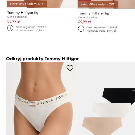
extra -5% z kodem: OFF*
extra -5% z kodem: OFF*
Tommy Hilfiger figi
Tommy Hilfiger figi
Cena aktualna:
Cena aktualna:
55,99 zł
69,99 zł
Cena regularna:
139,99 zł
Cena regularna:
119,99 zł
Najniższa cena:
61,99 zł
Najniższa cena:
83,99 zł
Odkryj produkty Tommy Hilfiger