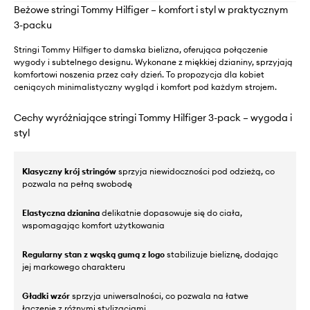
Beżowe stringi Tommy Hilfiger – komfort i styl w praktycznym
3-packu
Stringi Tommy Hilfiger to damska bielizna, oferująca połączenie
wygody i subtelnego designu. Wykonane z miękkiej dzianiny, sprzyjają
komfortowi noszenia przez cały dzień. To propozycja dla kobiet
ceniących minimalistyczny wygląd i komfort pod każdym strojem.
Cechy wyróżniające stringi Tommy Hilfiger 3-pack – wygoda i
styl
Klasyczny krój stringów
sprzyja niewidoczności pod odzieżą, co
pozwala na pełną swobodę
Elastyczna dzianina
delikatnie dopasowuje się do ciała,
wspomagając komfort użytkowania
Regularny stan z wąską gumą z logo
stabilizuje bieliznę, dodając
jej markowego charakteru
Gładki wzór
sprzyja uniwersalności, co pozwala na łatwe
łączenie z różnymi stylizacjami