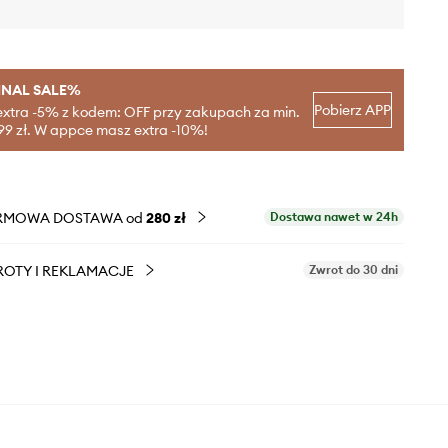
INAL SALE%
Pobierz APP
extra -5% z kodem: OFF przy zakupach za min.
99 zł. W appce masz extra -10%!
RMOWA DOSTAWA od
280 zł
Dostawa nawet w 24h
OTY I REKLAMACJE
Zwrot do 30 dni