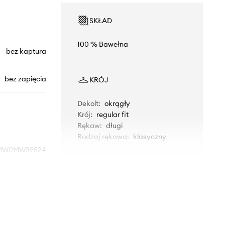
SKŁAD
100 % Bawełna
bez kaptura
bez zapięcia
KRÓJ
Dekolt
:
okrągły
Krój
:
regular fit
Rękaw
:
długi
Rodzaj rękawa
:
klasyczny
MW0MW39524
WYMIARY
zielony
Model ze zdjęcia ma 184 cm
Tommy Hilfiger
wzrostu i ma na sobie rozmiar M.
Rozmiarówka standardowa