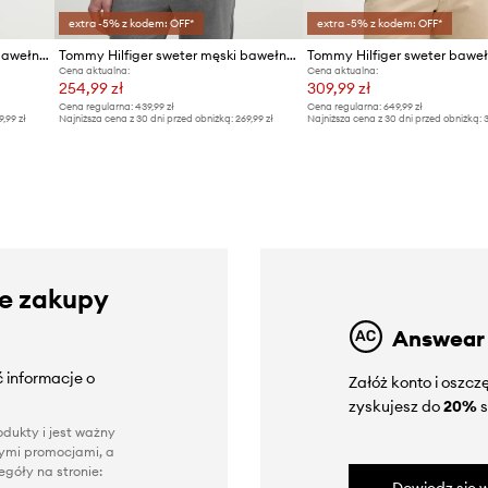
extra -5% z kodem: OFF*
extra -5% z kodem: OFF*
Tommy Hilfiger sweter męski bawełniany
Tommy Hilfiger sweter męski bawełniany
Tommy Hilfiger sweter bawe
Cena aktualna:
Cena aktualna:
254,99 zł
309,99 zł
Cena regularna:
439,99 zł
Cena regularna:
649,99 zł
9,99 zł
Najniższa cena z 30 dni przed obniżką:
269,99 zł
Najniższa cena z 30 dni przed obniżką:
3
ze zakupy
Answear
 informacje o
Załóż konto i oszc
zyskujesz do
20%
s
dukty i jest ważny
nnymi promocjami, a
góły na stronie: