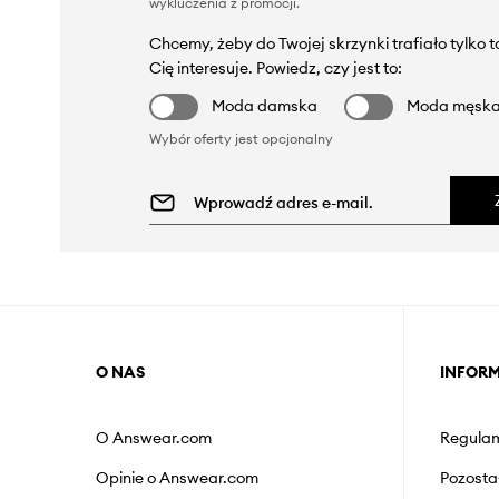
wykluczenia z promocji
.
Chcemy, żeby do Twojej skrzynki trafiało tylko 
Cię interesuje. Powiedz, czy jest to:
Moda damska
Moda męsk
Wybór oferty jest opcjonalny
O NAS
INFOR
O Answear.com
Regulam
Opinie o Answear.com
Pozosta