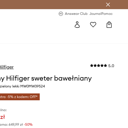
letter >
Regularne nowości >
Answear Club
Journal
Pomoc
5.0
lfiger
 Hilfiger sweter bawełniany
r zielony lekki MW0MW39524
xtra -5% z kodem: OFF*
lna:
zł
arna:
649,99 zł
-50%