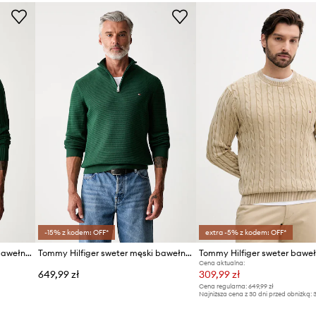
Producent
ID Produktu
-15% z kodem: OFF*
extra -5% z kodem: OFF*
Tommy Hilfiger sweter męski bawełniany
Tommy Hilfiger sweter męski bawełniany
Tommy Hilfiger sweter bawe
Cena aktualna:
649,99 zł
309,99 zł
Cena regularna:
649,99 zł
Najniższa cena z 30 dni przed obniżką:
3