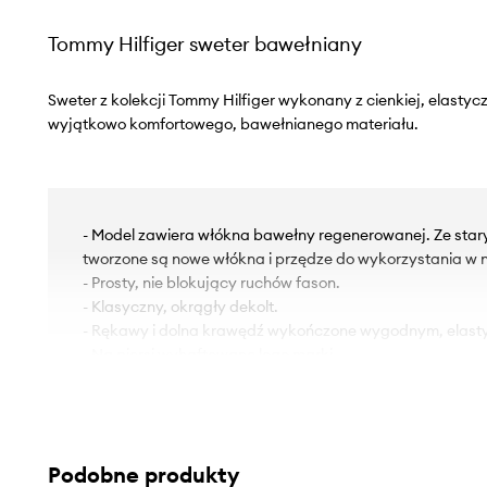
Tommy Hilfiger sweter bawełniany
Sweter z kolekcji Tommy Hilfiger wykonany z cienkiej, elastycz
wyjątkowo komfortowego, bawełnianego materiału.
- Model zawiera włókna bawełny regenerowanej. Ze sta
tworzone są nowe włókna i przędze do wykorzystania w n
- Prosty, nie blokujący ruchów fason.
- Klasyczny, okrągły dekolt.
- Rękawy i dolna krawędź wykończone wygodnym, elas
- Na piersi wyhaftowane logo marki.
- Długość: 73 cm.
- Szerokość pod pachami: 60 cm.
- Wymiary podane dla rozmiaru: M.
Podobne produkty