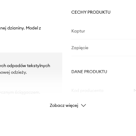
CECHY PRODUKTU
nej dzianiny. Model z
Kaptur
Zapięcie
rych odpadów tekstylnych
DANE PRODUKTU
owej odzieży.
Kod producenta
tycznym ściągaczem.
Zobacz więcej
Kolor
Marka