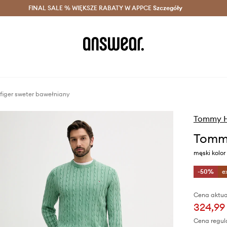
szczędzaj z Answear Club >
FINAL SALE % WIĘKSZE RABATY W APPCE
Dostawa nawet w 24h >
Szczegóły
News
figer sweter bawełniany
Tommy Hi
Tommy
męski kolo
-50%
e
Cena aktua
324,99 
Cena regul