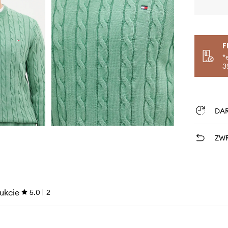
F
*
3
DA
ZWR
ukcie
5.0
2