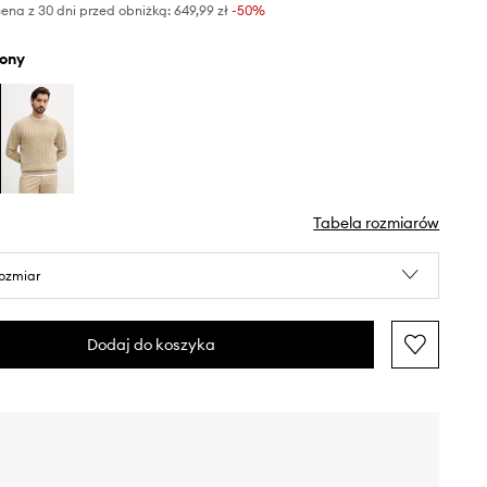
ena z 30 dni przed obniżką:
649,99 zł
 -50%
elony
Tabela rozmiarów
rozmiar
Dodaj do koszyka