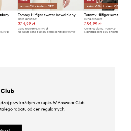
-14%
-10%
extra -5% z kodem: OFF*
extra -5% z kodem: OFF*
łniany
Tommy Hilfiger sweter bawełniany
Cena aktualna:
Cena aktualna:
324,99 zł
254,99 zł
Cena regularna:
519,99 zł
Cena regularna:
409,99 zł
39,99 zł
Najniższa cena z 30 dni przed obniżką:
379,99 zł
Najniższa cena z 30 dni przed obniżką
 Club
zędzaj przy każdym zakupie. W Answear Club
tałego rabatu od cen regularnych.