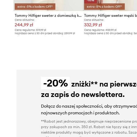
-10%
extra -5% z kodem: OFF*
extra -5% z kodem: OFF*
Tommy Hilfiger sweter z domieszką kaszmiru
Cena aktualna:
Cena aktualna:
244,99 zł
332,99 zł
Cena regularna:
519,99 zł
Cena regularna:
459,99 zł
Najniższa cena z 30 dni przed obniżką:
259,99 zł
Najniższa cena z 30 dni przed obniżką:
36
-20%
zniżki** na pierws
za zapis do newslettera.
Dołącz do naszej społeczności, aby otrzymywać
najnowszych promocjach i produktach.
**Rabat jest jednorazowy, obejmuje nieprzecenione pro
przy zakupach za min. 350 zł. Rabat nie łączy się z i
niektóre produkty mogą być wyłączone z rabatu. Szcze