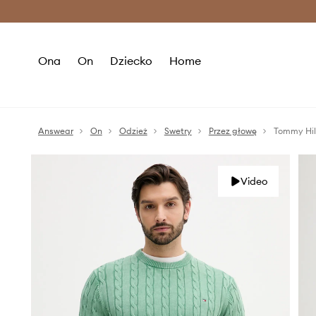
Premium Fashion Benefits >
O
Ona
On
Dziecko
Home
Answear
On
Odzież
Swetry
Przez głowę
Tommy Hil
Video