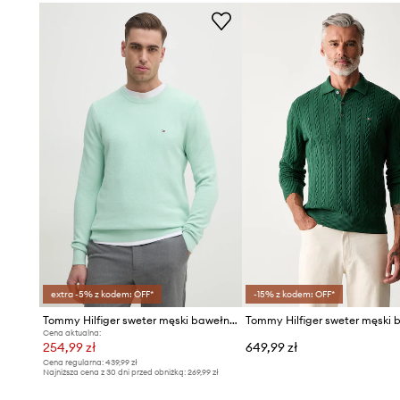
extra -5% z kodem: OFF*
-15% z kodem: OFF*
Tommy Hilfiger sweter męski bawełniany
Cena aktualna:
254,99 zł
649,99 zł
Cena regularna:
439,99 zł
Najniższa cena z 30 dni przed obniżką:
269,99 zł