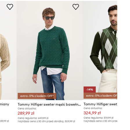
Zalecamy wybór rozmiaru, jaki nosisz
zazwyczaj.
Tabela rozmiarów
-14%
extra -5% z kodem: OFF*
extra -5% z kodem: OFF*
łniany
Tommy Hilfiger sweter baw
Tommy Hilfiger sweter męski bawełniany
Cena aktualna:
Cena aktualna:
324,99 zł
289,99 zł
Cena regularna:
519,99 zł
Cena regularna:
649,99 zł
39,99 zł
Najniższa cena z 30 dni przed obniżką
Najniższa cena z 30 dni przed obniżką:
309,99 zł