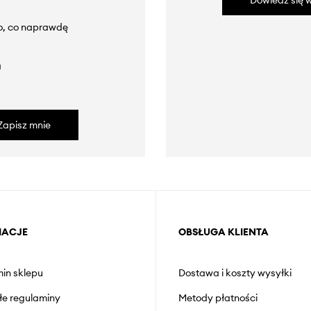
Dowiedz się w
to, co naprawdę
a
Zapisz mnie
MACJE
OBSŁUGA KLIENTA
in sklepu
Dostawa i koszty wysyłki
łe regulaminy
Metody płatności