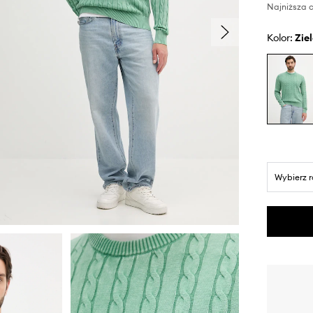
Najniższa c
Kolor:
zi
Wybierz 