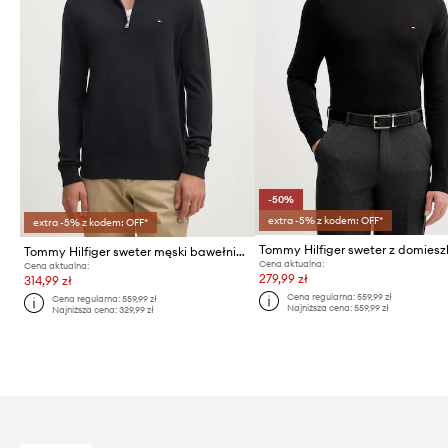
-50%
extra -5% z kodem: OFF*
extra -5% z kodem: OFF*
Tommy Hilfiger sweter męski bawełniany
Cena aktualna:
Cena aktualna:
279,99 zł
314,99 zł
Cena regularna:
559,99 zł
Cena regularna:
559,99 zł
Najniższa cena:
559,99 zł
Najniższa cena:
329,99 zł