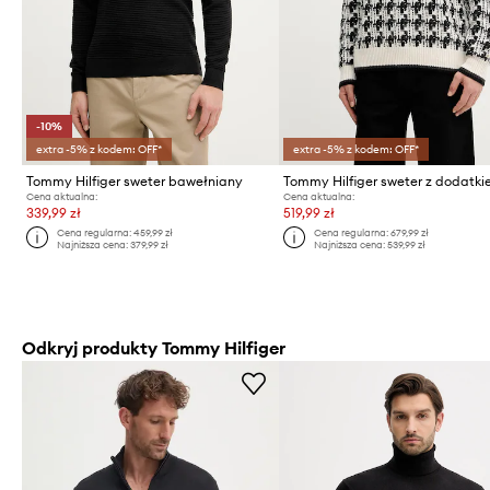
-10%
extra -5% z kodem: OFF*
extra -5% z kodem: OFF*
Tommy Hilfiger sweter bawełniany
Cena aktualna:
Cena aktualna:
339,99 zł
519,99 zł
Cena regularna:
459,99 zł
Cena regularna:
679,99 zł
Najniższa cena:
379,99 zł
Najniższa cena:
539,99 zł
Odkryj produkty Tommy Hilfiger