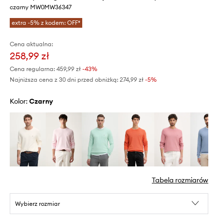
czarny MW0MW36347
extra -5% z kodem: OFF*
Cena aktualna:
258,99 zł
Cena regularna:
459,99 zł
-43%
Najniższa cena z 30 dni przed obniżką:
274,99 zł
 -5%
Kolor:
czarny
Tabela rozmiarów
Wybierz rozmiar