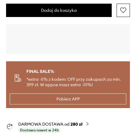
Dodaj do koszyka
FINAL SALE%
*extra -5% z kodem: OFF przy zakupach za min.
399 zł. W appce masz extra -10%!
Pobierz APP
DARMOWA DOSTAWA od
280 zł
Dostawa nawet w 24h