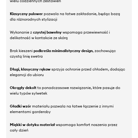
wielu codziennych zestawień
Klasyczny pulower
pozwala na łatwe zakładanie, będąc bazą
dla różnorodnych stylizacji
Wykonanie z
czystej bawełny
wspomaga przewiewność i
delikatność w kontakcie ze skórą
Brak kieszeni
podkreśla minimalistyczny design
, zachowując
czystą linię swetra
Długi, klasyczny rękaw
sprzyja ochronie przed chłodem, dodając
elegancji do ubioru
Okrągły dekolt
to ponadczasowe rozwiązanie, które pasuje do
wielu typów sylwetek
Gładki wzór
materiału pozwala na łatwe łączenie z innymi
elementami garderoby
Miękki w dotyku materiał
wspomaga komfort noszenia przez
cały dzień