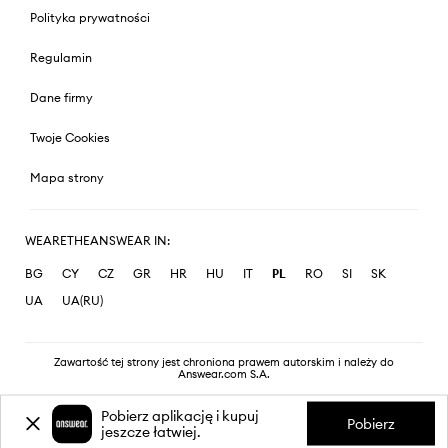
Polityka prywatności
Regulamin
Dane firmy
Twoje Cookies
Mapa strony
WEARETHEANSWEAR IN:
BG
CY
CZ
GR
HR
HU
IT
PL
RO
SI
SK
UA
UA(RU)
Zawartość tej strony jest chroniona prawem autorskim i należy do
Answear.com S.A.
Pobierz aplikację i kupuj
Pobierz
jeszcze łatwiej.