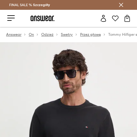
FINAL SALE %
Szczegóły
Oszczędzaj z Answear Club >
Answear
On
Odzież
Swetry
Przez głowę