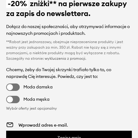
-20%
zniżki** na pierwsze zakupy
za zapis do newslettera.
Dołącz do naszej społeczności, aby otrzymywać informacje o
najnowszych promocjach i produktach.
**Rabat jest jednorazowy, obejmuje nieprzecenione produkty i jest
ważny przy zakupach za min. 350 zł. Rabat nie łączy się z innymi
promocjami, a niektóre produkty mogą być wyłączone z rabatu.
Szczegóły na stronie:
wykluczenia z promocji
.
Chcemy, żeby do Twojej skrzynki trafiało tylko to, co
naprawdę Cię interesuje. Powiedz, czy jest to:
Moda damska
Moda męska
Wybór oferty jest opcjonalny
Zapisz mnie