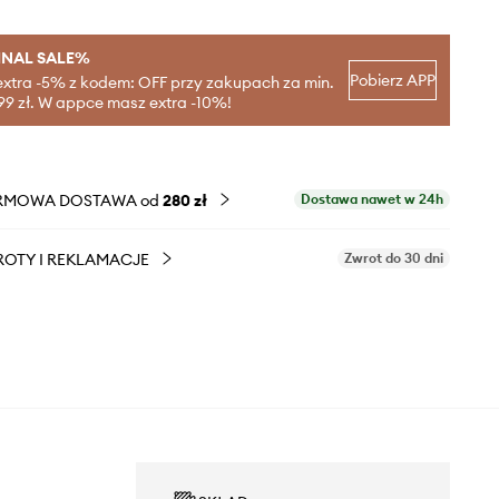
INAL SALE%
Pobierz APP
extra -5% z kodem: OFF przy zakupach za min.
99 zł. W appce masz extra -10%!
RMOWA DOSTAWA od
280 zł
Dostawa nawet w 24h
OTY I REKLAMACJE
Zwrot do 30 dni