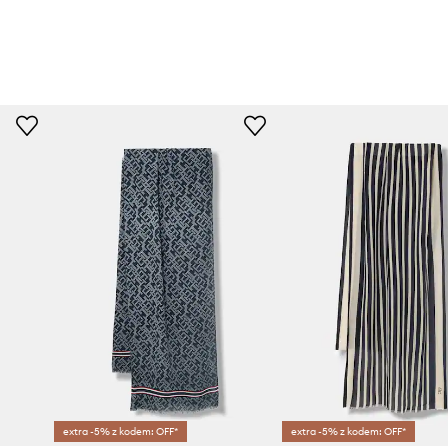
extra -5% z kodem: OFF*
extra -5% z kodem: OFF*