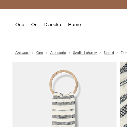
Premium Fashion Benefits >
O
Ona
On
Dziecko
Home
Answear
Ona
Akcesoria
Szaliki i chusty
Szaliki
Tom