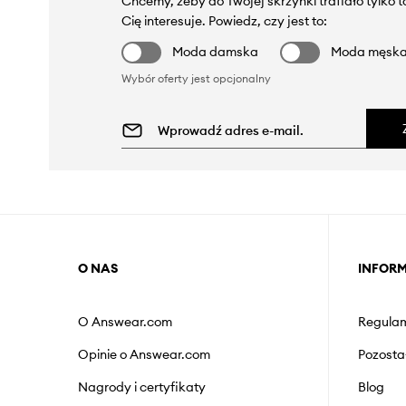
Chcemy, żeby do Twojej skrzynki trafiało tylko 
Cię interesuje. Powiedz, czy jest to:
Moda damska
Moda męsk
Wybór oferty jest opcjonalny
O NAS
INFOR
O Answear.com
Regulam
Opinie o Answear.com
Pozosta
Nagrody i certyfikaty
Blog