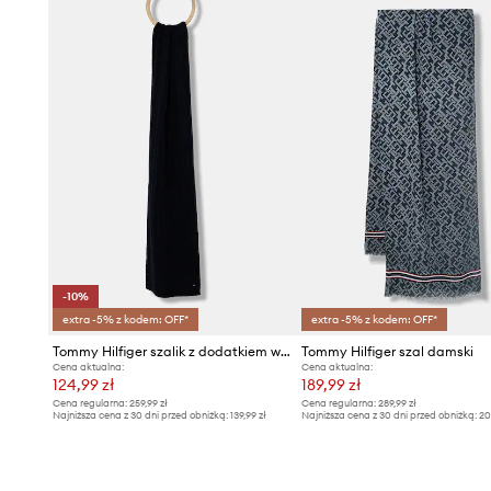
-10%
extra -5% z kodem: OFF*
extra -5% z kodem: OFF*
Tommy Hilfiger szalik z dodatkiem wełny
Tommy Hilfiger szal damski
Cena aktualna:
Cena aktualna:
124,99 zł
189,99 zł
Cena regularna:
259,99 zł
Cena regularna:
289,99 zł
Najniższa cena z 30 dni przed obniżką:
139,99 zł
Najniższa cena z 30 dni przed obniżką:
20