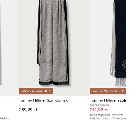
-15% z kodem: OFF*
extra -5% z kodem: OFF*
Tommy Hilfiger Szal damski
Tommy Hilfiger szalik wełni
Cena aktualna:
289,99 zł
214,99 zł
Cena regularna:
329,99 zł
54,99 zł
Najniższa cena z 30 dni przed obniżką