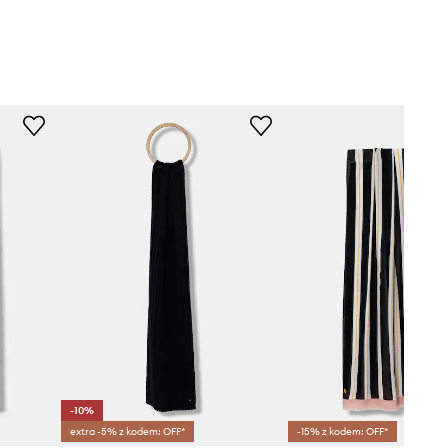
-10%
extra -5% z kodem: OFF*
-15% z kodem: OFF*