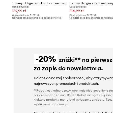
Tommy Hilfiger szalik z dodatkiem wełny
Tommy Hilfiger szalik wełnian
Cena aktualna:
Cena aktualna:
159,99 zł
214,99 zł
Cena regularna:
349,99 zł
Cena regularna:
329,99 zł
Najniższa cena z 30 dni przed obniżką:
179,99 zł
Najniższa cena z 30 dni przed obniżką:
22
-20%
zniżki** na pierws
za zapis do newslettera.
Dołącz do naszej społeczności, aby otrzymywać
najnowszych promocjach i produktach.
**Rabat jest jednorazowy, obejmuje nieprzecenione pro
przy zakupach za min. 350 zł. Rabat nie łączy się z i
niektóre produkty mogą być wyłączone z rabatu. Szcze
wykluczenia z promocji
.