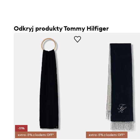
Odkryj produkty Tommy Hilfiger
-11%
extra -5% z kodem: OFF*
extra -5% z kodem: OFF*