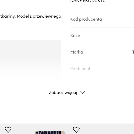
DANE PRODUKTU
j tkaniny. Model z przewiewnego
Kod producenta
Kolor
Marka
Producent
ID Produktu
Zobacz więcej