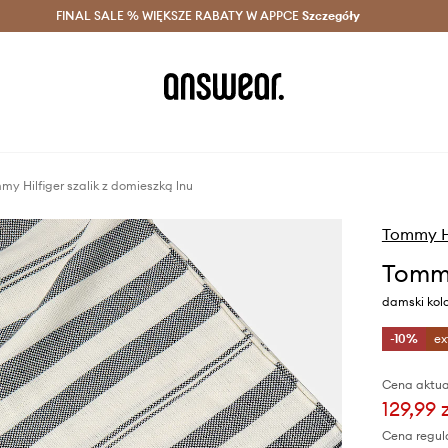
szczędzaj z Answear Club >
FINAL SALE % WIĘKSZE RABATY W APPCE
Dostawa nawet w 24h >
Szczegóły
News
my Hilfiger szalik z domieszką lnu
Tommy Hi
Tommy
damski kol
-10%
ex
Cena aktua
129,99 
Cena regul