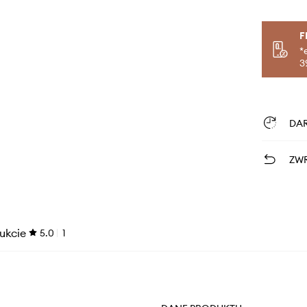
F
*
3
DA
ZWR
ukcie
5.0
1