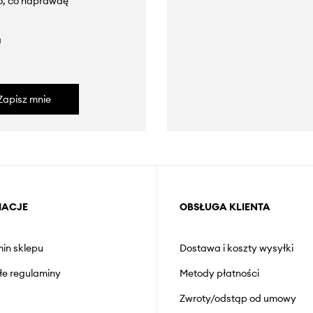
to, co naprawdę
a
Zapisz mnie
MACJE
OBSŁUGA KLIENTA
in sklepu
Dostawa i koszty wysyłki
łe regulaminy
Metody płatności
Zwroty/odstąp od umowy