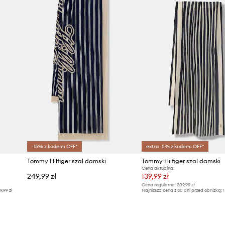
-15% z kodem: OFF*
extra -5% z kodem: OFF*
Tommy Hilfiger szal damski
Tommy Hilfiger szal damski
Cena aktualna:
249,99 zł
139,99 zł
Cena regularna:
209,99 zł
9,99 zł
Najniższa cena z 30 dni przed obniżką:
1