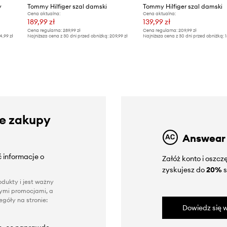
y
Tommy Hilfiger szal damski
Tommy Hilfiger szal damski
Cena aktualna:
Cena aktualna:
189,99 zł
139,99 zł
Cena regularna:
289,99 zł
Cena regularna:
209,99 zł
4,99 zł
Najniższa cena z 30 dni przed obniżką:
209,99 zł
Najniższa cena z 30 dni przed obniżką:
1
ze zakupy
Answear
 informacje o
Załóż konto i oszc
zyskujesz do
20%
s
dukty i jest ważny
nnymi promocjami, a
góły na stronie:
Dowiedz się w