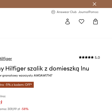
letter >
Regularne nowości >
Answear Club
Journal
Pomoc
5.0
lfiger
 Hilfiger szalik z domieszką lnu
or granatowy wzorzysty AW0AW17147
tra -5% z kodem: OFF*
lna:
zł
arna:
309,99 zł
-58%