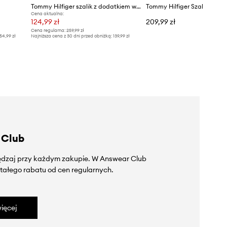
Tommy Hilfiger szalik z dodatkiem wełny
Tommy Hilfiger Szal damski
Cena aktualna:
124,99 zł
209,99 zł
Cena regularna:
259,99 zł
54,99 zł
Najniższa cena z 30 dni przed obniżką:
139,99 zł
 Club
zędzaj przy każdym zakupie. W Answear Club
tałego rabatu od cen regularnych.
ięcej