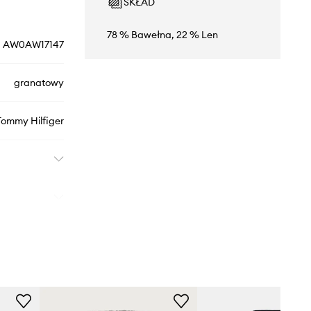
SKŁAD
78 % Bawełna, 22 % Len
AW0AW17147
granatowy
Tommy Hilfiger