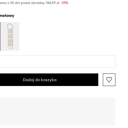
ena z 30 dni przed obniżką:
144,99 zł
 -10%
anatowy
Dodaj do koszyka