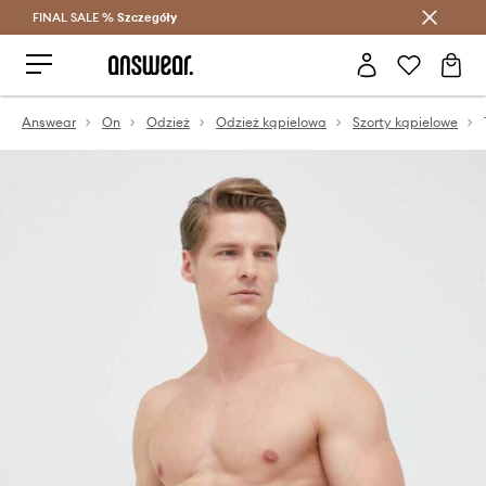
FINAL SALE %
Szczegóły
Oszczędzaj z Answear Club >
Answear
On
Odzież
Odzież kąpielowa
Szorty kąpielowe