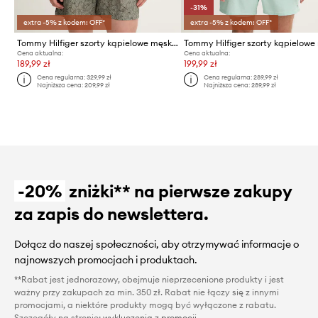
-31%
extra -5% z kodem: OFF*
extra -5% z kodem: OFF*
Tommy Hilfiger szorty kąpielowe męskie
Cena aktualna:
Cena aktualna:
189,99 zł
199,99 zł
Cena regularna:
329,99 zł
Cena regularna:
289,99 zł
Najniższa cena:
209,99 zł
Najniższa cena:
289,99 zł
-20%
zniżki** na pierwsze zakupy
za zapis do newslettera.
Dołącz do naszej społeczności, aby otrzymywać informacje o
najnowszych promocjach i produktach.
**Rabat jest jednorazowy, obejmuje nieprzecenione produkty i jest
ważny przy zakupach za min. 350 zł. Rabat nie łączy się z innymi
promocjami, a niektóre produkty mogą być wyłączone z rabatu.
Szczegóły na stronie:
wykluczenia z promocji
.