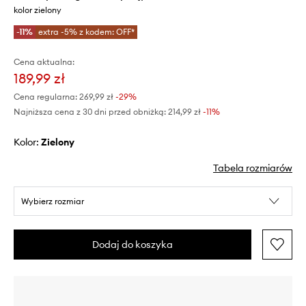
kolor zielony
-11%
extra -5% z kodem: OFF*
Cena aktualna:
189,99 zł
Cena regularna:
269,99 zł
-29%
Najniższa cena z 30 dni przed obniżką:
214,99 zł
 -11%
Kolor:
zielony
Tabela rozmiarów
Wybierz rozmiar
Dodaj do koszyka