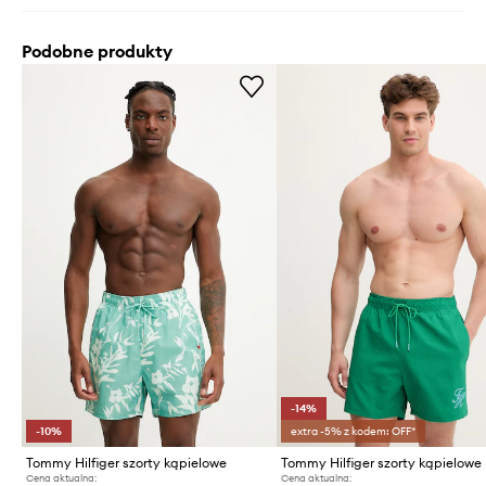
Podobne produkty
-14%
-10%
extra -5% z kodem: OFF*
Tommy Hilfiger szorty kąpielowe
Cena aktualna:
Cena aktualna: