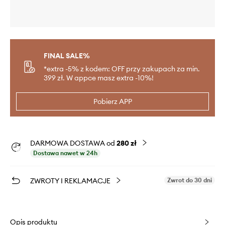
FINAL SALE%
*extra -5% z kodem: OFF przy zakupach za min.
399 zł. W appce masz extra -10%!
Pobierz APP
DARMOWA DOSTAWA od
280 zł
Dostawa nawet w 24h
ZWROTY I REKLAMACJE
Zwrot do 30 dni
Opis produktu