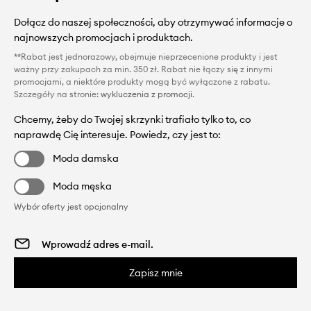
Dołącz do naszej społeczności, aby otrzymywać informacje o
najnowszych promocjach i produktach.
**Rabat jest jednorazowy, obejmuje nieprzecenione produkty i jest
ważny przy zakupach za min. 350 zł. Rabat nie łączy się z innymi
promocjami, a niektóre produkty mogą być wyłączone z rabatu.
Szczegóły na stronie:
wykluczenia z promocji
.
Chcemy, żeby do Twojej skrzynki trafiało tylko to, co
naprawdę Cię interesuje. Powiedz, czy jest to:
Moda damska
Moda męska
Wybór oferty jest opcjonalny
Zapisz mnie