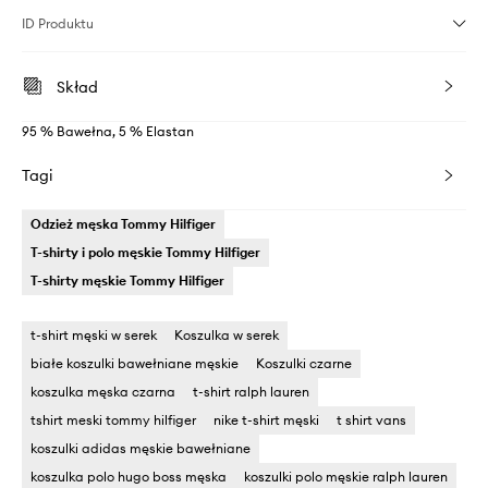
ID Produktu
Skład
95 % Bawełna, 5 % Elastan
Tagi
Odzież męska Tommy Hilfiger
T-shirty i polo męskie Tommy Hilfiger
T-shirty męskie Tommy Hilfiger
t-shirt męski w serek
Koszulka w serek
białe koszulki bawełniane męskie
Koszulki czarne
koszulka męska czarna
t-shirt ralph lauren
tshirt meski tommy hilfiger
nike t-shirt męski
t shirt vans
koszulki adidas męskie bawełniane
koszulka polo hugo boss męska
koszulki polo męskie ralph lauren