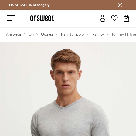
FINAL SALE %
Szczegóły
Oszczędzaj z Answear Club >
Answear
On
Odzież
T-shirty i polo
T-shirty