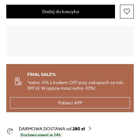
Dodaj do koszyka
FINAL SALE%
*extra -5% z kodem: OFF przy zakupach za min.
399 zł. W appce masz extra -10%!
Pobierz APP
DARMOWA DOSTAWA od
280 zł
Dostawa nawet w 24h