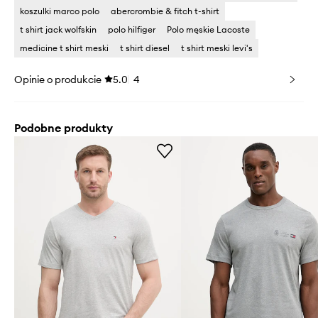
koszulki marco polo
abercrombie & fitch t-shirt
t shirt jack wolfskin
polo hilfiger
Polo męskie Lacoste
medicine t shirt meski
t shirt diesel
t shirt meski levi's
Opinie o produkcie
5.0
4
Podobne produkty