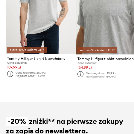
extra -5% z kodem: OFF*
extra -5% z kodem: OFF*
Tommy Hilfiger t-shirt bawełniany
Tommy Hilfiger t-shirt bawełnia
Cena aktualna:
Cena aktualna:
109,99 zł
154,99 zł
Cena regularna:
219,99 zł
Cena regularna:
219,99 zł
Najniższa cena:
114,99 zł
Najniższa cena:
164,99 zł
-20%
zniżki** na pierwsze zakupy
za zapis do newslettera.