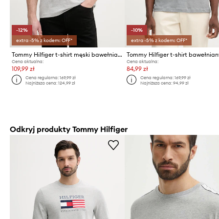
-12%
-10%
extra -5% z kodem: OFF*
extra -5% z kodem: OFF*
Tommy Hilfiger t-shirt męski bawełniany
Tommy Hilfiger t-shirt bawełnia
Cena aktualna:
Cena aktualna:
109,99 zł
84,99 zł
Cena regularna:
169,99 zł
Cena regularna:
169,99 zł
Najniższa cena:
124,99 zł
Najniższa cena:
94,99 zł
Odkryj produkty Tommy Hilfiger