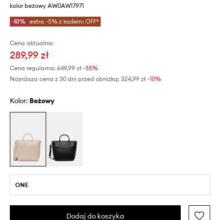
kolor beżowy AW0AW17971
-10%
extra -5% z kodem: OFF*
Cena aktualna:
289,99 zł
Cena regularna:
649,99 zł
-55%
Najniższa cena z 30 dni przed obniżką:
324,99 zł
 -10%
Kolor:
beżowy
ONE
Dodaj do koszyka