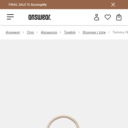
FINAL SALE %
Szczegóły
Oszczędzaj z Answear Club >
Answear
Ona
Akcesoria
Torebki
Shopper i tote
Tommy Hi