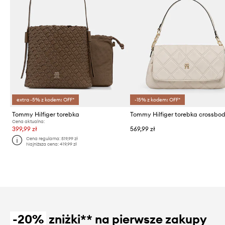
extra -5% z kodem: OFF*
-15% z kodem: OFF*
Tommy Hilfiger torebka
Cena aktualna:
399,99 zł
569,99 zł
Cena regularna:
519,99 zł
Najniższa cena:
419,99 zł
-20%
zniżki** na pierwsze zakupy