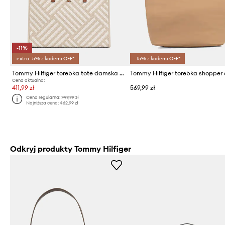
-11%
extra -5% z kodem: OFF*
-15% z kodem: OFF*
Tommy Hilfiger torebka tote damska z imitacji skóry
Cena aktualna:
411,99 zł
569,99 zł
Cena regularna:
749,99 zł
Najniższa cena:
462,99 zł
Odkryj produkty Tommy Hilfiger