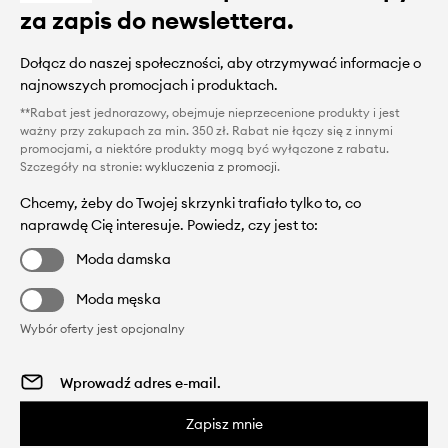
za zapis do newslettera.
Dołącz do naszej społeczności, aby otrzymywać informacje o
najnowszych promocjach i produktach.
**Rabat jest jednorazowy, obejmuje nieprzecenione produkty i jest
ważny przy zakupach za min. 350 zł. Rabat nie łączy się z innymi
promocjami, a niektóre produkty mogą być wyłączone z rabatu.
Szczegóły na stronie:
wykluczenia z promocji
.
Chcemy, żeby do Twojej skrzynki trafiało tylko to, co
naprawdę Cię interesuje. Powiedz, czy jest to:
Moda damska
Moda męska
Wybór oferty jest opcjonalny
Zapisz mnie