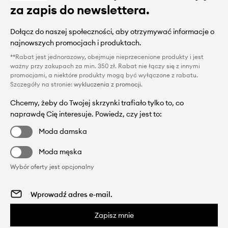
za zapis do newslettera.
Dołącz do naszej społeczności, aby otrzymywać informacje o
najnowszych promocjach i produktach.
**Rabat jest jednorazowy, obejmuje nieprzecenione produkty i jest
ważny przy zakupach za min. 350 zł. Rabat nie łączy się z innymi
promocjami, a niektóre produkty mogą być wyłączone z rabatu.
Szczegóły na stronie:
wykluczenia z promocji
.
Chcemy, żeby do Twojej skrzynki trafiało tylko to, co
naprawdę Cię interesuje. Powiedz, czy jest to:
Moda damska
Moda męska
Wybór oferty jest opcjonalny
Zapisz mnie