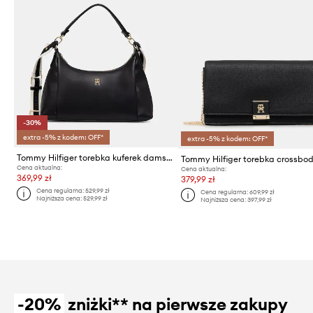
-30%
extra -5% z kodem: OFF*
extra -5% z kodem: OFF*
Tommy Hilfiger torebka kuferek damska z imitacji skóry
Cena aktualna:
Cena aktualna:
369,99 zł
379,99 zł
Cena regularna:
529,99 zł
Cena regularna:
609,99 zł
Najniższa cena:
529,99 zł
Najniższa cena:
397,99 zł
-20%
zniżki** na pierwsze zakupy