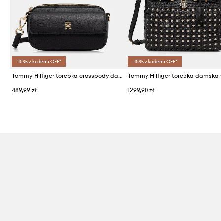
-15% z kodem: OFF*
-15% z kodem: OFF*
Tommy Hilfiger torebka crossbody damska z imitacji skóry
489,99 zł
1299,90 zł