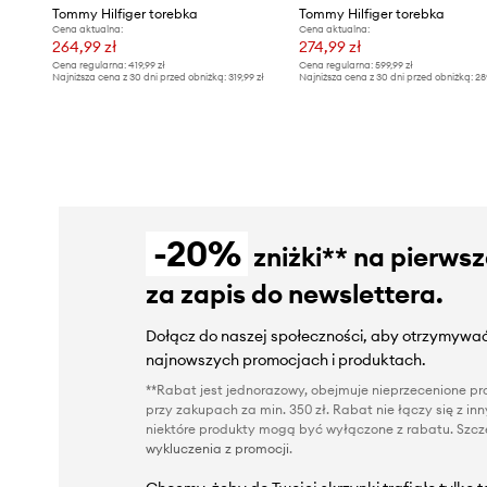
Tommy Hilfiger torebka
Tommy Hilfiger torebka
Cena aktualna:
Cena aktualna:
264,99 zł
274,99 zł
Cena regularna:
419,99 zł
Cena regularna:
599,99 zł
Najniższa cena z 30 dni przed obniżką:
319,99 zł
Najniższa cena z 30 dni przed obniżką:
28
-20%
zniżki** na pierws
za zapis do newslettera.
Dołącz do naszej społeczności, aby otrzymywać
najnowszych promocjach i produktach.
**Rabat jest jednorazowy, obejmuje nieprzecenione pro
przy zakupach za min. 350 zł. Rabat nie łączy się z i
niektóre produkty mogą być wyłączone z rabatu. Szcze
wykluczenia z promocji
.