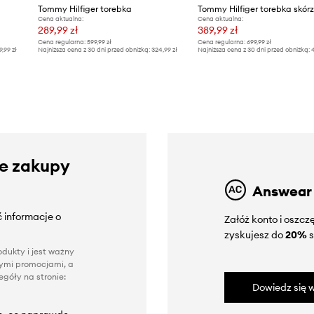
Tommy Hilfiger torebka
Tommy Hilfiger torebka skór
Cena aktualna:
Cena aktualna:
289,99 zł
389,99 zł
Cena regularna:
599,99 zł
Cena regularna:
699,99 zł
9,99 zł
Najniższa cena z 30 dni przed obniżką:
324,99 zł
Najniższa cena z 30 dni przed obniżką:
4
ze zakupy
Answear
 informacje o
Załóż konto i oszc
zyskujesz do
20%
s
dukty i jest ważny
nnymi promocjami, a
góły na stronie:
Dowiedz się w