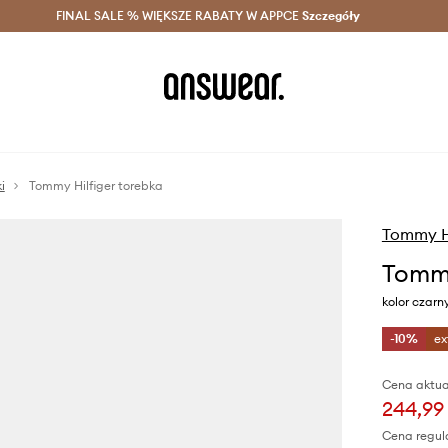
szczędzaj z Answear Club >
FINAL SALE % WIĘKSZE RABATY W APPCE
Dostawa nawet w 24h >
Szczegóły
News
i
Tommy Hilfiger torebka
Tommy Hi
Tommy
kolor czar
-10%
ex
Cena aktua
244,99 
Cena regul