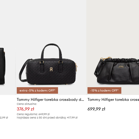
ID Produktu
extra -5% z kodem: OFF*
-15% z kodem: OFF*
Tommy Hilfiger torebka crossbody damska
Cena aktualna:
376,99 zł
699,99 zł
Cena regularna:
649,99 zł
2,99 zł
Najniższa cena z 30 dni przed obniżką:
417,99 zł