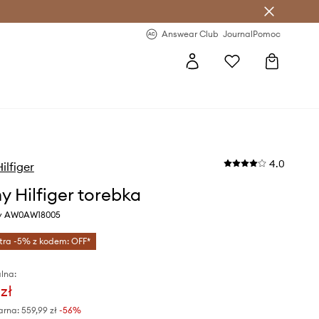
letter >
Regularne nowości >
Answear Club
Journal
Pomoc
4.0
lfiger
 Hilfiger torebka
ny AW0AW18005
tra -5% z kodem: OFF*
lna:
zł
arna:
559,99 zł
-56%