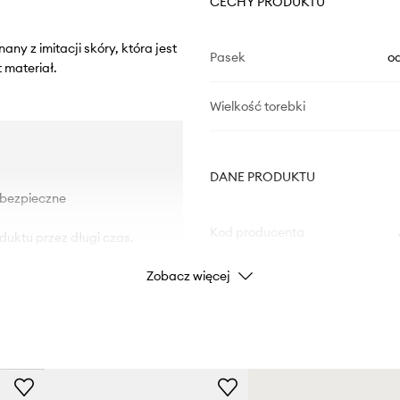
CECHY PRODUKTU
ny z imitacji skóry, która jest
Pasek
o
 materiał.
Wielkość torebki
DANE PRODUKTU
 bezpieczne
Kod producenta
duktu przez długi czas.
Zobacz więcej
dopasowanie.
Kolor
Marka
 kurzem.
Producent