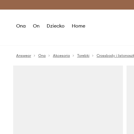
Premium Fashion Benefits >
O
Ona
On
Dziecko
Home
Answear
Ona
Akcesoria
Torebki
Crossbody i listonoszk