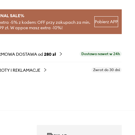
INAL SALE%
Pobierz APP
extra -5% z kodem: OFF przy zakupach za min.
99 zł. W appce masz extra -10%!
RMOWA DOSTAWA od
280 zł
Dostawa nawet w 24h
OTY I REKLAMACJE
Zwrot do 30 dni