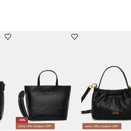
-10%
extra -5% z kodem: OFF*
extra -5% z kodem: OFF*