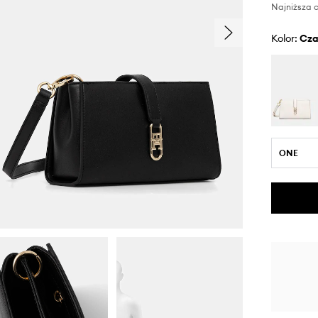
Najniższa c
Kolor:
cz
ONE