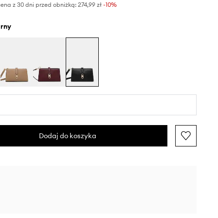
ena z 30 dni przed obniżką:
274,99 zł
 -10%
arny
Dodaj do koszyka