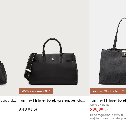
-15% z kodem: OFF*
extra -5% z kodem: OFF*
Tommy Hilfiger torebka crossbody damska skórzana
Tommy Hilfiger torebka shopper damska z imitacji skóry
Cena aktualna:
649,99 zł
399,99 zł
Cena regularna:
649,99 zł
Najniższa cena z 30 dni przed obniżką