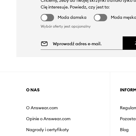
Chcemy, żeby do Twojej skrzynki trafiało tylko 
Cię interesuje. Powiedz, czy jest to:
Moda damska
Moda męsk
Wybór oferty jest opcjonalny
O NAS
INFOR
O Answear.com
Regulam
Opinie o Answear.com
Pozosta
Nagrody i certyfikaty
Blog