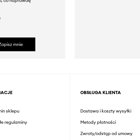
to, co naprawdę
a
Zapisz mnie
MACJE
OBSŁUGA KLIENTA
in sklepu
Dostawa i koszty wysyłki
łe regulaminy
Metody płatności
Zwroty/odstąp od umowy