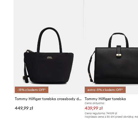
- Długość maksymalna paska: 132 cm.
- Głębokość: 8 cm.
- Wysokość: 12,5 cm.
- Szerokość u podstawy: 22,5 cm.
-15% z kodem: OFF*
extra -5% z kodem: OFF*
Tommy Hilfiger torebka crossbody damska
Tommy Hilfiger torebka
Cena aktualna:
449,99 zł
439,99 zł
Cena regularna:
749,99 zł
Najniższa cena z 30 dni przed obniżką:
46