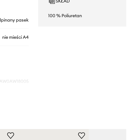
SKŁAD
100 % Poliuretan
dpinany pasek
nie mieści A4
AW0AW18005
czarny
Tommy Hilfiger