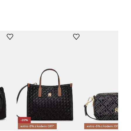
-20%
extra -5% z kodem: OFF*
extra -5% z kodem: OFF*