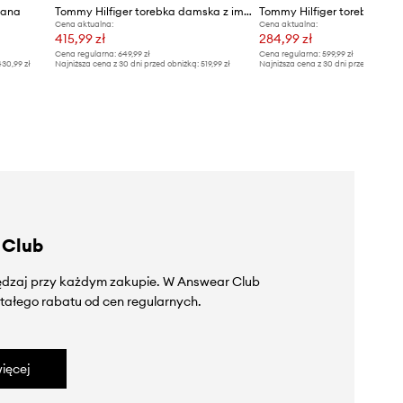
zana
Tommy Hilfiger torebka damska z imitacji skóry
Tommy Hilfiger torebka
Cena aktualna:
Cena aktualna:
415,99 zł
284,99 zł
Cena regularna:
649,99 zł
Cena regularna:
599,99 zł
30,99 zł
Najniższa cena z 30 dni przed obniżką:
519,99 zł
Najniższa cena z 30 dni przed obniżką
 Club
zędzaj przy każdym zakupie. W Answear Club
tałego rabatu od cen regularnych.
ięcej