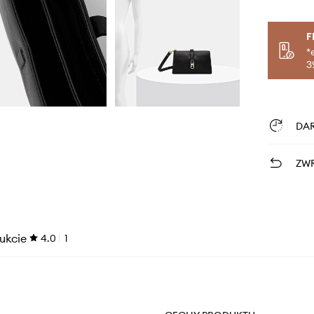
F
*
3
DA
ZWR
ukcie
4.0
1