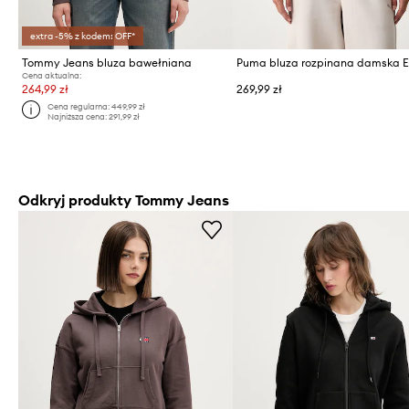
extra -5% z kodem: OFF*
Tommy Jeans bluza bawełniana
Cena aktualna:
264,99 zł
269,99 zł
Cena regularna:
449,99 zł
Najniższa cena:
291,99 zł
Odkryj produkty Tommy Jeans