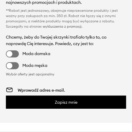
najnowszych promocjach i produktach.
**Rabat jest jednorazowy, obejmuje nieprzecenione produkty i jest
ważny przy zakupach za min. 350 zł. Rabat nie łączy się z innymi
promocjami, a niektóre produkty mogą być wyłączone z rabatu.
Szczegóły na stronie:
wykluczenia z promocji
.
Chcemy, żeby do Twojej skrzynki trafiało tylko to, co
naprawdę Cię interesuje. Powiedz, czy jest to:
Moda damska
Moda męska
Wybór oferty jest opcjonalny
Zapisz mnie