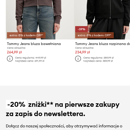
-39%
extra -5% z kodem: OFF*
extra -5% z kodem: OFF*
Tommy Jeans bluza bawełniana
Cena aktualna:
Cena aktualna:
264,99 zł
234,99 zł
Cena regularna:
449,99 zł
Cena regularna:
389,99 zł
Najniższa cena:
291,99 zł
Najniższa cena:
389,99 zł
-20%
zniżki** na pierwsze zakupy
za zapis do newslettera.
Dołącz do naszej społeczności, aby otrzymywać informacje o