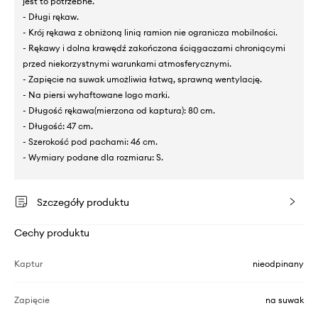
jest to potrzebne.
- Długi rękaw.
- Krój rękawa z obniżoną linią ramion nie ogranicza mobilności.
- Rękawy i dolna krawędź zakończona ściągaczami chroniącymi
przed niekorzystnymi warunkami atmosferycznymi.
- Zapięcie na suwak umożliwia łatwą, sprawną wentylację.
- Na piersi wyhaftowane logo marki.
- Długość rękawa(mierzona od kaptura): 80 cm.
- Długość: 47 cm.
- Szerokość pod pachami: 46 cm.
- Wymiary podane dla rozmiaru: S.
Szczegóły produktu
Cechy produktu
Kaptur
nieodpinany
Zapięcie
na suwak