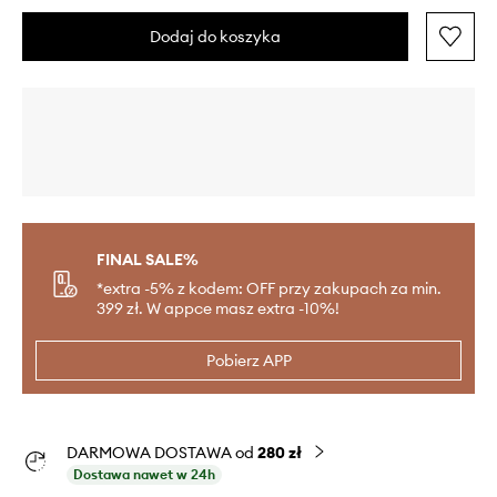
Dodaj do koszyka
FINAL SALE%
*extra -5% z kodem: OFF przy zakupach za min.
399 zł. W appce masz extra -10%!
Pobierz APP
DARMOWA DOSTAWA od
280 zł
Dostawa nawet w 24h