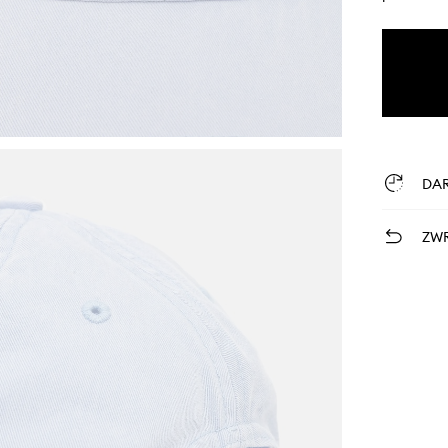
DA
ZWR