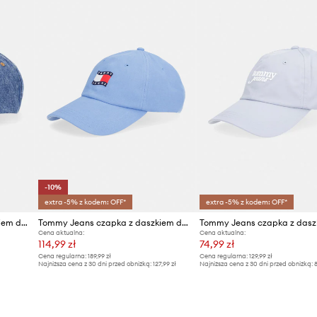
-10%
extra -5% z kodem: OFF*
extra -5% z kodem: OFF*
Tommy Jeans czapka z daszkiem damska jeansowa
Tommy Jeans czapka z daszkiem damska bawełniana
Cena aktualna:
Cena aktualna:
114,99 zł
74,99 zł
Cena regularna:
189,99 zł
Cena regularna:
129,99 zł
Najniższa cena z 30 dni przed obniżką:
127,99 zł
Najniższa cena z 30 dni przed obniżką:
8