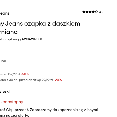
4.5
eans
 Jeans czapka z daszkiem
łniana
eski z aplikacją AW0AW17308
lna:
ł
arna:
159,99 zł
-50%
ena z 30 dni przed obniżką:
99,99 zł
 -20%
ebieski
niedostępny
ktoś Cię uprzedził. Zapraszamy do zapoznania się z innymi
 z naszej oferty.