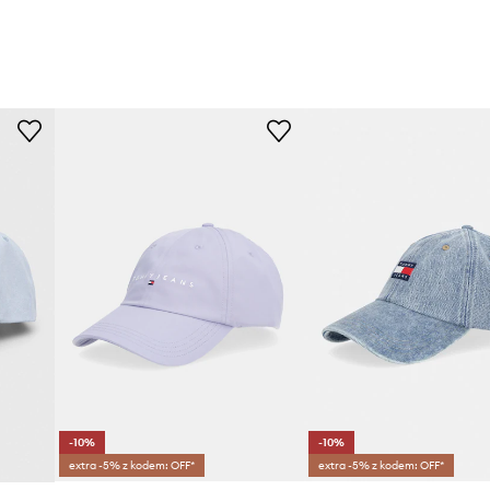
-10%
-10%
extra -5% z kodem: OFF*
extra -5% z kodem: OFF*