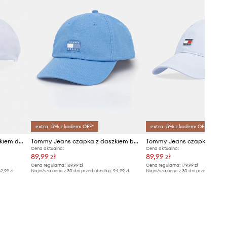
extra -5% z kodem: OFF*
extra -5% z kodem: OFF*
Tommy Jeans czapka z daszkiem damska bawełniana
Tommy Jeans czapka z daszkiem bawełniana
Cena aktualna:
Cena aktualna:
89,99 zł
89,99 zł
Cena regularna:
169,99 zł
Cena regularna:
179,99 zł
2,99 zł
Najniższa cena z 30 dni przed obniżką:
94,99 zł
Najniższa cena z 30 dni przed obniżką