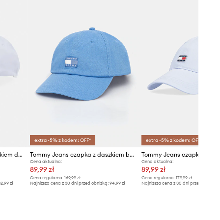
extra -5% z kodem: OFF*
extra -5% z kodem: OFF*
Tommy Jeans czapka z daszkiem damska bawełniana
Tommy Jeans czapka z daszkiem bawełniana
Cena aktualna:
Cena aktualna:
89,99 zł
89,99 zł
Cena regularna:
169,99 zł
Cena regularna:
179,99 zł
2,99 zł
Najniższa cena z 30 dni przed obniżką:
94,99 zł
Najniższa cena z 30 dni przed obniżką