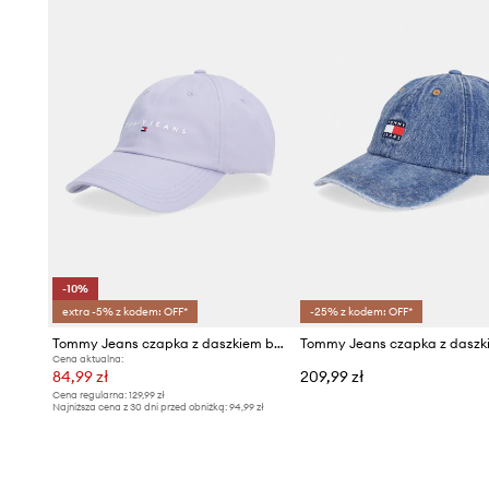
-10%
extra -5% z kodem: OFF*
-25% z kodem: OFF*
Tommy Jeans czapka z daszkiem bawełniana
Cena aktualna:
84,99 zł
209,99 zł
Cena regularna:
129,99 zł
Najniższa cena z 30 dni przed obniżką:
94,99 zł