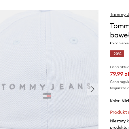
Tommy J
Tommy
bawe
kolor niebi
-20%
Cena aktua
79,99 z
Cena regul
Najniższa c
Kolor:
ni
Produkt 
Niestety 
produktami