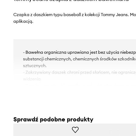
Czapka z daszkiem typu baseball z kolekcji Tommy Jeans. Mo
aplikacją.
- Bawełna organiczna uprawiana jest bez użycia niebezp
substancji chemicznych, chemicznych środków szkodni
sztucznych.
- Zakrzywiony daszek chroni przed słońcem, nie ogranic
widzenia.
- Regulowany obwód umożliwia indywidualne dopasowan
Sprawdź podobne produkty