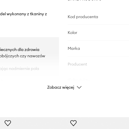
del wykonany z tkaniny z
Kod producenta
Kolor
Marka
iecznych dla zdrowia
kobójczych czy nawozów
Producent
zając nadmiernie pola
ID Produktu
ie.
Zobacz więcej