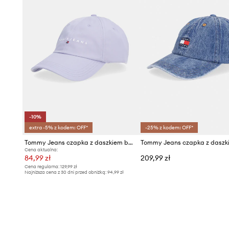
-10%
extra -5% z kodem: OFF*
-25% z kodem: OFF*
Tommy Jeans czapka z daszkiem bawełniana
Cena aktualna:
84,99 zł
209,99 zł
Cena regularna:
129,99 zł
Najniższa cena z 30 dni przed obniżką:
94,99 zł