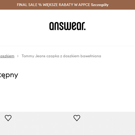
szczędzaj z Answear Club >
FINAL SALE % WIĘKSZE RABATY W APPCE
Dostawa nawet w 24h >
Szczegóły
News
daszkiem
Tommy Jeans czapka z daszkiem bawełniana
stępny