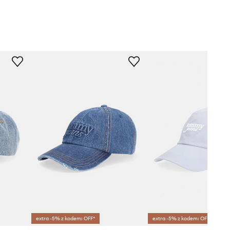
extra -5% z kodem: OFF*
extra -5% z kodem: OFF*