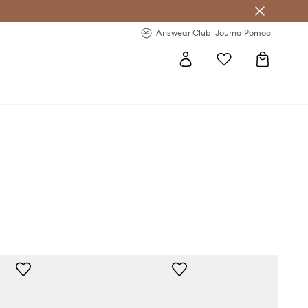
letter >
Regularne nowości >
Answear Club
Journal
Pomoc