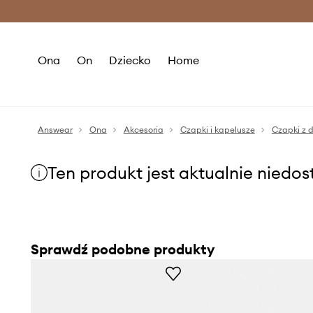
Premium Fashion Benefits >
O
Ona
On
Dziecko
Home
Answear
Ona
Akcesoria
Czapki i kapelusze
Czapki z 
Ten produkt jest aktualnie niedo
Sprawdź podobne produkty