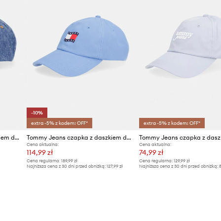
-10%
extra -5% z kodem: OFF*
extra -5% z kodem: OFF*
Tommy Jeans czapka z daszkiem damska jeansowa
Tommy Jeans czapka z daszkiem damska bawełniana
Cena aktualna:
Cena aktualna:
114,99 zł
74,99 zł
Cena regularna:
189,99 zł
Cena regularna:
129,99 zł
Najniższa cena z 30 dni przed obniżką:
127,99 zł
Najniższa cena z 30 dni przed obniżką:
8