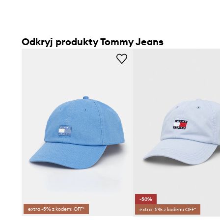
Odkryj produkty Tommy Jeans
-50%
extra -5% z kodem: OFF*
extra -5% z kodem: OFF*