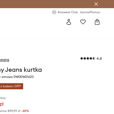
letter >
Regularne nowości >
Answear Club
Journal
Pomoc
4.8
eans
 Jeans kurtka
ny zimowa DW0DW21620
 z kodem: OFF*
lna:
zł
arna:
899,99 zł
-48%