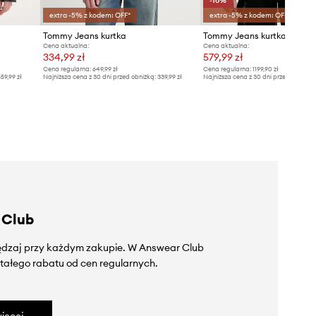
-10%
extra -5% z kodem: OFF*
extra -5% z kodem: OFF*
Tommy Jeans kurtka
Tommy Jeans kurtka puch
Cena aktualna:
Cena aktualna:
334,99 zł
579,99 zł
Cena regularna:
649,99 zł
Cena regularna:
1199,90 zł
59,99 zł
Najniższa cena z 30 dni przed obniżką:
339,99 zł
Najniższa cena z 30 dni przed obniżką
 Club
zędzaj przy każdym zakupie. W Answear Club
tałego rabatu od cen regularnych.