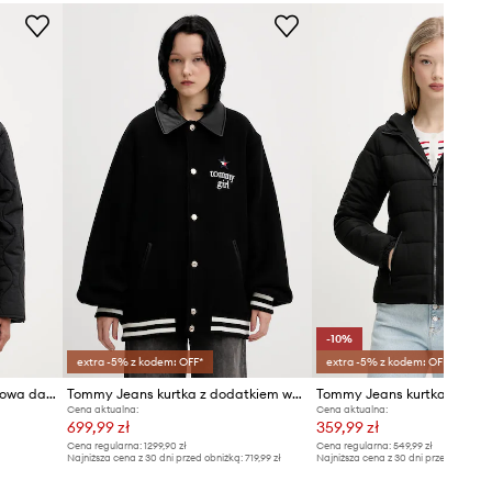
czarny
zazwyczaj.
Tabela rozmiarów
Tommy Jeans
-10%
extra -5% z kodem: OFF*
extra -5% z kodem: OFF*
Tommy Jeans kurtka przejściowa damska
Tommy Jeans kurtka z dodatkiem wełny
Cena aktualna:
Cena aktualna:
699,99 zł
359,99 zł
Cena regularna:
1299,90 zł
Cena regularna:
549,99 zł
Najniższa cena z 30 dni przed obniżką:
719,99 zł
Najniższa cena z 30 dni przed obniżką