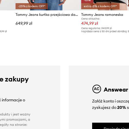
-15%
-25% z kodem: OFF*
extra -5% z kodem: OFF*
Tommy Jeans kurtka przejściowa damska
Tommy Jeans ramoneska
Cena aktualna:
649,99 zł
474,99 zł
Cena regularna:
949,99 zł
9,99 zł
Najniższa cena z 30 dni przed obniżką:
5
ze zakupy
Answear
 informacje o
Załóż konto i oszc
zyskujesz do
20%
s
dukty i jest ważny
nnymi promocjami, a
góły na stronie: