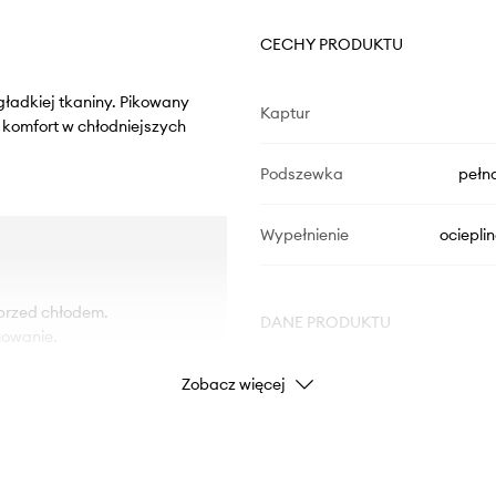
CECHY PRODUKTU
ładkiej tkaniny. Pikowany
Kaptur
 komfort w chłodniejszych
Podszewka
pełn
Wypełnienie
ociepli
przed chłodem.
DANE PRODUKTU
mowanie.
Zobacz więcej
óre zapewniają
Kod producenta
Kolor producenta