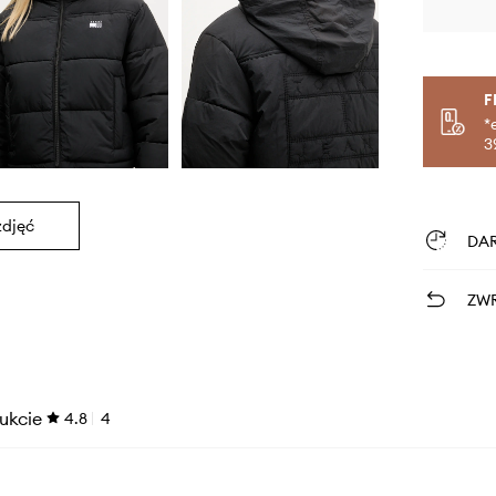
F
*
3
zdjęć
DA
ZWR
ukcie
4.8
4