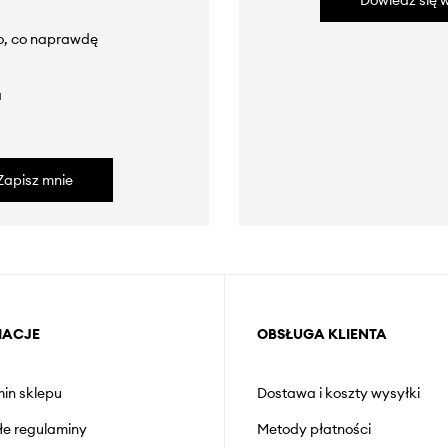
Dowiedz się w
to, co naprawdę
a
Zapisz mnie
MACJE
OBSŁUGA KLIENTA
in sklepu
Dostawa i koszty wysyłki
łe regulaminy
Metody płatności