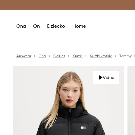
Premium Fashion Benefits >
O
Ona
On
Dziecko
Home
Answear
Ona
Odzież
Kurtki
Kurtki krótkie
Tommy J
Video