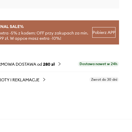
INAL SALE%
Pobierz APP
extra -5% z kodem: OFF przy zakupach za min.
99 zł. W appce masz extra -10%!
RMOWA DOSTAWA od
280 zł
Dostawa nawet w 24h
OTY I REKLAMACJE
Zwrot do 30 dni