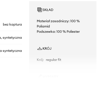
SKŁAD
Materiał zasadniczy: 100 %
bez kaptura
Poliamid
Podszewka: 100 % Poliester
a, syntetyczna
KRÓJ
na syntetyczna
Krój
:
regular fit
WYMIARY
DW0DW21620
Modelka ze zdjęcia ma 177 cm
wzrostu i ma na sobie rozmiar S.
BDS
Rozmiarówka standardowa
Zalecamy wybór rozmiaru, jaki nosisz