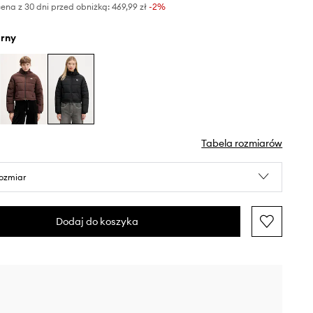
ena z 30 dni przed obniżką:
469,99 zł
 -2%
arny
Tabela rozmiarów
rozmiar
Dodaj do koszyka