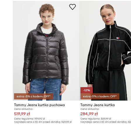
- Szerokość pod pachami: 50 cm.
- Szerokość w ramionach: 45 cm.
- Wymiary podane dla rozmiaru: S.
-12%
extra -5% z kodem: OFF*
extra -5% z kodem: OFF*
Tommy Jeans kurtka puchowa
Tommy Jeans kurtka
Cena aktualna:
Cena aktualna:
519,99 zł
284,99 zł
Cena regularna:
999,90 zł
Cena regularna:
569,99 zł
Najniższa cena z 30 dni przed obniżką:
529,99 zł
Najniższa cena z 30 dni przed obniżką:
32