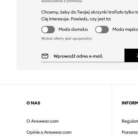
wykluczenia z promocji
.
Chcemy, żeby do Twojej skrzynki trafiało tylko 
Cię interesuje. Powiedz, czy jest to:
Moda damska
Moda męsk
Wybór oferty jest opcjonalny
O NAS
INFOR
O Answear.com
Regulam
Opinie o Answear.com
Pozosta