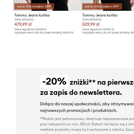
extra -5% z kodem: OFF*
extra -5% z kodem: OFF*
Tommy Jeans kurtka
Tommy Jeans kurtka
Cena aktualna:
Cena aktualna:
479,99 zł
529,99 zł
Cena regularna:
849,99 zł
Cena regularna:
999,90 zł
Najniższa cena z 30 dni przed obniżką:
529,99 zł
Najniższa cena z 30 dni przed obniżką:
55
-20%
zniżki** na pierws
za zapis do newslettera.
Dołącz do naszej społeczności, aby otrzymywać
najnowszych promocjach i produktach.
**Rabat jest jednorazowy, obejmuje nieprzecenione pro
przy zakupach za min. 350 zł. Rabat nie łączy się z i
niektóre produkty mogą być wyłączone z rabatu. Szcze