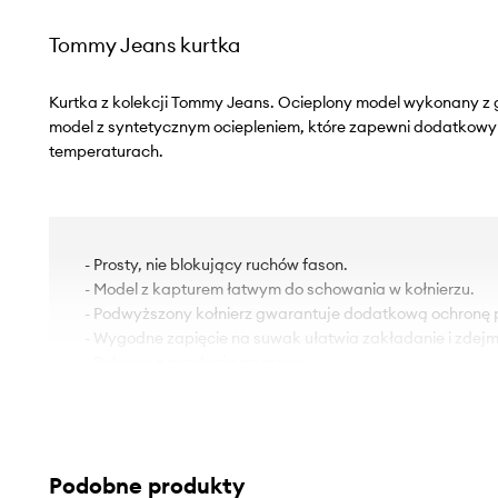
Tommy Jeans kurtka
Kurtka z kolekcji Tommy Jeans. Ocieplony model wykonany z g
model z syntetycznym ociepleniem, które zapewni dodatkowy
temperaturach.
- Prosty, nie blokujący ruchów fason.
- Model z kapturem łatwym do schowania w kołnierzu.
- Podwyższony kołnierz gwarantuje dodatkową ochronę 
- Wygodne zapięcie na suwak ułatwia zakładanie i zdej
- Rękawy z regulacją na rzepy.
- Dolna krawędź wykończona troczkami ze stoperami, kt
indywidualne dopasowanie.
- Zapinane kieszenie zewnętrzne.
- Długość rękawa: 61 cm.
Podobne produkty
- Długość: 50 cm.