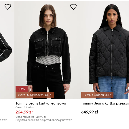
Kolor
Marka
Producent
ID Produktu
-14%
extra -5% z kodem: OFF*
-25% z kodem: OFF*
Tommy Jeans kurtka jeansowa
Cena aktualna:
264,99 zł
649,99 zł
Cena regularna:
529,99 zł
4,99 zł
Najniższa cena z 30 dni przed obniżką:
309,99 zł