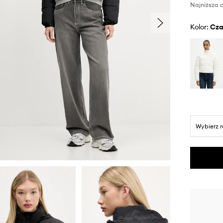
Najniższa c
Kolor:
cz
Wybierz 