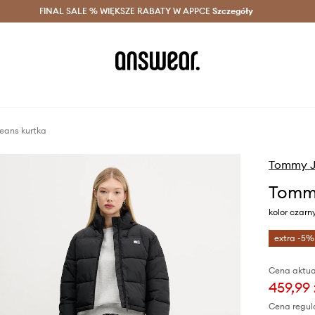
szczędzaj z Answear Club >
FINAL SALE % WIĘKSZE RABATY W APPCE
Dostawa nawet w 24h >
Szczegóły
News
eans kurtka
Tommy J
Tommy
kolor czar
extra -5%
Cena aktua
459,99 
Cena regul