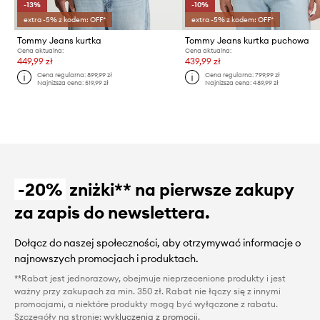
-13%
-10%
extra -5% z kodem: OFF*
extra -5% z kodem: OFF*
Tommy Jeans kurtka
Tommy Jeans kurtka puchowa
Cena aktualna:
Cena aktualna:
449,99 zł
439,99 zł
Cena regularna:
899,99 zł
Cena regularna:
799,99 zł
Najniższa cena:
519,99 zł
Najniższa cena:
489,99 zł
-20%
zniżki** na pierwsze zakupy
za zapis do newslettera.
Dołącz do naszej społeczności, aby otrzymywać informacje o
najnowszych promocjach i produktach.
**Rabat jest jednorazowy, obejmuje nieprzecenione produkty i jest
ważny przy zakupach za min. 350 zł. Rabat nie łączy się z innymi
promocjami, a niektóre produkty mogą być wyłączone z rabatu.
Szczegóły na stronie:
wykluczenia z promocji
.