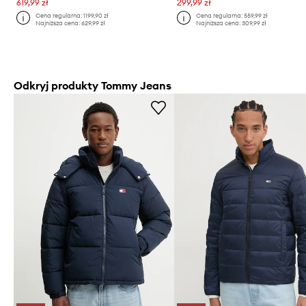
619,99 zł
299,99 zł
Cena regularna:
1199,90 zł
Cena regularna:
559,99 zł
Najniższa cena:
629,99 zł
Najniższa cena:
309,99 zł
Odkryj produkty Tommy Jeans