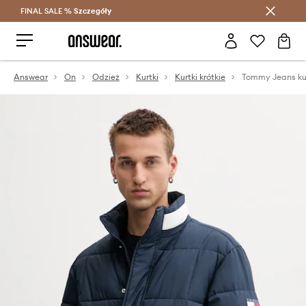
FINAL SALE %
Szczegóły
Oszczędzaj z Answear Club >
Answear
On
Odzież
Kurtki
Kurtki krótkie
Tommy Jeans ku