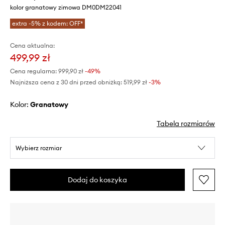
kolor granatowy zimowa DM0DM22041
extra -5% z kodem: OFF*
Cena aktualna:
499,99 zł
Cena regularna:
999,90 zł
-49%
Najniższa cena z 30 dni przed obniżką:
519,99 zł
 -3%
Kolor:
granatowy
Tabela rozmiarów
Wybierz rozmiar
Dodaj do koszyka