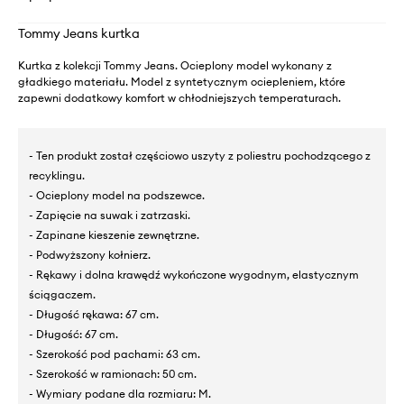
Tommy Jeans kurtka
Kurtka z kolekcji Tommy Jeans. Ocieplony model wykonany z
gładkiego materiału. Model z syntetycznym ociepleniem, które
zapewni dodatkowy komfort w chłodniejszych temperaturach.
- Ten produkt został częściowo uszyty z poliestru pochodzącego z
recyklingu.
- Ocieplony model na podszewce.
- Zapięcie na suwak i zatrzaski.
- Zapinane kieszenie zewnętrzne.
- Podwyższony kołnierz.
- Rękawy i dolna krawędź wykończone wygodnym, elastycznym
ściągaczem.
- Długość rękawa: 67 cm.
- Długość: 67 cm.
- Szerokość pod pachami: 63 cm.
- Szerokość w ramionach: 50 cm.
- Wymiary podane dla rozmiaru: M.