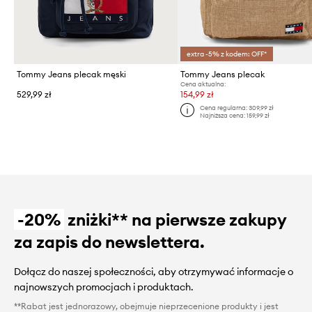
extra -5% z kodem: OFF*
Tommy Jeans plecak męski
Tommy Jeans plecak
Cena aktualna:
529,99 zł
154,99 zł
Cena regularna:
309,99 zł
Najniższa cena:
159,99 zł
-20%
zniżki** na pierwsze zakupy
za zapis do newslettera.
Dołącz do naszej społeczności, aby otrzymywać informacje o
najnowszych promocjach i produktach.
**Rabat jest jednorazowy, obejmuje nieprzecenione produkty i jest