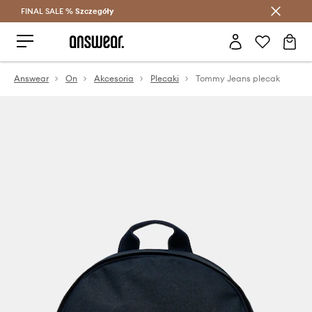
FINAL SALE %
Szczegóły
Oszczędzaj z Answear Club >
Answear
On
Akcesoria
Plecaki
Tommy Jeans plecak