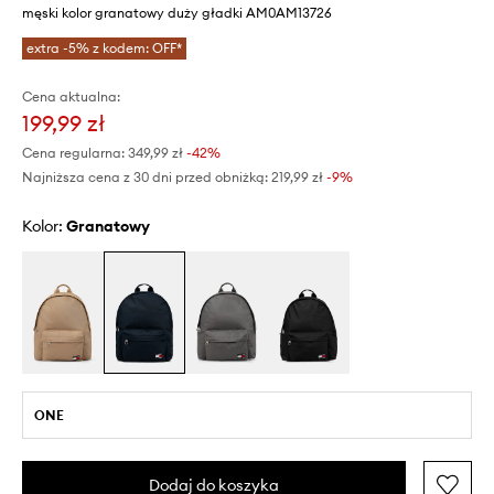
męski kolor granatowy duży gładki AM0AM13726
extra -5% z kodem: OFF*
Cena aktualna:
199,99 zł
Cena regularna:
349,99 zł
-42%
Najniższa cena z 30 dni przed obniżką:
219,99 zł
 -9%
Kolor:
granatowy
ONE
Dodaj do koszyka