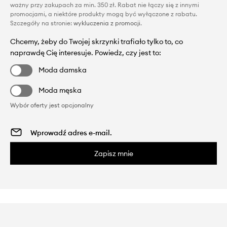
ważny przy zakupach za min. 350 zł. Rabat nie łączy się z innymi
promocjami, a niektóre produkty mogą być wyłączone z rabatu.
Szczegóły na stronie:
wykluczenia z promocji
.
Chcemy, żeby do Twojej skrzynki trafiało tylko to, co
naprawdę Cię interesuje. Powiedz, czy jest to:
Moda damska
Moda męska
Wybór oferty jest opcjonalny
Zapisz mnie