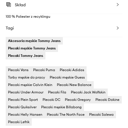
Skład
100 % Poliester z recyklingu
Tagi
Akcesoria męskie Tommy Jeans
Plecaki męskie Tommy Jeans
Plecaki Tommy Jeans
Plecaki Vans
Plecaki Puma
Plecaki Adidas
Torby męskie do pracy
Plecaki męskie Guess
Plecaki męskie Calvin Klein
Plecaki New Balance
Plecaki Under Armour
Plecaki Fila
Plecaki Jack Wolfskin
Plecaki Plein Sport
Plecaki DC
Plecaki Gregory
Plecaki Dakine
Plecaki Quiksilver
Plecaki męskie Billabong
Plecaki Helly Hansen
Plecaki The North Face
Plecaki Salewa
Plecaki Lefrik