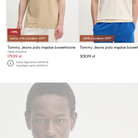
-14%
extra -5% z kodem: OFF*
-25% z kodem: OFF*
Tommy Jeans polo męskie bawełniane
Tommy Jeans polo męskie baweł
Cena aktualna:
179,99 zł
309,99 zł
Cena regularna:
299,99 zł
Najniższa cena:
209,99 zł