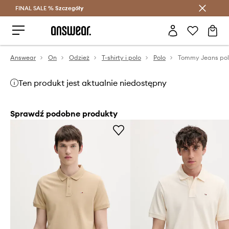
FINAL SALE %
Szczegóły
Oszczędzaj z Answear Club >
Answear
On
Odzież
T-shirty i polo
Polo
Tommy Jeans po
Ten produkt jest aktualnie niedostępny
Sprawdź podobne produkty