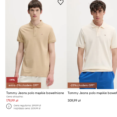
-14%
extra -5% z kodem: OFF*
-25% z kodem: OFF*
Tommy Jeans polo męskie bawełniane
Tommy Jeans polo męskie baweł
Cena aktualna:
179,99 zł
309,99 zł
Cena regularna:
299,99 zł
Najniższa cena:
209,99 zł