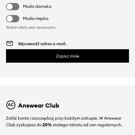
Moda damska
Moda męska
Wybór oferty jest opcjonalny
Zapisz mnie
Answear Club
Załóż konto i oszczędzaj przy każdym zakupie. W Answear
Club zyskujesz do
20%
stałego rabatu od cen regularnych.