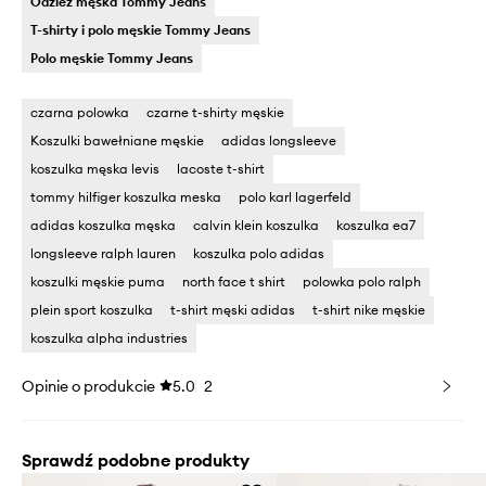
Odzież męska Tommy Jeans
T-shirty i polo męskie Tommy Jeans
Polo męskie Tommy Jeans
czarna polowka
czarne t-shirty męskie
Koszulki bawełniane męskie
adidas longsleeve
koszulka męska levis
lacoste t-shirt
tommy hilfiger koszulka meska
polo karl lagerfeld
adidas koszulka męska
calvin klein koszulka
koszulka ea7
longsleeve ralph lauren
koszulka polo adidas
koszulki męskie puma
north face t shirt
polowka polo ralph
plein sport koszulka
t-shirt męski adidas
t-shirt nike męskie
koszulka alpha industries
Opinie o produkcie
5.0
2
Sprawdź podobne produkty