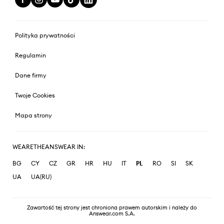
Polityka prywatności
Regulamin
Dane firmy
Twoje Cookies
Mapa strony
WEARETHEANSWEAR IN:
BG
CY
CZ
GR
HR
HU
IT
PL
RO
SI
SK
UA
UA(RU)
Zawartość tej strony jest chroniona prawem autorskim i należy do
Answear.com S.A.