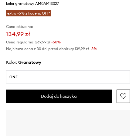
kolor granatowy AM0AM13327
extra -5% z kodem: OFF*
Cena aktualna:
134,99 zł
Cena regularna:
269,99 zł
-50%
Najniższa cena z 30 dni przed obniżką:
139,99 zł
 -3%
Kolor:
granatowy
ONE
Dodaj do koszyka