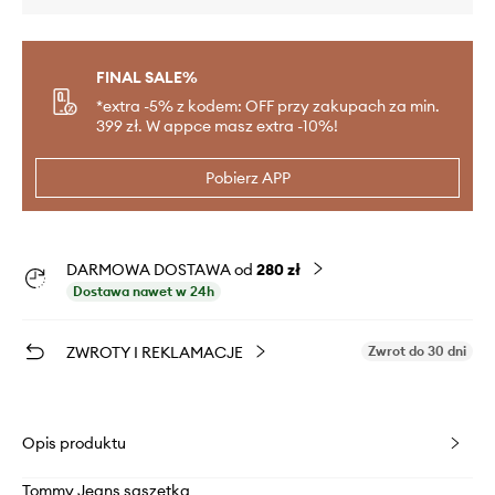
FINAL SALE%
*extra -5% z kodem: OFF przy zakupach za min.
399 zł. W appce masz extra -10%!
Pobierz APP
DARMOWA DOSTAWA od
280 zł
Dostawa nawet w 24h
ZWROTY I REKLAMACJE
Zwrot do 30 dni
Opis produktu
Tommy Jeans saszetka