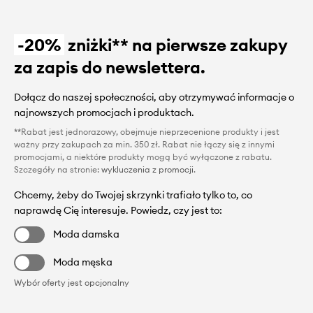
-20%
zniżki** na pierwsze zakupy
za zapis do newslettera.
Dołącz do naszej społeczności, aby otrzymywać informacje o
najnowszych promocjach i produktach.
**Rabat jest jednorazowy, obejmuje nieprzecenione produkty i jest
ważny przy zakupach za min. 350 zł. Rabat nie łączy się z innymi
promocjami, a niektóre produkty mogą być wyłączone z rabatu.
Szczegóły na stronie:
wykluczenia z promocji
.
Chcemy, żeby do Twojej skrzynki trafiało tylko to, co
naprawdę Cię interesuje. Powiedz, czy jest to:
Moda damska
Moda męska
Wybór oferty jest opcjonalny