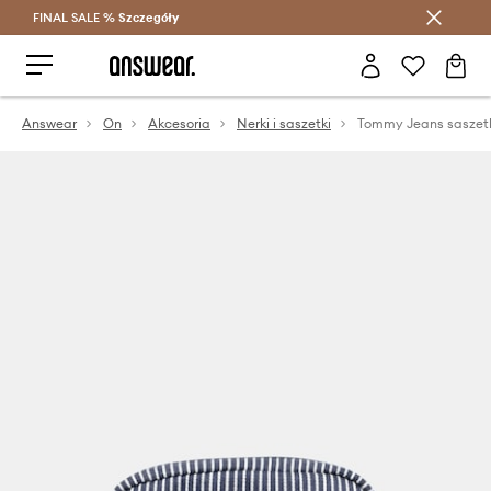
FINAL SALE %
Szczegóły
Oszczędzaj z Answear Club >
Answear
On
Akcesoria
Nerki i saszetki
Tommy Jeans saszet