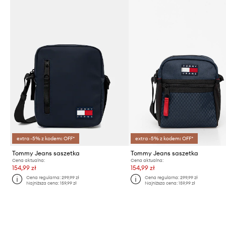
extra -5% z kodem: OFF*
extra -5% z kodem: OFF*
Tommy Jeans saszetka
Tommy Jeans saszetka
Cena aktualna:
Cena aktualna:
154,99 zł
154,99 zł
Cena regularna:
299,99 zł
Cena regularna:
299,99 zł
Najniższa cena:
159,99 zł
Najniższa cena:
159,99 zł