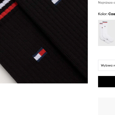
Najniższa c
Kolor:
cz
Wybierz 