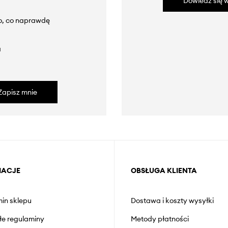
Dowiedz się w
to, co naprawdę
a
Zapisz mnie
MACJE
OBSŁUGA KLIENTA
in sklepu
Dostawa i koszty wysyłki
łe regulaminy
Metody płatności