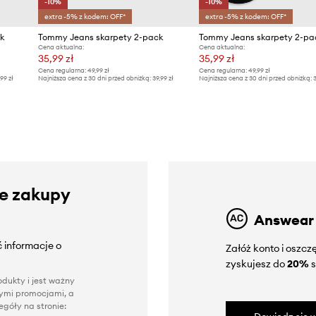
-10%
-10%
extra -5% z kodem: OFF*
extra -5% z kodem: OFF*
k
Tommy Jeans skarpety 2-pack
Tommy Jeans skarpety 2-pa
Cena aktualna:
Cena aktualna:
35,99 zł
35,99 zł
Cena regularna:
49,99 zł
Cena regularna:
49,99 zł
,99 zł
Najniższa cena z 30 dni przed obniżką:
39,99 zł
Najniższa cena z 30 dni przed obniżką:
3
ze zakupy
Answear
 informacje o
Załóż konto i oszc
zyskujesz do
20%
s
dukty i jest ważny
nnymi promocjami, a
góły na stronie: