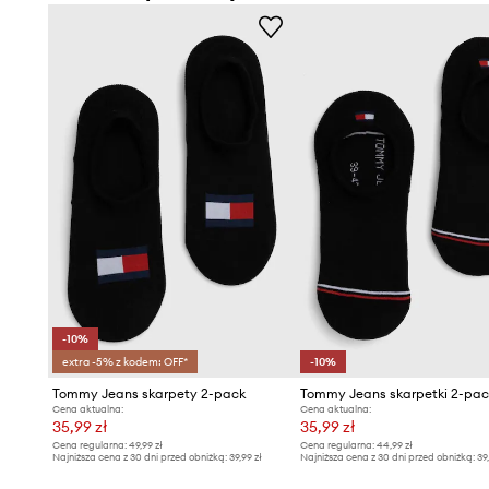
-10%
extra -5% z kodem: OFF*
-10%
Tommy Jeans skarpety 2-pack
Tommy Jeans skarpetki 2-pac
Cena aktualna:
Cena aktualna:
35,99 zł
35,99 zł
Cena regularna:
49,99 zł
Cena regularna:
44,99 zł
Najniższa cena z 30 dni przed obniżką:
39,99 zł
Najniższa cena z 30 dni przed obniżką:
39