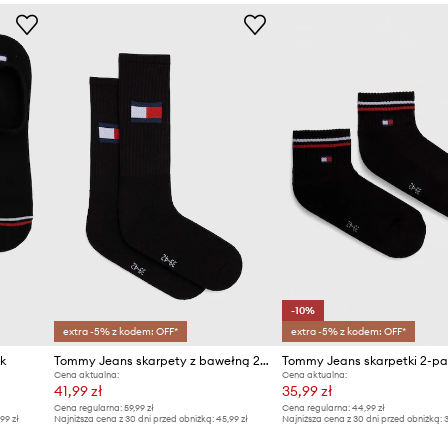
Marka
Producent
ID Produktu
-10%
extra -5% z kodem: OFF*
extra -5% z kodem: OFF*
k
Tommy Jeans skarpety z bawełną 2-pack
Tommy Jeans skarpetki 2-pa
Cena aktualna:
Cena aktualna:
41,99 zł
35,99 zł
Cena regularna:
59,99 zł
Cena regularna:
44,99 zł
,99 zł
Najniższa cena z 30 dni przed obniżką:
45,99 zł
Najniższa cena z 30 dni przed obniżką:
3