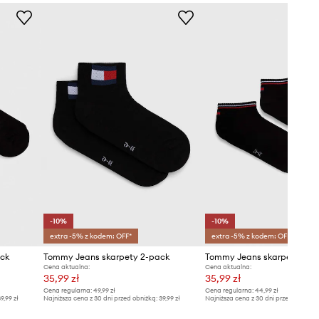
Tommy Jeans
-10%
-10%
extra -5% z kodem: OFF*
extra -5% z kodem: OFF*
ck
Tommy Jeans skarpety 2-pack
Tommy Jeans skarpetki 2-
Cena aktualna:
Cena aktualna:
35,99 zł
35,99 zł
Cena regularna:
49,99 zł
Cena regularna:
44,99 zł
9,99 zł
Najniższa cena z 30 dni przed obniżką:
39,99 zł
Najniższa cena z 30 dni przed obniżką