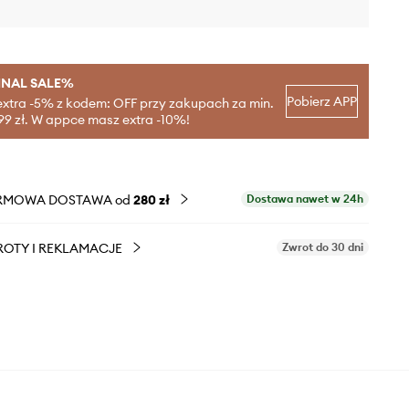
INAL SALE%
Pobierz APP
extra -5% z kodem: OFF przy zakupach za min.
99 zł. W appce masz extra -10%!
RMOWA DOSTAWA od
280 zł
Dostawa nawet w 24h
OTY I REKLAMACJE
Zwrot do 30 dni