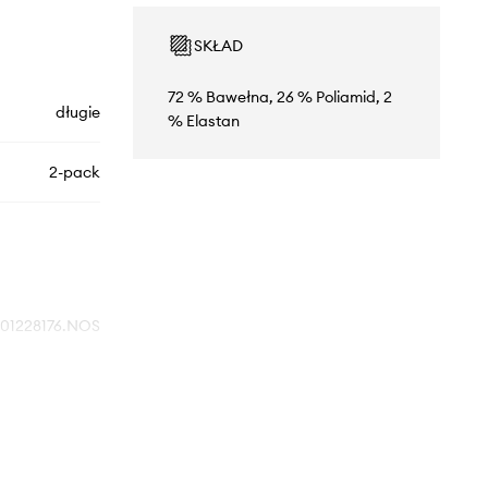
SKŁAD
72 % Bawełna, 26 % Poliamid, 2
długie
% Elastan
2-pack
701228176.NOS
003
czarny