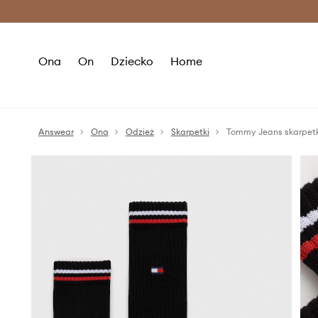
Premium Fashion Benefits >
O
Ona
On
Dziecko
Home
Answear
Ona
Odzież
Skarpetki
Tommy Jeans skarpetk