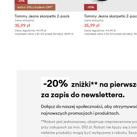
-10%
extra -5% z kodem: OFF*
-10%
Tommy Jeans skarpetki 2-pack
Tommy Jeans skarpetki 2-pac
Cena aktualna:
Cena aktualna:
35,99 zł
35,99 zł
Cena regularna:
44,99 zł
Cena regularna:
44,99 zł
Najniższa cena z 30 dni przed obniżką:
39,99 zł
Najniższa cena z 30 dni przed obniżką:
39
-20%
zniżki** na pierws
za zapis do newslettera.
Dołącz do naszej społeczności, aby otrzymywać
najnowszych promocjach i produktach.
**Rabat jest jednorazowy, obejmuje nieprzecenione pro
przy zakupach za min. 350 zł. Rabat nie łączy się z i
niektóre produkty mogą być wyłączone z rabatu. Szcze