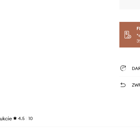
F
*
3
DA
ZWR
ukcie
4.5
10