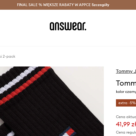
szczędzaj z Answear Club >
FINAL SALE % WIĘKSZE RABATY W APPCE
Dostawa nawet w 24h >
Szczegóły
News
i 2-pack
Tommy J
Tommy
kolor czarn
extra -5%
Cena aktua
41,99 z
Cena regul