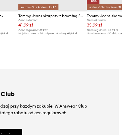
-10%
extra -5% z kodem: OFF*
extra -5% z kodem: OFF*
ck
Tommy Jeans skarpety z bawełną 2-pack
Tommy Jeans skarpetki 2-
Cena aktualna:
Cena aktualna:
41,99 zł
35,99 zł
Cena regularna:
59,99 zł
Cena regularna:
44,99 zł
9,99 zł
Najniższa cena z 30 dni przed obniżką:
45,99 zł
Najniższa cena z 30 dni przed obniżką
 Club
zędzaj przy każdym zakupie. W Answear Club
tałego rabatu od cen regularnych.