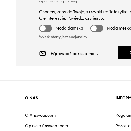
wykluczenia z promocji
.
Chcemy, żeby do Twojej skrzynki trafiało tylko 
Cię interesuje. Powiedz, czy jest to:
Moda damska
Moda męsk
Wybór oferty jest opcjonalny
O NAS
INFOR
O Answear.com
Regulam
Opinie o Answear.com
Pozosta