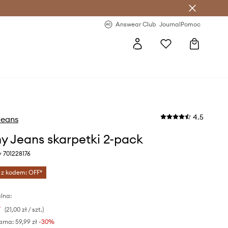
letter >
Regularne nowości >
Answear Club
Journal
Pomoc
4.5
eans
 Jeans skarpetki 2-pack
y 701228176
 z kodem: OFF*
lna:
ł
(21,00 zł / szt.)
arna:
59,99 zł
-30%