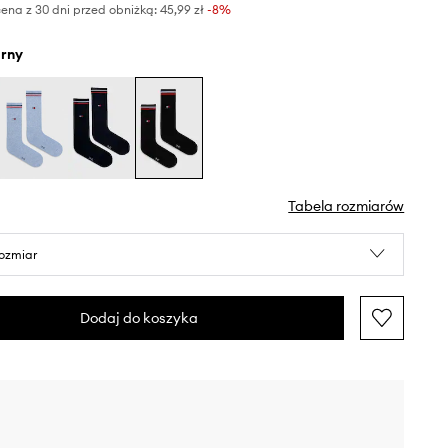
ena z 30 dni przed obniżką:
45,99 zł
 -8%
arny
Tabela rozmiarów
rozmiar
Dodaj do koszyka