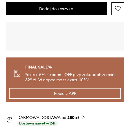
Dodaj do koszyka
FINAL SALE%
*extra -5% z kodem: OFF przy zakupach za min.
399 zł. W appce masz extra -10%!
Pobierz APP
DARMOWA DOSTAWA od
280 zł
Dostawa nawet w 24h