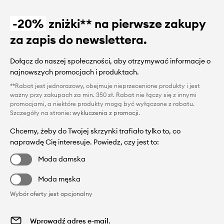
-20%
zniżki** na pierwsze zakupy
za zapis do newslettera.
Dołącz do naszej społeczności, aby otrzymywać informacje o
najnowszych promocjach i produktach.
**Rabat jest jednorazowy, obejmuje nieprzecenione produkty i jest
ważny przy zakupach za min. 350 zł. Rabat nie łączy się z innymi
promocjami, a niektóre produkty mogą być wyłączone z rabatu.
Szczegóły na stronie:
wykluczenia z promocji
.
Chcemy, żeby do Twojej skrzynki trafiało tylko to, co
naprawdę Cię interesuje. Powiedz, czy jest to:
Moda damska
Moda męska
Wybór oferty jest opcjonalny