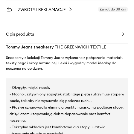
ZWROTY I REKLAMACJE
Zwrot do 30 dni
Opis produktu
Tommy Jeans sneakersy THE GREENWICH TEXTILE
Sneakersy z kolekcji Tommy Jeans wykonane z połączenia materiału
tekstylnego i skóry naturalnej. Lekki i wygodny model idealny do
noszenia na co dzień.
- Okrągły, miękki nosek.
- Mocno usztywniony zapiętek stabilizuje piętę i utrzymuje stopę w
bucie, tak aby nie wysuwała się podczas ruchu.
- Płaskie sznurowadła eliminują punkty nacisku na podbicie stopy,
dzięki czemu zapewniają dobre dopasowanie oraz komfort
noszenia.
- Tekstylna wkładka jest komfortowa dla stopy i ułatwia
utrzymanie obuwia w czystości.