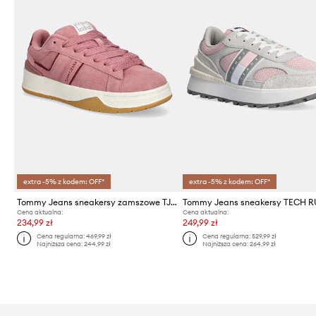
extra -5% z kodem: OFF*
extra -5% z kodem: OFF*
Tommy Jeans sneakersy zamszowe TJW SKATE SNEAKER
Cena aktualna:
Cena aktualna:
234,99 zł
249,99 zł
Cena regularna:
469,99 zł
Cena regularna:
529,99 zł
Najniższa cena:
244,99 zł
Najniższa cena:
264,99 zł