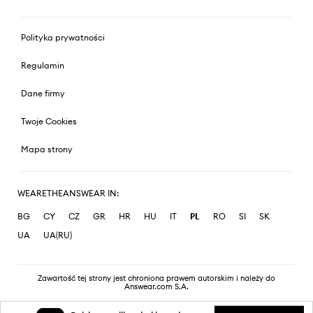
Polityka prywatności
Regulamin
Dane firmy
Twoje Cookies
Mapa strony
WEARETHEANSWEAR IN:
BG
CY
CZ
GR
HR
HU
IT
PL
RO
SI
SK
UA
UA(RU)
Zawartość tej strony jest chroniona prawem autorskim i należy do
Answear.com S.A.