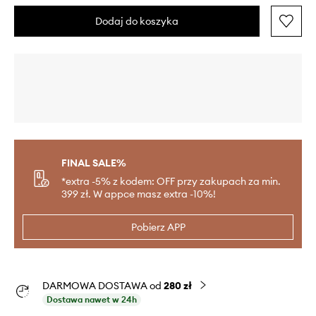
Dodaj do koszyka
FINAL SALE%
*extra -5% z kodem: OFF przy zakupach za min.
399 zł. W appce masz extra -10%!
Pobierz APP
DARMOWA DOSTAWA od
280 zł
Dostawa nawet w 24h