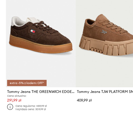
extra -5% z kodem: OFF*
Tommy Jeans THE GREENWICH EDGE MAX SUEDE sneakersy damskie zamszowe
Cena aktualna:
291,99 zł
409,99 zł
Cena regularna:
489,99 zł
Najniższa cena:
309,99 zł