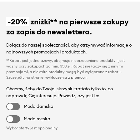
-20%
zniżki** na pierwsze zakupy
za zapis do newslettera.
Dołącz do naszej społeczności, aby otrzymywać informacje o
najnowszych promocjach i produktach.
**Rabat jest jednorazowy, obejmuje nieprzecenione produkty i jest
ważny przy zakupach za min. 350 zł. Rabat nie łączy się z innymi
promocjami, a niektóre produkty mogą być wyłączone z rabatu.
Szczegóły na stronie:
wykluczenia z promocji
.
Chcemy, żeby do Twojej skrzynki trafiało tylko to, co
naprawdę Cię interesuje. Powiedz, czy jest to:
Moda damska
Moda męska
Wybór oferty jest opcjonalny