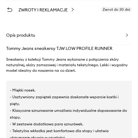
ZWROTY I REKLAMACJE
Zwrot do 30 dni
Opis produktu
Tommy Jeans sneakersy TJW LOW PROFILE RUNNER
Sneakersy z kolekcji Tommy Jeans wykonane z połączenia skóry
naturalnej, skóry zamszowej i materiału tekstylnego. Lekki i wygodny
model idealny do noszenia na co dzień.
- Miękki nosek.
- Usztywniony zapiętek zapewnia doskonałe wsparcie kostki i
pięty.
- Klasyczne sznurowanie umożliwia indywidualne dopasowanie do
stopy.
- W zestawie dodatkowa para sznurówek.
- Tekstylna wkładka jest komfortowa dla stopy i ułatwia
utrzymanie obuwia w czystości.