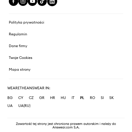
Polityka prywatności
Regulamin
Dane firmy
Twoje Cookies
Mapa strony
WEARETHEANSWEAR IN:
BG
CY
CZ
GR
HR
HU
IT
PL
RO
SI
SK
UA
UA(RU)
Zawartość tej strony jest chroniona prawem autorskim i należy do
Answear.com S.A.