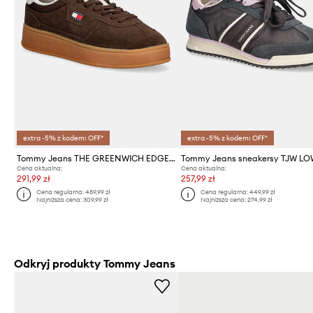
extra -5% z kodem: OFF*
extra -5% z kodem: OFF*
Tommy Jeans THE GREENWICH EDGE MAX SUEDE sneakersy damskie zamszowe
Cena aktualna:
Cena aktualna:
291,99 zł
257,99 zł
Cena regularna:
489,99 zł
Cena regularna:
449,99 zł
Najniższa cena:
309,99 zł
Najniższa cena:
274,99 zł
Odkryj produkty Tommy Jeans