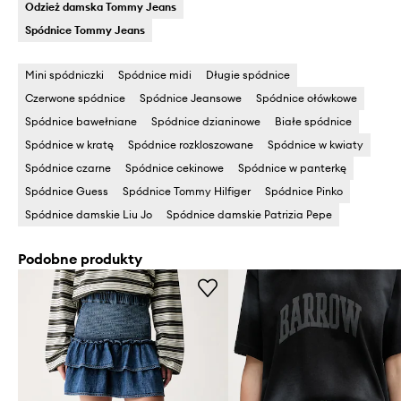
Odzież damska Tommy Jeans
Spódnice Tommy Jeans
Mini spódniczki
Spódnice midi
Długie spódnice
Czerwone spódnice
Spódnice Jeansowe
Spódnice ołówkowe
Spódnice bawełniane
Spódnice dzianinowe
Białe spódnice
Spódnice w kratę
Spódnice rozkloszowane
Spódnice w kwiaty
Spódnice czarne
Spódnice cekinowe
Spódnice w panterkę
Spódnice Guess
Spódnice Tommy Hilfiger
Spódnice Pinko
Spódnice damskie Liu Jo
Spódnice damskie Patrizia Pepe
Podobne produkty