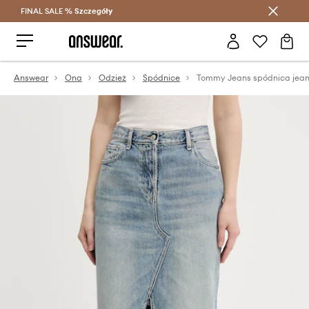
FINAL SALE %
Szczegóły
Oszczędzaj z Answear Club >
Answear
Ona
Odzież
Spódnice
Tommy Jeans spódnica jea