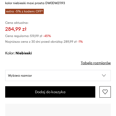
kolor niebieski maxi prosta DW0DW21193
extra -5% z kodem: OFF*
Cena aktualna:
284,99 zł
Cena regularna:
519,99 zł
-45%
Najniższa cena z 30 dni przed obniżką:
289,99 zł
 -1%
Kolor:
niebieski
Tabela rozmiarów
Wybierz rozmiar
Dodaj do koszyka