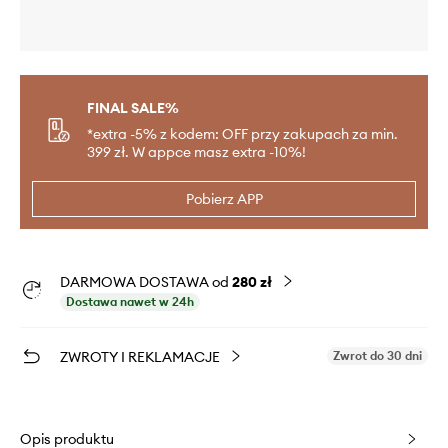
FINAL SALE%
*extra -5% z kodem: OFF przy zakupach za min.
399 zł. W appce masz extra -10%!
Pobierz APP
DARMOWA DOSTAWA od
280 zł
Dostawa nawet w 24h
ZWROTY I REKLAMACJE
Zwrot do 30 dni
Opis produktu