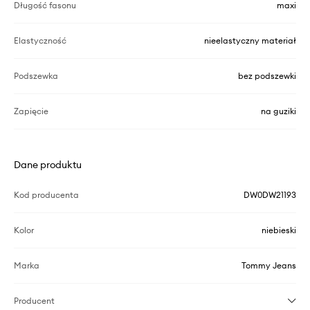
Długość fasonu
maxi
Elastyczność
nieelastyczny materiał
Podszewka
bez podszewki
Zapięcie
na guziki
Dane produktu
Kod producenta
DW0DW21193
Kolor
niebieski
Marka
Tommy Jeans
Producent