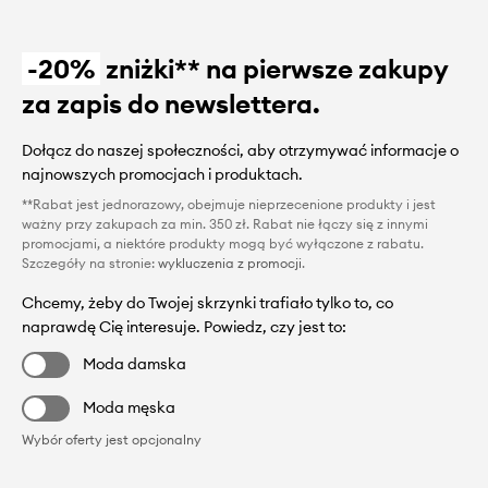
-20%
zniżki** na pierwsze zakupy
za zapis do newslettera.
Dołącz do naszej społeczności, aby otrzymywać informacje o
najnowszych promocjach i produktach.
**Rabat jest jednorazowy, obejmuje nieprzecenione produkty i jest
ważny przy zakupach za min. 350 zł. Rabat nie łączy się z innymi
promocjami, a niektóre produkty mogą być wyłączone z rabatu.
Szczegóły na stronie:
wykluczenia z promocji
.
Chcemy, żeby do Twojej skrzynki trafiało tylko to, co
naprawdę Cię interesuje. Powiedz, czy jest to:
Moda damska
Moda męska
Wybór oferty jest opcjonalny