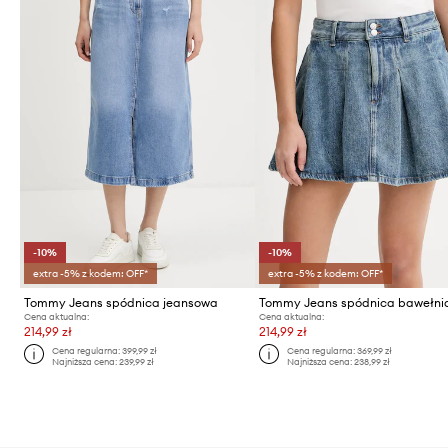
-10%
-10%
extra -5% z kodem: OFF*
extra -5% z kodem: OFF*
Tommy Jeans spódnica jeansowa
Tommy Jeans spódnica bawełni
Cena aktualna:
Cena aktualna:
214,99 zł
214,99 zł
Cena regularna:
399,99 zł
Cena regularna:
369,99 zł
Najniższa cena:
239,99 zł
Najniższa cena:
238,99 zł