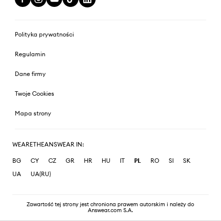
Polityka prywatności
Regulamin
Dane firmy
Twoje Cookies
Mapa strony
WEARETHEANSWEAR IN:
BG
CY
CZ
GR
HR
HU
IT
PL
RO
SI
SK
UA
UA(RU)
Zawartość tej strony jest chroniona prawem autorskim i należy do
Answear.com S.A.