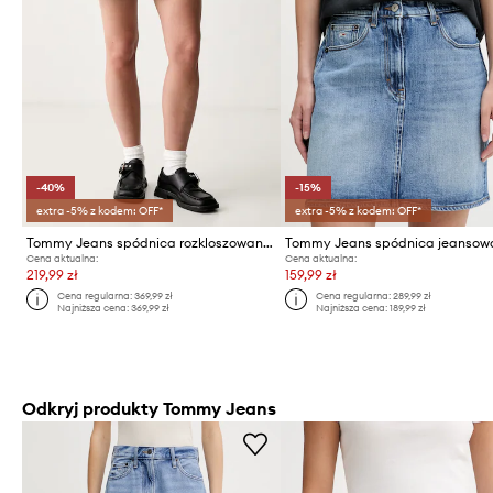
-40%
-15%
extra -5% z kodem: OFF*
extra -5% z kodem: OFF*
Tommy Jeans spódnica rozkloszowana jeansowa
Tommy Jeans spódnica jeansow
Cena aktualna:
Cena aktualna:
219,99 zł
159,99 zł
Cena regularna:
369,99 zł
Cena regularna:
289,99 zł
Najniższa cena:
369,99 zł
Najniższa cena:
189,99 zł
Odkryj produkty Tommy Jeans