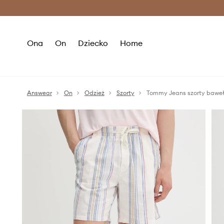
Premium Fashion Benefits >
O
Ona
On
Dziecko
Home
Answear
On
Odzież
Szorty
Tommy Jeans szorty bawe