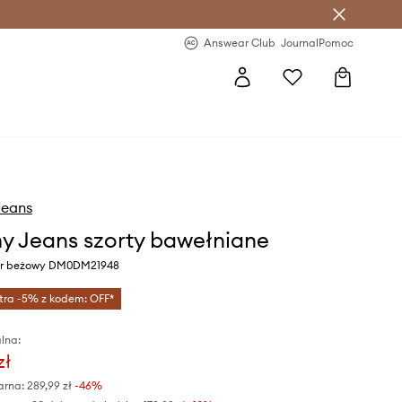
letter >
Regularne nowości >
Answear Club
Journal
Pomoc
eans
 Jeans szorty bawełniane
lor beżowy DM0DM21948
tra -5% z kodem: OFF*
lna:
zł
arna:
289,99 zł
-46%