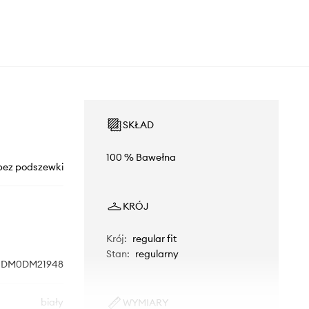
SKŁAD
100 % Bawełna
bez podszewki
KRÓJ
Krój
:
regular fit
Stan
:
regularny
DM0DM21948
biały
WYMIARY