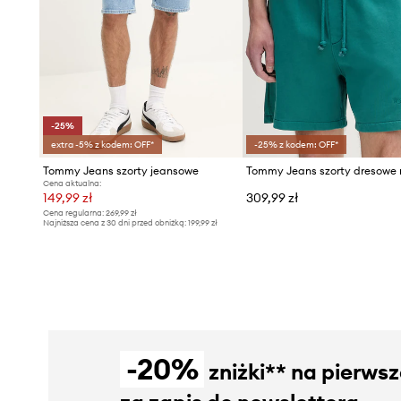
-25%
extra -5% z kodem: OFF*
-25% z kodem: OFF*
Tommy Jeans szorty jeansowe
Cena aktualna:
149,99 zł
309,99 zł
Cena regularna:
269,99 zł
Najniższa cena z 30 dni przed obniżką:
199,99 zł
-20%
zniżki** na pierws