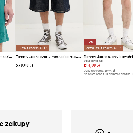
-10%
-25% z kodem: OFF*
extra -5% z kodem: OFF*
Tommy Jeans szorty dresowe męskie bawełniane
Tommy Jeans szorty męskie jeansowe
Tommy Jeans szorty bawełn
Cena aktualna:
369,99 zł
124,99 zł
Cena regularna:
289,99 zł
Najniższa cena z 30 dni przed obniżką:
1
ze zakupy