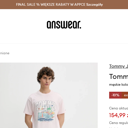
szczędzaj z Answear Club >
FINAL SALE % WIĘKSZE RABATY W APPCE
Dostawa nawet w 24h >
Szczegóły
News
łniane
Tommy J
Tommy
męskie ko
-10%
ex
Cena aktua
154,99 
Cena regul