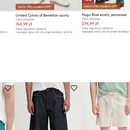
-16%
extra -5% z kodem: OFF*
extra -5% z kodem: OFF*
Hugo Blue szorty jeansowe
United Colors of Benetton szorty
Cena aktualna:
Cena aktualna:
274,99 zł
154,99 zł
Cena regularna:
549,99 zł
Cena regularna:
209,99 zł
Najniższa cena z 30 dni przed obniżką:
3
9,99 zł
Najniższa cena z 30 dni przed obniżką:
169,99 zł