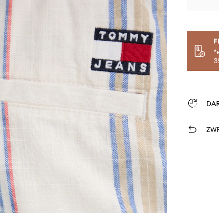
F
*
3
DA
ZWR