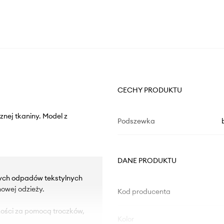
CECHY PRODUKTU
znej tkaniny. Model z
Podszewka
DANE PRODUKTU
rych odpadów tekstylnych
owej odzieży.
Kod producenta
kości za pomocą troczków,
Kolor