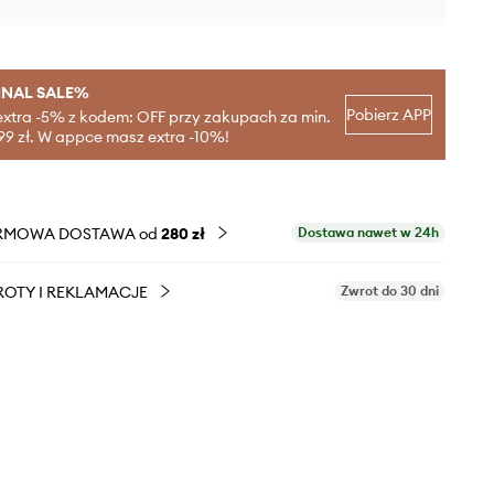
INAL SALE%
Pobierz APP
extra -5% z kodem: OFF przy zakupach za min.
99 zł. W appce masz extra -10%!
RMOWA DOSTAWA od
280 zł
Dostawa nawet w 24h
OTY I REKLAMACJE
Zwrot do 30 dni