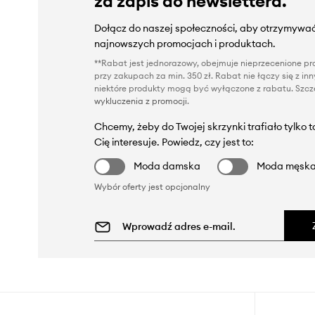
za zapis do newslettera.
Dołącz do naszej społeczności, aby otrzymywać
najnowszych promocjach i produktach.
**Rabat jest jednorazowy, obejmuje nieprzecenione pro
przy zakupach za min. 350 zł. Rabat nie łączy się z i
niektóre produkty mogą być wyłączone z rabatu. Szcze
wykluczenia z promocji
.
Chcemy, żeby do Twojej skrzynki trafiało tylko 
Cię interesuje. Powiedz, czy jest to:
Moda damska
Moda męsk
Wybór oferty jest opcjonalny