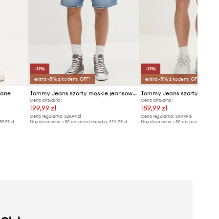
-11%
-11%
extra -5% z kodem: OFF*
extra -5% z kodem: OFF*
iane
Tommy Jeans szorty męskie jeansowe
Cena aktualna:
Cena aktualna:
199,99 zł
189,99 zł
Cena regularna:
329,99 zł
Cena regularna:
309,99 zł
39,99 zł
Najniższa cena z 30 dni przed obniżką:
224,99 zł
Najniższa cena z 30 dni przed obniżką