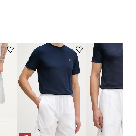
Model ze zdjęcia ma 186 cm
Tommy Jeans
wzrostu i ma na sobie rozmiar M.
Rozmiarówka standardowa
Zalecamy wybór rozmiaru, jaki nosisz
zazwyczaj.
Tabela rozmiarów