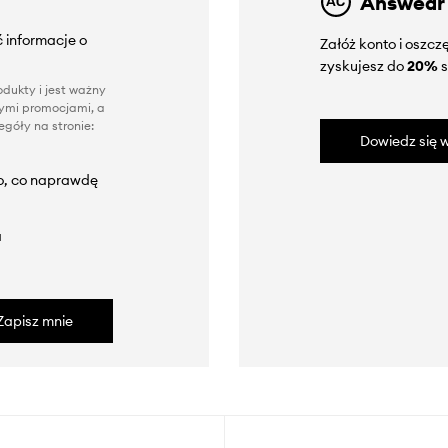
Answear
 informacje o
Załóż konto i oszc
zyskujesz do
20%
s
dukty i jest ważny
nnymi promocjami, a
góły na stronie:
Dowiedz się w
to, co naprawdę
a
Zapisz mnie