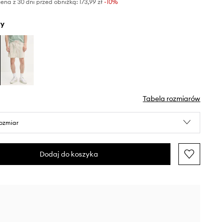
ena z 30 dni przed obniżką:
173,99 zł
 -10%
ły
Tabela rozmiarów
rozmiar
Dodaj do koszyka