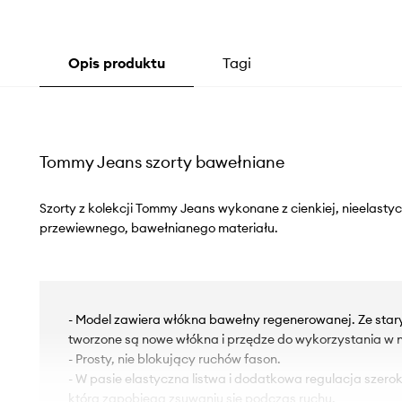
Opis produktu
Tagi
Tommy Jeans szorty bawełniane
Szorty z kolekcji Tommy Jeans wykonane z cienkiej, nieelastyc
przewiewnego, bawełnianego materiału.
- Model zawiera włókna bawełny regenerowanej. Ze sta
tworzone są nowe włókna i przędze do wykorzystania w n
- Prosty, nie blokujący ruchów fason.
- W pasie elastyczna listwa i dodatkowa regulacja szero
która zapobiega zsuwaniu się podczas ruchu.