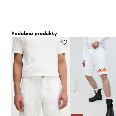
- Dwie wsuwane kieszenie boczne.
- Z tyłu wsuwana, niezapinana kieszonka.
- Szerokość w pasie: 43 cm.
- Szerokość w biodrach: 58 cm.
- Wysokość stanu: 30 cm.
Podobne produkty
- Szerokość nogawki na dole: 32,5 cm.
- Szerokość nogawki: 33 cm.
- Długość zewnętrzna nogawki: 43,5 cm.
- Wymiary podane dla rozmiaru: M.