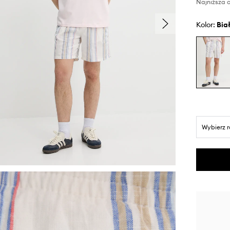
Najniższa c
Kolor:
bia
Wybierz 