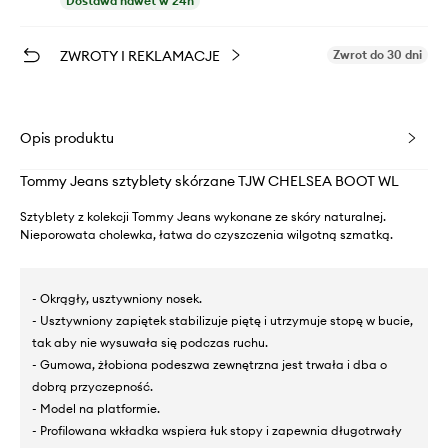
Dostawa nawet w 24h
ZWROTY I REKLAMACJE
Zwrot do 30 dni
Opis produktu
Tommy Jeans sztyblety skórzane TJW CHELSEA BOOT WL
Sztyblety z kolekcji Tommy Jeans wykonane ze skóry naturalnej.
Nieporowata cholewka, łatwa do czyszczenia wilgotną szmatką.
- Okrągły, usztywniony nosek.
- Usztywniony zapiętek stabilizuje piętę i utrzymuje stopę w bucie,
tak aby nie wysuwała się podczas ruchu.
- Gumowa, żłobiona podeszwa zewnętrzna jest trwała i dba o
dobrą przyczepność.
- Model na platformie.
- Profilowana wkładka wspiera łuk stopy i zapewnia długotrwały