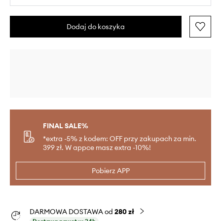
Dodaj do koszyka
FINAL SALE%
*extra -5% z kodem: OFF przy zakupach za min.
399 zł. W appce masz extra -10%!
Pobierz APP
DARMOWA DOSTAWA od
280 zł