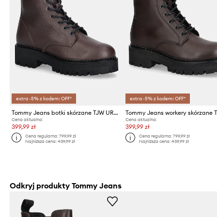
extra -5% z kodem: OFF*
extra -5% z kodem: OFF*
Tommy Jeans botki skórzane TJW URBAN LACEUP BOOT WL
Cena aktualna:
Cena aktualna:
399,99 zł
399,99 zł
Cena regularna:
799,99 zł
Cena regularna:
799,99 zł
Najniższa cena:
439,99 zł
Najniższa cena:
439,99 zł
Odkryj produkty Tommy Jeans