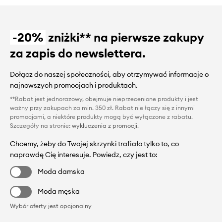
-20%
zniżki** na pierwsze zakupy
za zapis do newslettera.
Dołącz do naszej społeczności, aby otrzymywać informacje o
najnowszych promocjach i produktach.
**Rabat jest jednorazowy, obejmuje nieprzecenione produkty i jest
ważny przy zakupach za min. 350 zł. Rabat nie łączy się z innymi
promocjami, a niektóre produkty mogą być wyłączone z rabatu.
Szczegóły na stronie:
wykluczenia z promocji
.
Chcemy, żeby do Twojej skrzynki trafiało tylko to, co
naprawdę Cię interesuje. Powiedz, czy jest to:
Moda damska
Moda męska
Wybór oferty jest opcjonalny