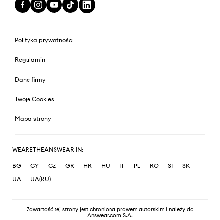
Polityka prywatności
Regulamin
Dane firmy
Twoje Cookies
Mapa strony
WEARETHEANSWEAR IN:
BG
CY
CZ
GR
HR
HU
IT
PL
RO
SI
SK
UA
UA(RU)
Zawartość tej strony jest chroniona prawem autorskim i należy do
Answear.com S.A.