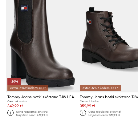
-20%
extra -5% z kodem: OFF*
extra -5% z kodem: OFF*
Tommy Jeans botki skórzane TJW LEATHER HEEL BOOT
Cena aktualna:
Cena aktualna:
349,99 zł
359,99 zł
Cena regularna:
699,99 zł
Cena regularna:
699,99 zł
Najniższa cena:
439,99 zł
Najniższa cena:
379,99 zł