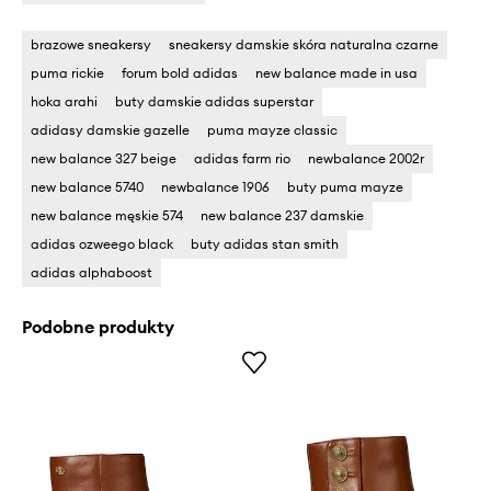
brazowe sneakersy
sneakersy damskie skóra naturalna czarne
puma rickie
forum bold adidas
new balance made in usa
hoka arahi
buty damskie adidas superstar
adidasy damskie gazelle
puma mayze classic
new balance 327 beige
adidas farm rio
newbalance 2002r
new balance 5740
newbalance 1906
buty puma mayze
new balance męskie 574
new balance 237 damskie
adidas ozweego black
buty adidas stan smith
adidas alphaboost
Podobne produkty