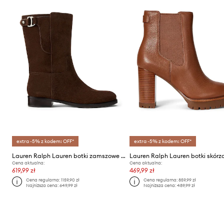
extra -5% z kodem: OFF*
extra -5% z kodem: OFF*
Lauren Ralph Lauren botki zamszowe Tasha Mid
Cena aktualna:
Cena aktualna:
619,99 zł
469,99 zł
Cena regularna:
1159,90 zł
Cena regularna:
859,99 zł
Najniższa cena:
649,99 zł
Najniższa cena:
489,99 zł