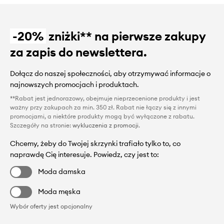
-20%
zniżki** na pierwsze zakupy
za zapis do newslettera.
Dołącz do naszej społeczności, aby otrzymywać informacje o
najnowszych promocjach i produktach.
**Rabat jest jednorazowy, obejmuje nieprzecenione produkty i jest
ważny przy zakupach za min. 350 zł. Rabat nie łączy się z innymi
promocjami, a niektóre produkty mogą być wyłączone z rabatu.
Szczegóły na stronie:
wykluczenia z promocji
.
Chcemy, żeby do Twojej skrzynki trafiało tylko to, co
naprawdę Cię interesuje. Powiedz, czy jest to:
Moda damska
Moda męska
Wybór oferty jest opcjonalny