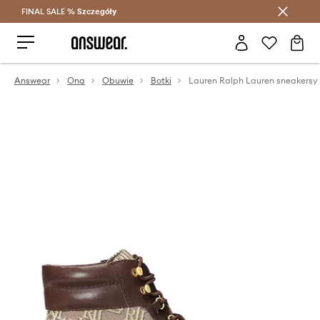
FINAL SALE %
Szczegóły
Oszczędzaj z Answear Club >
Answear
Ona
Obuwie
Botki