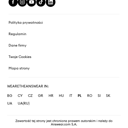
Polityka prywatności
Regulamin
Dane firmy
Twoje Cookies
Mapa strony
WEARETHEANSWEAR IN:
BG
CY
CZ
GR
HR
HU
IT
PL
RO
SI
SK
UA
UA(RU)
Zawartość tej strony jest chroniona prawem autorskim i należy do
Answear.com S.A.