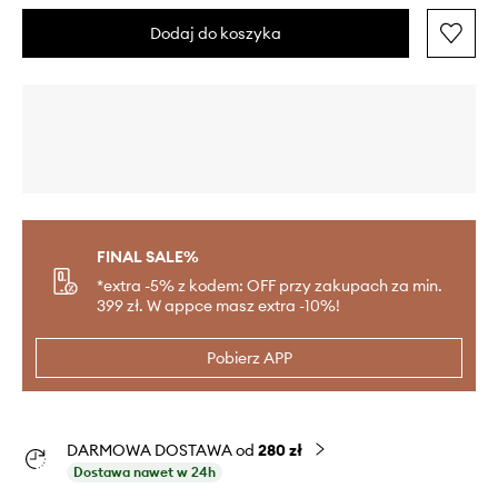
Dodaj do koszyka
FINAL SALE%
*extra -5% z kodem: OFF przy zakupach za min.
399 zł. W appce masz extra -10%!
Pobierz APP
DARMOWA DOSTAWA od
280 zł
Dostawa nawet w 24h