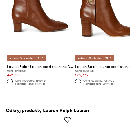
extra -5% z kodem: OFF*
extra -5% z kodem: OFF*
Lauren Ralph Lauren botki skórzane Demi
Cena aktualna:
Cena aktualna:
469,99 zł
569,99 zł
Cena regularna:
859,99 zł
Cena regularna:
1069,90 zł
Najniższa cena:
489,99 zł
Najniższa cena:
599,99 zł
Odkryj produkty Lauren Ralph Lauren