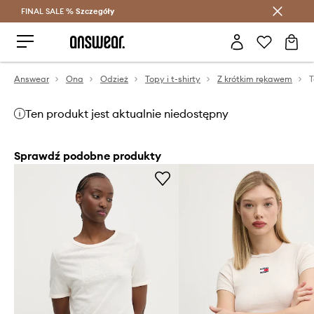
FINAL SALE %
Szczegóły
Oszczędzaj z Answear Club >
Answear
Ona
Odzież
Topy i t-shirty
Z krótkim rękawem
T
Ten produkt jest aktualnie niedostępny
Sprawdź podobne produkty