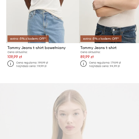
extra -5% z kodem: OFF*
extra -5% z kodem: OFF*
Tommy Jeans t-shirt bawełniany
Tommy Jeans t-shirt
Cena aktualna:
Cena aktualna:
109,99 zł
89,99 zł
Cena regularna:
199,99 zł
Cena regularna:
179,99 zł
Najniższa cena:
119,99 zł
Najniższa cena:
94,99 zł