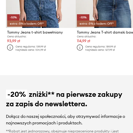
-10%
-10%
extra -5% z kodem: OFF*
extra -5% z kodem: OFF*
Tommy Jeans t-shirt bawełniany
Cena aktualna:
Cena aktualna:
93,99 zł
114,99 zł
Cena regularna:
139,99 zł
Cena regularna:
189,99 zł
Najniższa cena:
104,99 zł
Najniższa cena:
127,99 zł
-20%
zniżki** na pierwsze zakupy
za zapis do newslettera.
Dołącz do naszej społeczności, aby otrzymywać informacje o
najnowszych promocjach i produktach.
**Rabat jest jednorazowy, obejmuje nieprzecenione produkty i jest