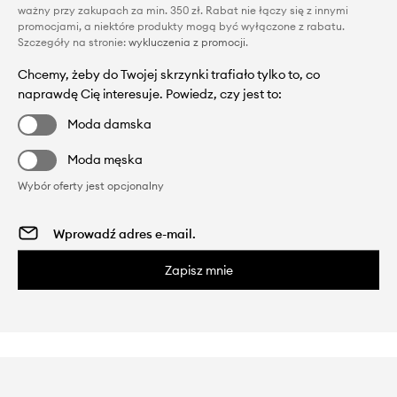
ważny przy zakupach za min. 350 zł. Rabat nie łączy się z innymi
promocjami, a niektóre produkty mogą być wyłączone z rabatu.
Szczegóły na stronie:
wykluczenia z promocji
.
Chcemy, żeby do Twojej skrzynki trafiało tylko to, co
naprawdę Cię interesuje. Powiedz, czy jest to:
Moda damska
Moda męska
Wybór oferty jest opcjonalny
Zapisz mnie