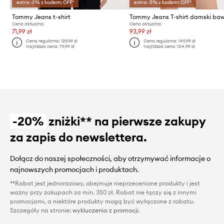
extra -5% z kodem: OFF*
extra -5% z kodem: OFF*
Tommy Jeans t-shirt
Cena aktualna:
Cena aktualna:
71,99 zł
93,99 zł
Cena regularna:
129,99 zł
Cena regularna:
149,99 zł
Najniższa cena:
79,99 zł
Najniższa cena:
104,99 zł
-20%
zniżki** na pierwsze zakupy
za zapis do newslettera.
Dołącz do naszej społeczności, aby otrzymywać informacje o
najnowszych promocjach i produktach.
**Rabat jest jednorazowy, obejmuje nieprzecenione produkty i jest
ważny przy zakupach za min. 350 zł. Rabat nie łączy się z innymi
promocjami, a niektóre produkty mogą być wyłączone z rabatu.
Szczegóły na stronie:
wykluczenia z promocji
.