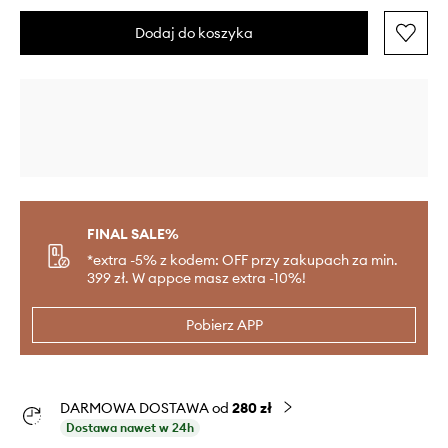
Dodaj do koszyka
FINAL SALE%
*extra -5% z kodem: OFF przy zakupach za min.
399 zł. W appce masz extra -10%!
Pobierz APP
DARMOWA DOSTAWA od
280 zł
Dostawa nawet w 24h