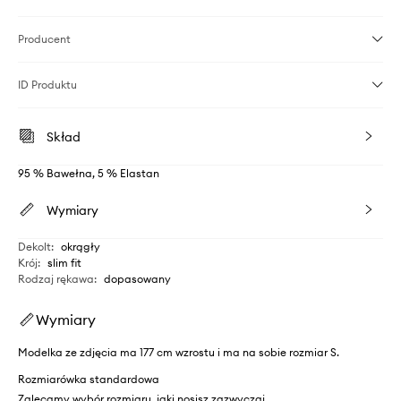
Producent
ID Produktu
Skład
95 % Bawełna, 5 % Elastan
Wymiary
Dekolt
:
okrągły
Krój
:
slim fit
Rodzaj rękawa
:
dopasowany
Wymiary
Modelka ze zdjęcia ma 177 cm wzrostu i ma na sobie rozmiar S.
Rozmiarówka standardowa
Zalecamy wybór rozmiaru, jaki nosisz zazwyczaj.