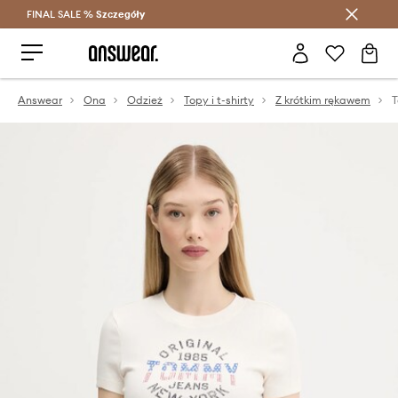
FINAL SALE %
Szczegóły
Oszczędzaj z Answear Club >
Answear
Ona
Odzież
Topy i t-shirty
Z krótkim rękawem
T