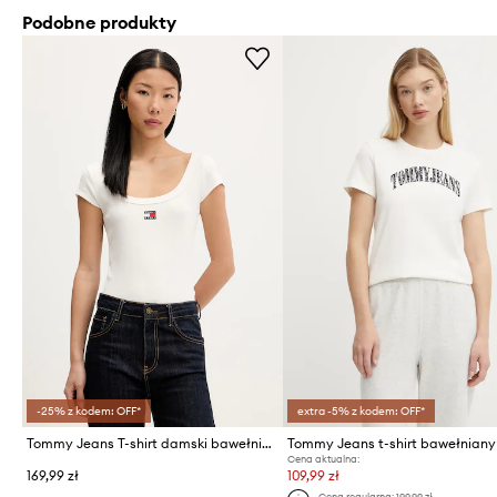
Podobne produkty
-25% z kodem: OFF*
extra -5% z kodem: OFF*
Tommy Jeans T-shirt damski bawełniany z elastanem
Tommy Jeans t-shirt bawełniany
Cena aktualna:
169,99 zł
109,99 zł
Cena regularna:
199,99 zł