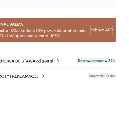
INAL SALE%
Pobierz APP
extra -5% z kodem: OFF przy zakupach za min.
99 zł. W appce masz extra -10%!
RMOWA DOSTAWA od
280 zł
Dostawa nawet w 24h
OTY I REKLAMACJE
Zwrot do 30 dni