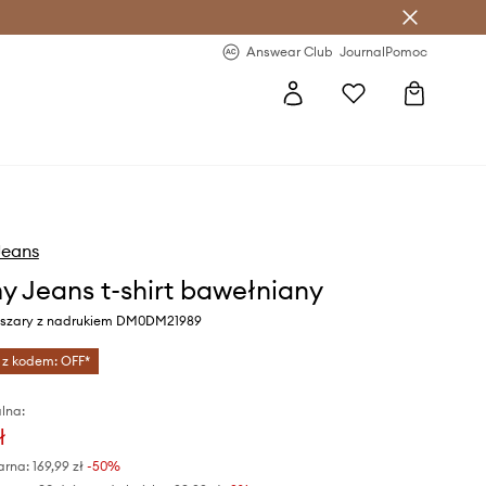
letter >
Regularne nowości >
Answear Club
Journal
Pomoc
eans
 Jeans t-shirt bawełniany
r szary z nadrukiem DM0DM21989
 z kodem: OFF*
lna:
ł
arna:
169,99 zł
-50%