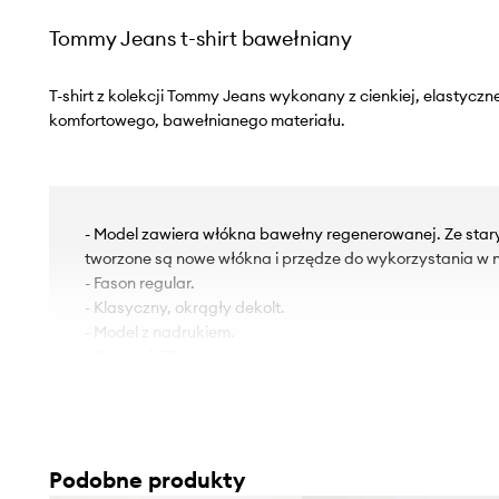
Tommy Jeans t-shirt bawełniany
T-shirt z kolekcji Tommy Jeans wykonany z cienkiej, elastyczn
komfortowego, bawełnianego materiału.
- Model zawiera włókna bawełny regenerowanej. Ze sta
tworzone są nowe włókna i przędze do wykorzystania w n
- Fason regular.
- Klasyczny, okrągły dekolt.
- Model z nadrukiem.
- Długość: 73 cm.
- Szerokość pod pachami: 58 cm.
- Wymiary podane dla rozmiaru: M.
Podobne produkty