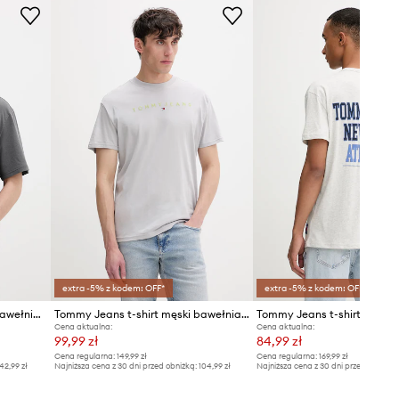
Tabela rozmiarów
extra -5% z kodem: OFF*
extra -5% z kodem: OFF*
Tommy Jeans T-shirt męski bawełniany
Tommy Jeans t-shirt męski bawełniany
Tommy Jeans t-shirt baweł
Cena aktualna:
Cena aktualna:
99,99 zł
84,99 zł
Cena regularna:
149,99 zł
Cena regularna:
169,99 zł
42,99 zł
Najniższa cena z 30 dni przed obniżką:
104,99 zł
Najniższa cena z 30 dni przed obniżką