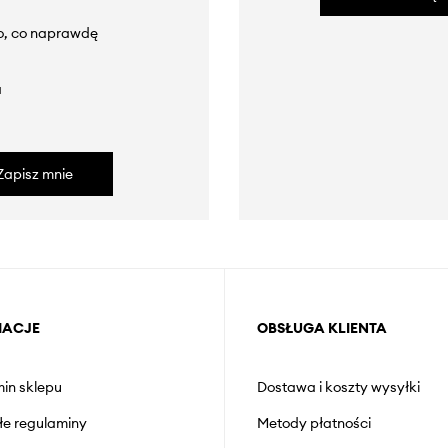
to, co naprawdę
a
Zapisz mnie
MACJE
OBSŁUGA KLIENTA
in sklepu
Dostawa i koszty wysyłki
łe regulaminy
Metody płatności