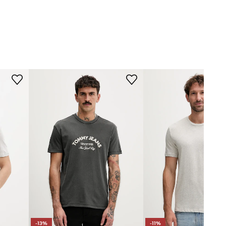
-13%
-11%