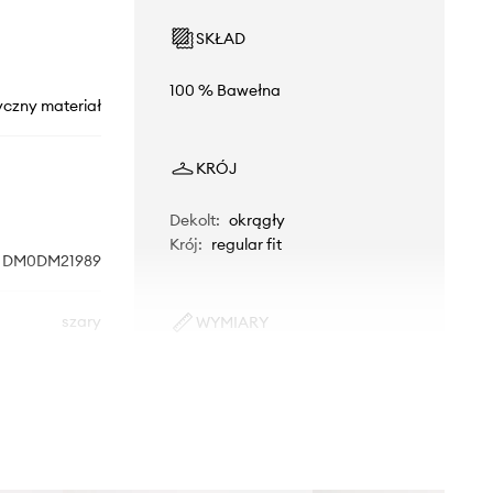
SKŁAD
100 % Bawełna
yczny materiał
KRÓJ
Dekolt
:
okrągły
Krój
:
regular fit
DM0DM21989
szary
WYMIARY
Model ze zdjęcia ma 186 cm
Tommy Jeans
wzrostu i ma na sobie rozmiar M.
Rozmiarówka standardowa
Zalecamy wybór rozmiaru, jaki nosisz
zazwyczaj.