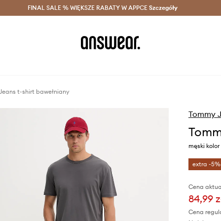
szczędzaj z Answear Club >
FINAL SALE % WIĘKSZE RABATY W APPCE
Dostawa nawet w 24h >
Szczegóły
News
eans t-shirt bawełniany
Tommy J
Tommy
męski kolo
extra -5%
Cena aktua
84,99 z
Cena regul