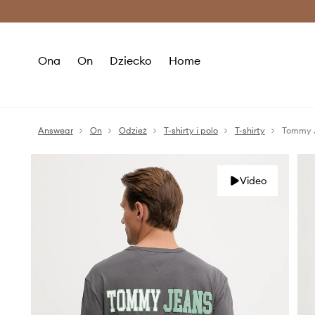
Premium Fashion Benefits >
O
Ona
On
Dziecko
Home
Answear
On
Odzież
T-shirty i polo
T-shirty
Tommy J
Video