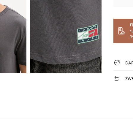
F
*
3
DA
ZWR