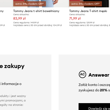
extra -5% z kodem: OFF*
extra -5% z kodem: OFF*
any
Tommy Jeans t-shirt bawełniany
Tommy Jeans T-shirt męski
Cena aktualna:
Cena aktualna:
83,99 zł
71,99 zł
Cena regularna:
149,99 zł
Cena regularna:
129,99 zł
,99 zł
Najniższa cena z 30 dni przed obniżką:
104,99 zł
Najniższa cena z 30 dni przed obniżką:
8
ze zakupy
Answear
 informacje o
Załóż konto i oszc
zyskujesz do
20%
s
dukty i jest ważny
nnymi promocjami, a
góły na stronie:
Dowiedz się w