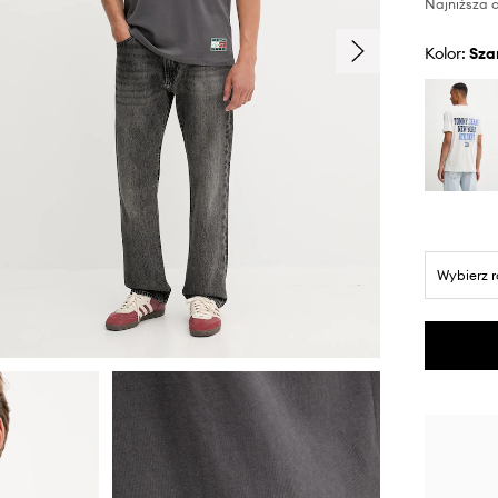
Najniższa c
Kolor:
sza
Wybierz 