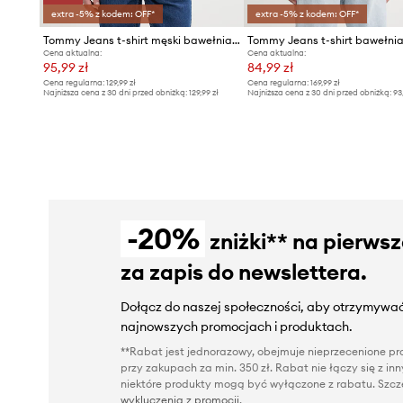
extra -5% z kodem: OFF*
extra -5% z kodem: OFF*
Tommy Jeans t-shirt męski bawełniany
Tommy Jeans t-shirt bawełni
Cena aktualna:
Cena aktualna:
95,99 zł
84,99 zł
Cena regularna:
129,99 zł
Cena regularna:
169,99 zł
Najniższa cena z 30 dni przed obniżką:
129,99 zł
Najniższa cena z 30 dni przed obniżką:
93
-20%
zniżki** na pierws
za zapis do newslettera.
Dołącz do naszej społeczności, aby otrzymywać
najnowszych promocjach i produktach.
**Rabat jest jednorazowy, obejmuje nieprzecenione pro
przy zakupach za min. 350 zł. Rabat nie łączy się z i
niektóre produkty mogą być wyłączone z rabatu. Szcze
wykluczenia z promocji
.