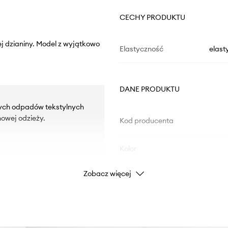
CECHY PRODUKTU
ej dzianiny. Model z wyjątkowo
Elastyczność
elast
DANE PRODUKTU
rych odpadów tekstylnych
owej odzieży.
Kod producenta
Kolor
Zobacz więcej
Marka
Producent