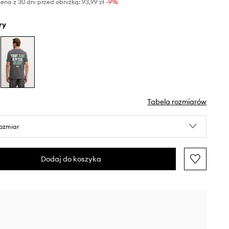
ena z 30 dni przed obniżką:
93,99 zł
 -9%
ry
Tabela rozmiarów
rozmiar
Dodaj do koszyka