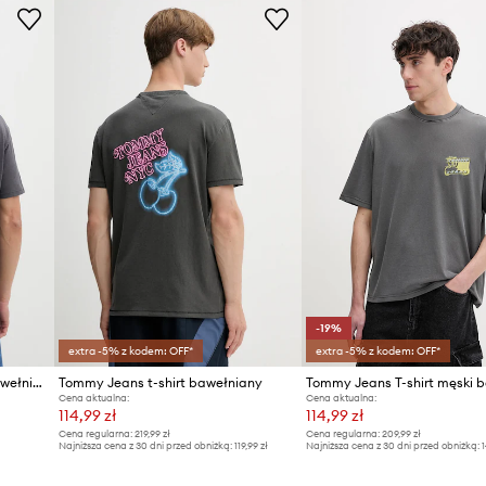
ID Produktu
-19%
extra -5% z kodem: OFF*
extra -5% z kodem: OFF*
Tommy Jeans T-shirt męski bawełniany
Tommy Jeans t-shirt bawełniany
Cena aktualna:
Cena aktualna:
114,99 zł
114,99 zł
Cena regularna:
219,99 zł
Cena regularna:
209,99 zł
Najniższa cena z 30 dni przed obniżką:
119,99 zł
Najniższa cena z 30 dni przed obniżką:
1