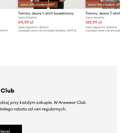
extra -5% z kodem: OFF*
extra -5% z kodem: OFF*
Tommy Jeans t-shirt bawełniany
Cena aktualna:
Cena aktualna:
94,99 zł
189,99 zł
Cena regularna:
189,99 zł
Cena regularna:
349,99 zł
9,99 zł
Najniższa cena z 30 dni przed obniżką:
109,99 zł
Najniższa cena z 30 dni przed obniżką
 Club
zędzaj przy każdym zakupie. W Answear Club
tałego rabatu od cen regularnych.
ięcej