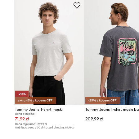
-20%
extra -5% z kodem: OFF*
-25% z kodem: OFF*
Tommy Jeans T-shirt męski
Cena aktualna:
71,99 zł
209,99 zł
Cena regularna:
129,99 zł
Najniższa cena z 30 dni przed obniżką:
89,99 zł