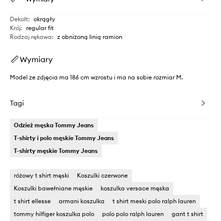
Dekolt
:
okrągły
Krój
:
regular fit
Rodzaj rękawa
:
z obniżoną linią ramion
Wymiary
Model ze zdjęcia ma 186 cm wzrostu i ma na sobie rozmiar M.
Tagi
Odzież męska Tommy Jeans
T-shirty i polo męskie Tommy Jeans
T-shirty męskie Tommy Jeans
różowy t shirt męski
Koszulki czerwone
Koszulki bawełniane męskie
koszulka versace męska
t shirt ellesse
armani koszulka
t shirt meski polo ralph lauren
tommy hilfiger koszulka polo
polo polo ralph lauren
gant t shirt