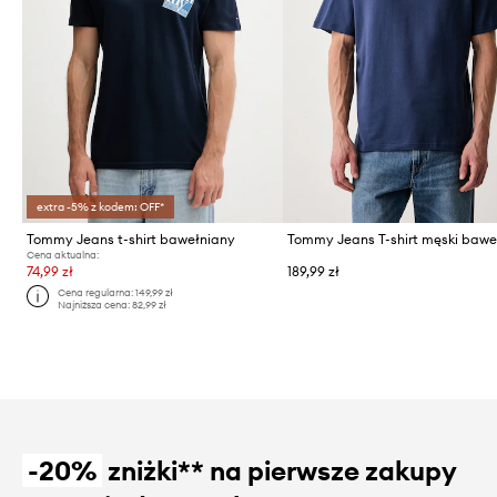
extra -5% z kodem: OFF*
Tommy Jeans t-shirt bawełniany
Cena aktualna:
74,99 zł
189,99 zł
Cena regularna:
149,99 zł
Najniższa cena:
82,99 zł
-20%
zniżki** na pierwsze zakupy