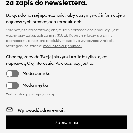
za zapis do newslettera.
Dołącz do naszej społeczności, aby otrzymywać informacje o
najnowszych promocjach i produktach.
**Rabat jest jednorazowy, obejmuje nieprzecenione produkty i jest
ważny przy zakupach za min. 350 zł. Rabat nie łączy się z innymi
promocjami, a niektóre produkty mogą być wyłączone z rabatu.
Szczegóły na stronie:
wykluczenia z promocji
.
Chcemy, żeby do Twojej skrzynki trafiało tylko to, co
naprawdę Cię interesuje. Powiedz, czy jest to:
Moda damska
Moda męska
Wybór oferty jest opcjonalny
Zapisz mnie