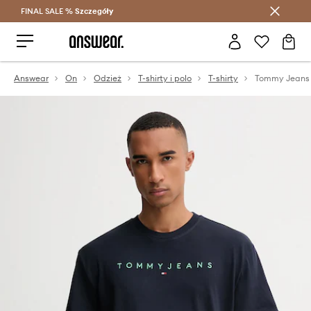
FINAL SALE %
Szczegóły
Oszczędzaj z Answear Club >
Answear
On
Odzież
T-shirty i polo
T-shirty