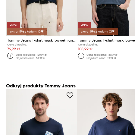
-10%
-13%
extra -5% z kodem: OFF*
extra -5% z kodem: OFF*
Tommy Jeans T-shirt męski bawełniany
Cena aktualna:
Cena aktualna:
76,99 zł
103,99 zł
Cena regularna:
129,99 zł
Cena regularna:
189,99 zł
Najniższa cena:
85,99 zł
Najniższa cena:
119,99 zł
Odkryj produkty Tommy Jeans