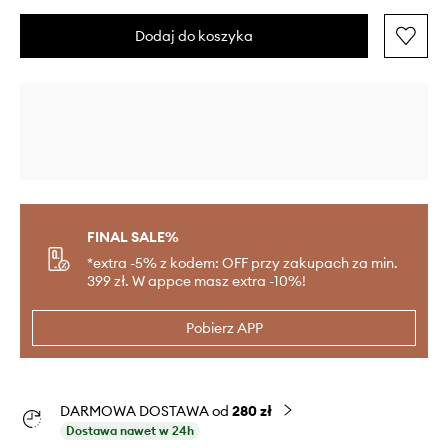
Dodaj do koszyka
FINAL SALE%
*extra -5% z kodem: OFF przy zakupach za min.
399 zł. W appce masz extra -10%!
Pobierz APP
DARMOWA DOSTAWA od
280 zł
Dostawa nawet w 24h