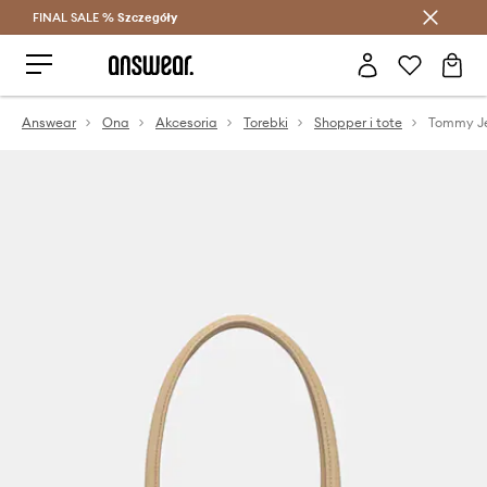
FINAL SALE %
Szczegóły
Oszczędzaj z Answear Club >
Answear
Ona
Akcesoria
Torebki
Shopper i tote
Tommy Je