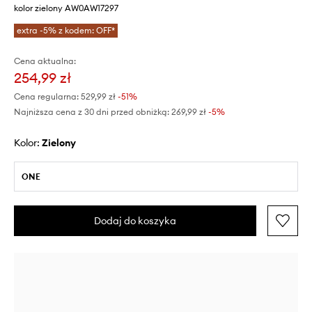
kolor zielony AW0AW17297
extra -5% z kodem: OFF*
Cena aktualna:
254,99 zł
Cena regularna:
529,99 zł
-51%
Najniższa cena z 30 dni przed obniżką:
269,99 zł
 -5%
Kolor:
zielony
ONE
Dodaj do koszyka