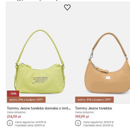
-10%
extra -5% z kodem: OFF*
extra -5% z kodem: OFF*
Tommy Jeans torebka damska z imitacji skóry
Tommy Jeans torebka
Cena aktualna:
Cena aktualna:
214,99 zł
199,99 zł
Cena regularna:
409,99 zł
Cena regularna:
399,99 zł
Najniższa cena:
239,99 zł
Najniższa cena:
209,99 zł