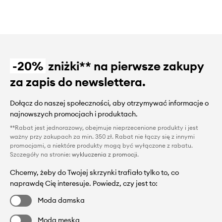
-20%
zniżki** na pierwsze zakupy
za zapis do newslettera.
Dołącz do naszej społeczności, aby otrzymywać informacje o
najnowszych promocjach i produktach.
**Rabat jest jednorazowy, obejmuje nieprzecenione produkty i jest
ważny przy zakupach za min. 350 zł. Rabat nie łączy się z innymi
promocjami, a niektóre produkty mogą być wyłączone z rabatu.
Szczegóły na stronie:
wykluczenia z promocji
.
Chcemy, żeby do Twojej skrzynki trafiało tylko to, co
naprawdę Cię interesuje. Powiedz, czy jest to:
Moda damska
Moda męska