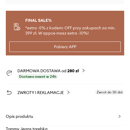
FINAL SALE%
*extra -5% z kodem: OFF przy zakupach za min.
399 zł. W appce masz extra -10%!
Pobierz APP
DARMOWA DOSTAWA od
280 zł
Dostawa nawet w 24h
ZWROTY I REKLAMACJE
Zwrot do 30 dni
Opis produktu
Tommy Jeans torebka