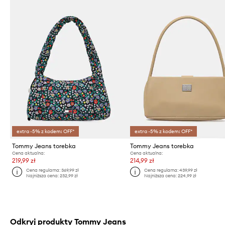
extra -5% z kodem: OFF*
extra -5% z kodem: OFF*
Tommy Jeans torebka
Tommy Jeans torebka
Cena aktualna:
Cena aktualna:
219,99 zł
214,99 zł
Cena regularna:
369,99 zł
Cena regularna:
439,99 zł
Najniższa cena:
232,99 zł
Najniższa cena:
224,99 zł
Odkryj produkty Tommy Jeans