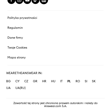
Polityka prywatności
Regulamin
Dane firmy
Twoje Cookies
Mapa strony
WEARETHEANSWEAR IN:
BG
CY
CZ
GR
HR
HU
IT
PL
RO
SI
SK
UA
UA(RU)
Zawartość tej strony jest chroniona prawem autorskim i należy do
Answear.com S.A.