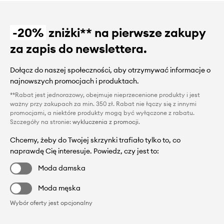
-20%
zniżki** na pierwsze zakupy
za zapis do newslettera.
Dołącz do naszej społeczności, aby otrzymywać informacje o
najnowszych promocjach i produktach.
**Rabat jest jednorazowy, obejmuje nieprzecenione produkty i jest
ważny przy zakupach za min. 350 zł. Rabat nie łączy się z innymi
promocjami, a niektóre produkty mogą być wyłączone z rabatu.
Szczegóły na stronie:
wykluczenia z promocji
.
Chcemy, żeby do Twojej skrzynki trafiało tylko to, co
naprawdę Cię interesuje. Powiedz, czy jest to:
Moda damska
Moda męska
Wybór oferty jest opcjonalny