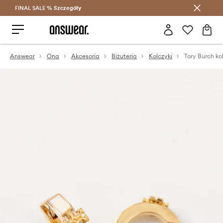
FINAL SALE %
Szczegóły
Oszczędzaj z Answear Club >
Answear
Ona
Akcesoria
Biżuteria
Kolczyki
Tory Burch ko