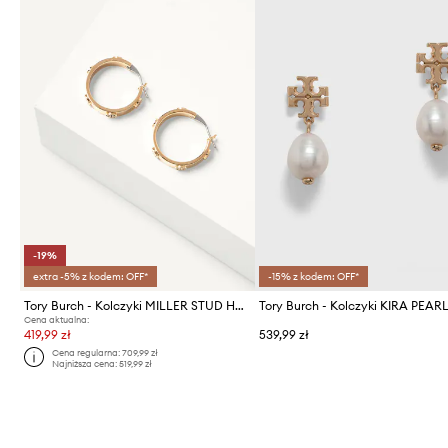
-19%
extra -5% z kodem: OFF*
-15% z kodem: OFF*
Tory Burch - Kolczyki MILLER STUD HUGGIE
Cena aktualna:
419,99 zł
539,99 zł
Cena regularna:
709,99 zł
Najniższa cena:
519,99 zł