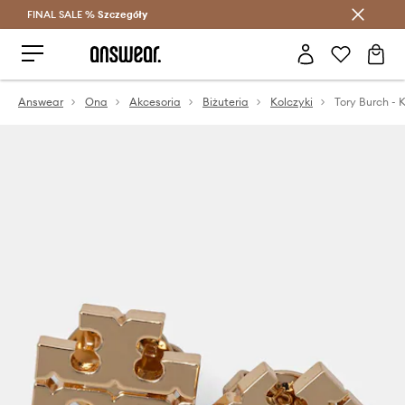
FINAL SALE %
Szczegóły
Oszczędzaj z Answear Club >
Answear
Ona
Akcesoria
Biżuteria
Kolczyki
Tory Burch - 