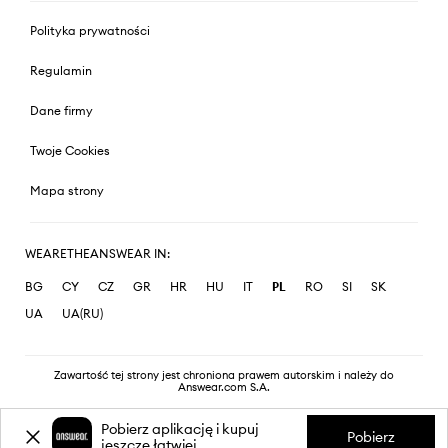
Polityka prywatności
Regulamin
Dane firmy
Twoje Cookies
Mapa strony
WEARETHEANSWEAR IN:
BG
CY
CZ
GR
HR
HU
IT
PL
RO
SI
SK
UA
UA(RU)
Zawartość tej strony jest chroniona prawem autorskim i należy do
Answear.com S.A.
Pobierz aplikację i kupuj
Pobierz
jeszcze łatwiej.