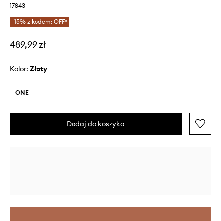
17843
-15% z kodem: OFF*
489,99 zł
Kolor:
złoty
ONE
Dodaj do koszyka