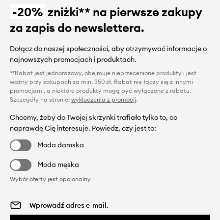
-20%
zniżki** na pierwsze zakupy
za zapis do newslettera.
Dołącz do naszej społeczności, aby otrzymywać informacje o
najnowszych promocjach i produktach.
**Rabat jest jednorazowy, obejmuje nieprzecenione produkty i jest
ważny przy zakupach za min. 350 zł. Rabat nie łączy się z innymi
promocjami, a niektóre produkty mogą być wyłączone z rabatu.
Szczegóły na stronie:
wykluczenia z promocji
.
Chcemy, żeby do Twojej skrzynki trafiało tylko to, co
naprawdę Cię interesuje. Powiedz, czy jest to:
Moda damska
Moda męska
Wybór oferty jest opcjonalny