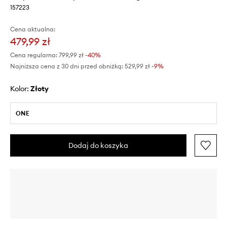
157223
Cena aktualna:
479,99 zł
Cena regularna:
799,99 zł
-40%
Najniższa cena z 30 dni przed obniżką:
529,99 zł
 -9%
Kolor:
złoty
ONE
Dodaj do koszyka