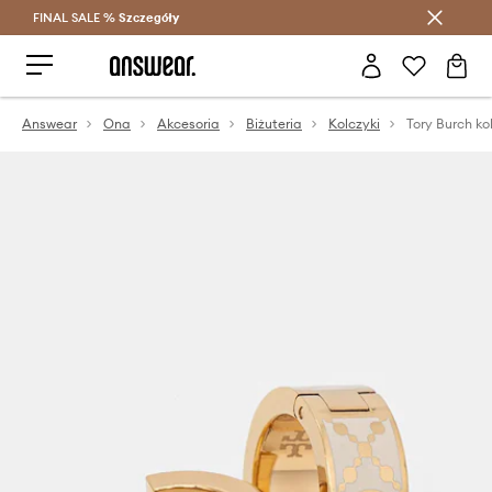
FINAL SALE %
Szczegóły
Oszczędzaj z Answear Club >
Answear
Ona
Akcesoria
Biżuteria
Kolczyki