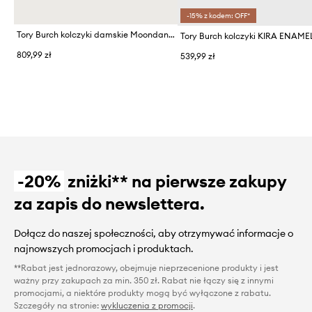
-15% z kodem: OFF*
Tory Burch kolczyki damskie Moondance
Tory Burch kolczyki KIRA ENAME
809,99 zł
539,99 zł
-20%
zniżki** na pierwsze zakupy
za zapis do newslettera.
Dołącz do naszej społeczności, aby otrzymywać informacje o
najnowszych promocjach i produktach.
**Rabat jest jednorazowy, obejmuje nieprzecenione produkty i jest
ważny przy zakupach za min. 350 zł. Rabat nie łączy się z innymi
promocjami, a niektóre produkty mogą być wyłączone z rabatu.
Szczegóły na stronie:
wykluczenia z promocji
.