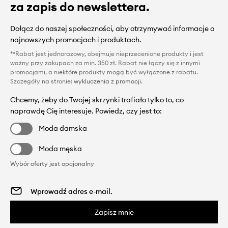
za zapis do newslettera.
Dołącz do naszej społeczności, aby otrzymywać informacje o
najnowszych promocjach i produktach.
**Rabat jest jednorazowy, obejmuje nieprzecenione produkty i jest
ważny przy zakupach za min. 350 zł. Rabat nie łączy się z innymi
promocjami, a niektóre produkty mogą być wyłączone z rabatu.
Szczegóły na stronie:
wykluczenia z promocji
.
Chcemy, żeby do Twojej skrzynki trafiało tylko to, co
naprawdę Cię interesuje. Powiedz, czy jest to:
Moda damska
Moda męska
Wybór oferty jest opcjonalny
Zapisz mnie