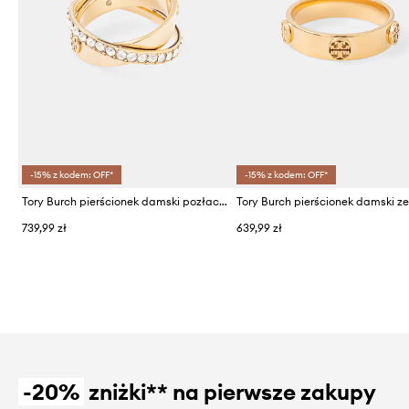
-15% z kodem: OFF*
-15% z kodem: OFF*
Tory Burch pierścionek damski pozłacany kryształowy Icon
739,99 zł
639,99 zł
-20%
zniżki** na pierwsze zakupy