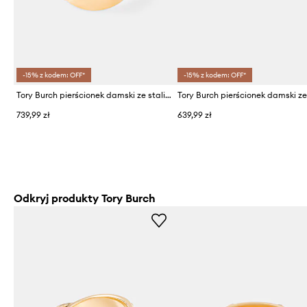
-15% z kodem: OFF*
-15% z kodem: OFF*
Tory Burch pierścionek damski ze stali nierdzewnej Icon
739,99 zł
639,99 zł
Odkryj produkty Tory Burch