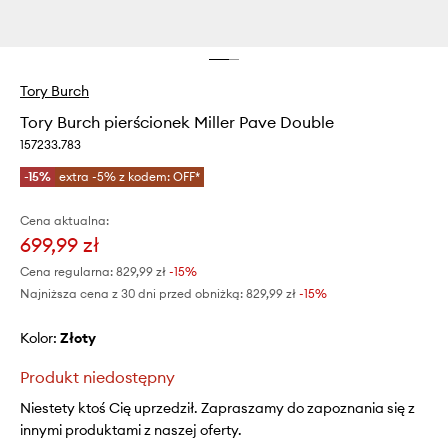
Tory Burch
Tory Burch pierścionek Miller Pave Double
157233.783
-15%
extra -5% z kodem: OFF*
Cena aktualna:
699,99 zł
Cena regularna:
829,99 zł
-15%
Najniższa cena z 30 dni przed obniżką:
829,99 zł
 -15%
Kolor:
złoty
Produkt niedostępny
Niestety ktoś Cię uprzedził. Zapraszamy do zapoznania się z
innymi produktami z naszej oferty.