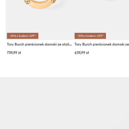
-15% z kodem: OFF*
-15% z kodem: OFF*
Tory Burch pierścionek damski ze stali nierdzewnej Icon
739,99 zł
639,99 zł