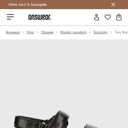
FINAL SALE %
Szczegóły
Oszczędzaj z Answear Club >
Answear
Ona
Obuwie
Klapki i sandały
Sandały