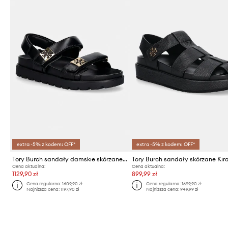
extra -5% z kodem: OFF*
extra -5% z kodem: OFF*
Tory Burch sandały damskie skórzane Mellow Sport Sandal
Cena aktualna:
Cena aktualna:
1129,90 zł
899,99 zł
Cena regularna:
1609,90 zł
Cena regularna:
1699,90 zł
Najniższa cena:
1197,90 zł
Najniższa cena:
949,99 zł