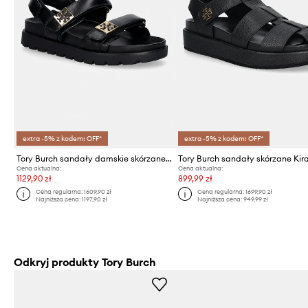
extra -5% z kodem: OFF*
extra -5% z kodem: OFF*
Tory Burch sandały damskie skórzane Mellow Sport Sandal
Cena aktualna:
Cena aktualna:
1129,90 zł
899,99 zł
Cena regularna:
1609,90 zł
Cena regularna:
1699,90 zł
Najniższa cena:
1197,90 zł
Najniższa cena:
949,99 zł
Odkryj produkty Tory Burch