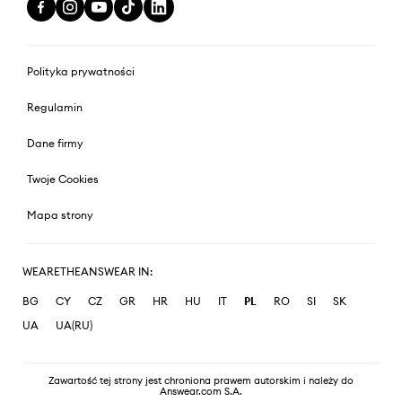
Polityka prywatności
Regulamin
Dane firmy
Twoje Cookies
Mapa strony
WEARETHEANSWEAR IN:
BG
CY
CZ
GR
HR
HU
IT
PL
RO
SI
SK
UA
UA(RU)
Zawartość tej strony jest chroniona prawem autorskim i należy do
Answear.com S.A.