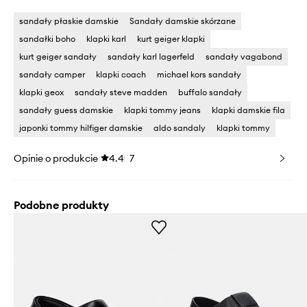
sandały płaskie damskie
Sandały damskie skórzane
sandałki boho
klapki karl
kurt geiger klapki
kurt geiger sandały
sandały karl lagerfeld
sandały vagabond
sandały camper
klapki coach
michael kors sandały
klapki geox
sandały steve madden
buffalo sandały
sandały guess damskie
klapki tommy jeans
klapki damskie fila
japonki tommy hilfiger damskie
aldo sandaly
klapki tommy
Opinie o produkcie
4.4
7
Podobne produkty