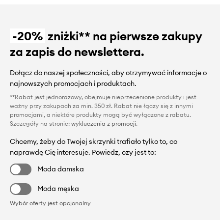
-20%
zniżki** na pierwsze zakupy
za zapis do newslettera.
Dołącz do naszej społeczności, aby otrzymywać informacje o
najnowszych promocjach i produktach.
**Rabat jest jednorazowy, obejmuje nieprzecenione produkty i jest
ważny przy zakupach za min. 350 zł. Rabat nie łączy się z innymi
promocjami, a niektóre produkty mogą być wyłączone z rabatu.
Szczegóły na stronie:
wykluczenia z promocji
.
Chcemy, żeby do Twojej skrzynki trafiało tylko to, co
naprawdę Cię interesuje. Powiedz, czy jest to:
Moda damska
Moda męska
Wybór oferty jest opcjonalny