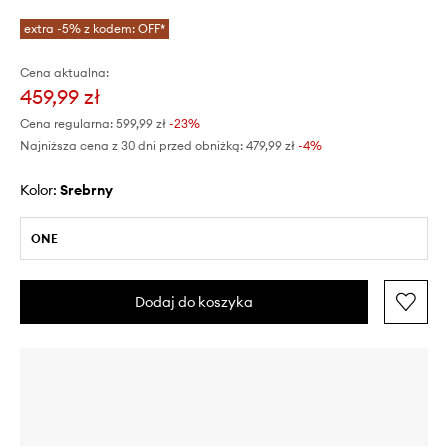
extra -5% z kodem: OFF*
Cena aktualna:
459,99 zł
Cena regularna:
599,99 zł
-23%
Najniższa cena z 30 dni przed obniżką:
479,99 zł
 -4%
Kolor:
srebrny
ONE
Dodaj do koszyka