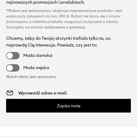
najnowszych promocjach i produktach.
**Rabat jest jednorazowy, obejmuje nieprzecenione produkty i jest
ważny przy zakupach za min. 350 zł. Rabat nie łączy się z innymi
promocjami, a niektóre produkty mogą być wyłączone z rabatu.
Szczegóły na stronie:
wykluczenia z promocji
.
Chcemy, żeby do Twojej skrzynki trafiało tylko to, co
naprawdę Cię interesuje. Powiedz, czy jest to:
Moda damska
Moda męska
Wybór oferty jest opcjonalny
Zapisz mnie