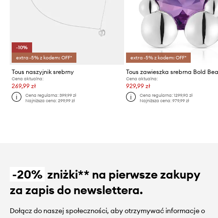
-10%
extra -5% z kodem: OFF*
extra -5% z kodem: OFF*
Tous naszyjnik srebrny
Tous zawieszka srebrna Bold Be
Cena aktualna:
Cena aktualna:
269,99 zł
929,99 zł
Cena regularna:
399,99 zł
Cena regularna:
1299,90 zł
Najniższa cena:
299,99 zł
Najniższa cena:
979,99 zł
-20%
zniżki** na pierwsze zakupy
za zapis do newslettera.
Dołącz do naszej społeczności, aby otrzymywać informacje o