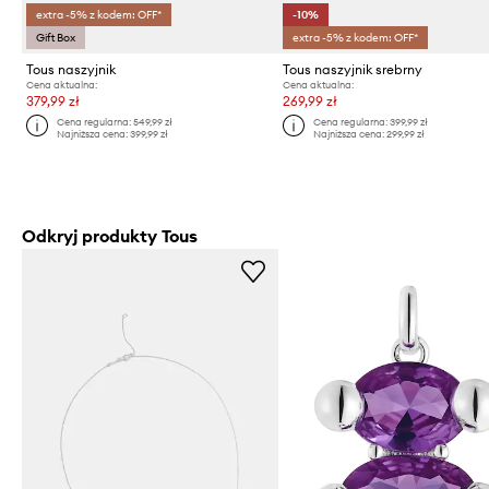
extra -5% z kodem: OFF*
-10%
Gift Box
extra -5% z kodem: OFF*
Tous naszyjnik
Tous naszyjnik srebrny
Cena aktualna:
Cena aktualna:
379,99 zł
269,99 zł
Cena regularna:
549,99 zł
Cena regularna:
399,99 zł
Najniższa cena:
399,99 zł
Najniższa cena:
299,99 zł
Odkryj produkty Tous