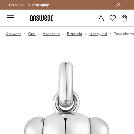
FINAL SALE %
Szczegóły
Oszczędzaj z Answear Club >
Answear
Ona
Akcesoria
Biżuteria
Naszyjniki
Tous charm