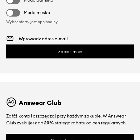
Moda damska
Moda męska
Wybór oferty jest opcjonalny
Zapisz mnie
Answear Club
Załóż konto i oszczędzaj przy każdym zakupie. W Answear
Club zyskujesz do
20%
stałego rabatu od cen regularnych.