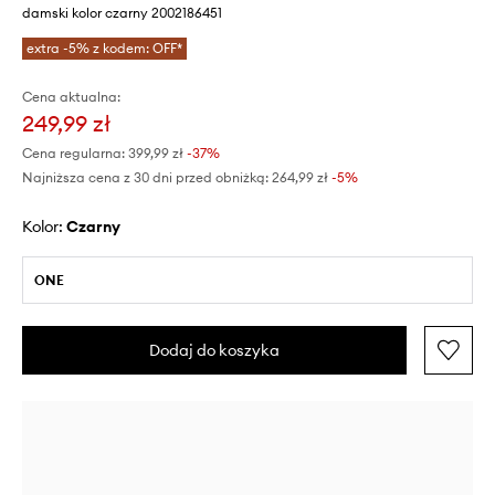
damski kolor czarny 2002186451
extra -5% z kodem: OFF*
Cena aktualna:
249,99 zł
Cena regularna:
399,99 zł
-37%
Najniższa cena z 30 dni przed obniżką:
264,99 zł
 -5%
Kolor:
czarny
ONE
Dodaj do koszyka