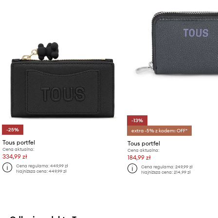
-13%
-25%
extra -5% z kodem: OFF*
Tous portfel
Tous portfel
Cena aktualna:
Cena aktualna:
334,99 zł
184,99 zł
Cena regularna:
449,99 zł
Cena regularna:
249,99 zł
Najniższa cena:
449,99 zł
Najniższa cena:
214,99 zł