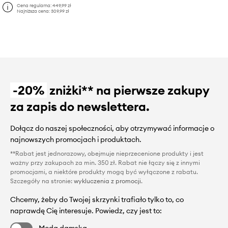
Cena regularna:
449,99 zł
Najniższa cena:
309,99 zł
-20%
zniżki** na pierwsze zakupy
za zapis do newslettera.
Dołącz do naszej społeczności, aby otrzymywać informacje o
najnowszych promocjach i produktach.
**Rabat jest jednorazowy, obejmuje nieprzecenione produkty i jest
ważny przy zakupach za min. 350 zł. Rabat nie łączy się z innymi
promocjami, a niektóre produkty mogą być wyłączone z rabatu.
Szczegóły na stronie:
wykluczenia z promocji
.
Chcemy, żeby do Twojej skrzynki trafiało tylko to, co
naprawdę Cię interesuje. Powiedz, czy jest to: