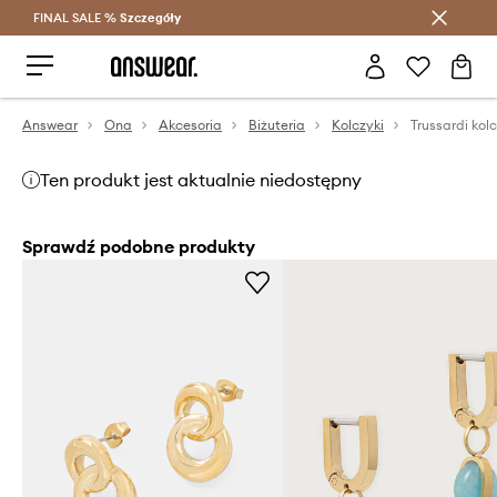
FINAL SALE %
Szczegóły
Oszczędzaj z Answear Club >
Answear
Ona
Akcesoria
Biżuteria
Kolczyki
Trussardi kolc
Ten produkt jest aktualnie niedostępny
Sprawdź podobne produkty