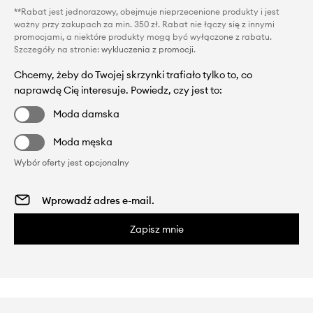
**Rabat jest jednorazowy, obejmuje nieprzecenione produkty i jest
ważny przy zakupach za min. 350 zł. Rabat nie łączy się z innymi
promocjami, a niektóre produkty mogą być wyłączone z rabatu.
Szczegóły na stronie:
wykluczenia z promocji
.
Chcemy, żeby do Twojej skrzynki trafiało tylko to, co
naprawdę Cię interesuje. Powiedz, czy jest to:
Moda damska
Moda męska
Wybór oferty jest opcjonalny
Zapisz mnie