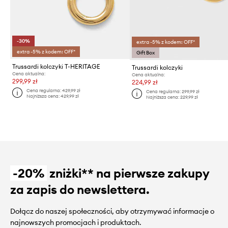
-30%
extra -5% z kodem: OFF*
extra -5% z kodem: OFF*
Gift Box
Trussardi kolczyki T-HERITAGE
Trussardi kolczyki
Cena aktualna:
Cena aktualna:
299,99 zł
224,99 zł
Cena regularna:
429,99 zł
Cena regularna:
299,99 zł
Najniższa cena:
429,99 zł
Najniższa cena:
229,99 zł
-20%
zniżki** na pierwsze zakupy
za zapis do newslettera.
Dołącz do naszej społeczności, aby otrzymywać informacje o
najnowszych promocjach i produktach.