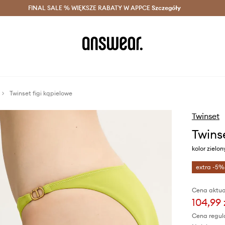
szczędzaj z Answear Club >
FINAL SALE % WIĘKSZE RABATY W APPCE
Dostawa nawet w 24h >
Szczegóły
News
Twinset figi kąpielowe
Twinset
Twins
kolor ziel
extra -5%
Cena aktua
104,99 
Cena regul