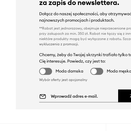
za zapis do newslettera.
Dołącz do naszej społeczności, aby otrzymywać
najnowszych promocjach i produktach.
**Rabat jest jednorazowy, obejmuje nieprzecenione pro
przy zakupach za min. 350 zł. Rabat nie łączy się z i
niektóre produkty mogą być wyłączone z rabatu. Szcze
wykluczenia z promocji
.
Chcemy, żeby do Twojej skrzynki trafiało tylko 
Cię interesuje. Powiedz, czy jest to:
Moda damska
Moda męsk
Wybór oferty jest opcjonalny