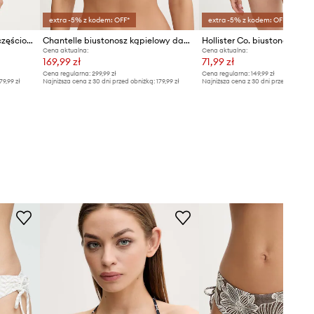
extra -5% z kodem: OFF*
extra -5% z kodem: OFF*
Rip Curl strój kąpielowy dwuczęściowy damski MOLOKAI
Chantelle biustonosz kąpielowy damski EASY POP
Hollister Co. biustonosz ką
Cena aktualna:
Cena aktualna:
169,99 zł
71,99 zł
Cena regularna:
299,99 zł
Cena regularna:
149,99 zł
79,99 zł
Najniższa cena z 30 dni przed obniżką:
179,99 zł
Najniższa cena z 30 dni przed obniżką