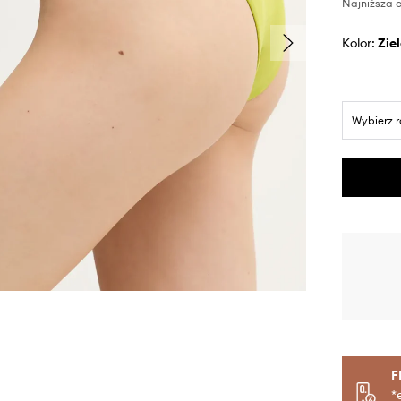
Najniższa c
Kolor:
zi
Wybierz 
F
*