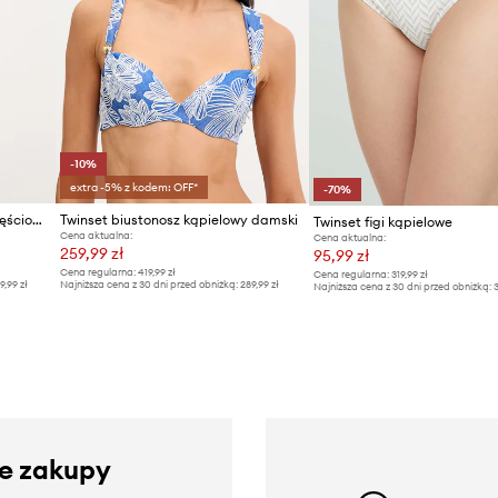
-10%
extra -5% z kodem: OFF*
-70%
Twinset strój kąpielowy dwuczęściowy damski
Twinset biustonosz kąpielowy damski
Twinset figi kąpielowe
Cena aktualna:
Cena aktualna:
259,99 zł
95,99 zł
Cena regularna:
419,99 zł
Cena regularna:
319,99 zł
9,99 zł
Najniższa cena z 30 dni przed obniżką:
289,99 zł
Najniższa cena z 30 dni przed obniżką:
3
ze zakupy