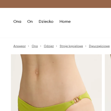
Premium Fashion Benefits >
O
Ona
On
Dziecko
Home
Answear
Ona
Odzież
Stroje kąpielowe
Dwuczęściowe