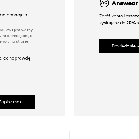
Answear
 informacje o
Załóż konto i oszc
zyskujesz do
20%
s
dukty i jest ważny
nnymi promocjami, a
góły na stronie:
Dowiedz się w
to, co naprawdę
a
Zapisz mnie