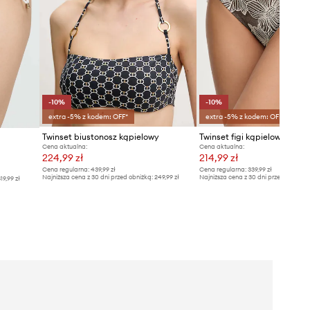
-10%
-10%
extra -5% z kodem: OFF*
extra -5% z kodem: OFF*
Twinset biustonosz kąpielowy
Twinset figi kąpielowe dams
Cena aktualna:
Cena aktualna:
224,99 zł
214,99 zł
Cena regularna:
439,99 zł
Cena regularna:
339,99 zł
Najniższa cena z 30 dni przed obniżką:
249,99 zł
Najniższa cena z 30 dni przed obniżką
19,99 zł