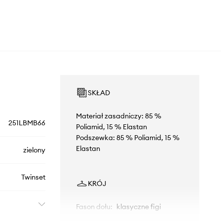
SKŁAD
Materiał zasadniczy: 85 %
251LBMB66
Poliamid, 15 % Elastan
Podszewka: 85 % Poliamid, 15 %
Elastan
zielony
Twinset
KRÓJ
Fason dołu
:
klasyczne figi