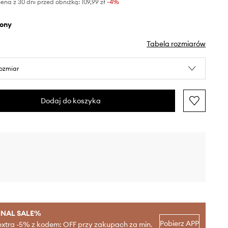
ena z 30 dni przed obniżką:
109,99 zł
 -4%
elony
Tabela rozmiarów
rozmiar
Dodaj do koszyka
INAL SALE%
Pobierz APP
extra -5% z kodem: OFF przy zakupach za min.