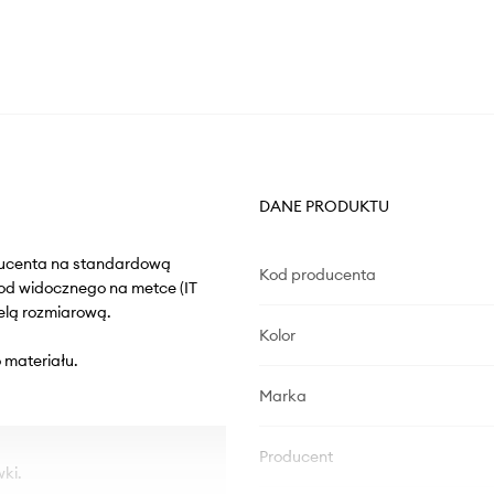
DANE PRODUKTU
oducenta na standardową
Kod producenta
od widocznego na metce (IT
elą rozmiarową.
Kolor
 materiału.
Marka
Producent
ki.