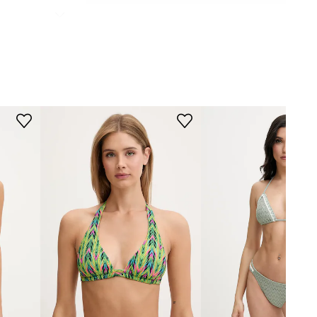
WYMIARY
Modelka ze zdjęcia ma 174 cm
wzrostu i ma na sobie rozmiar 36.
Rozmiarówka standardowa
Zalecamy wybór rozmiaru, jaki nosisz
zazwyczaj.
Rozmiary prezentowane w sklepie
zostały przeliczone na standardową,
europejską tabelę rozmiarową. Na
metce dostarczonego produktu
znajduje się oryginalne oznaczenie
producenta.
Tabela rozmiarów