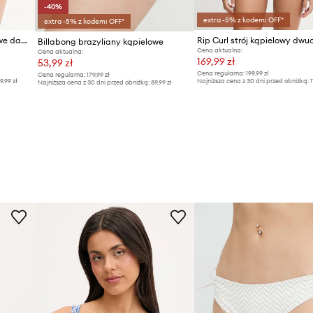
-40%
extra -5% z kodem: OFF*
extra -5% z kodem: OFF*
Melissa Odabash figi kąpielowe damskie
Billabong brazyliany kąpielowe
Cena aktualna:
Cena aktualna:
169,99 zł
53,99 zł
Cena regularna:
199,99 zł
Cena regularna:
179,99 zł
9,99 zł
Najniższa cena z 30 dni przed obniżką:
1
Najniższa cena z 30 dni przed obniżką:
89,99 zł