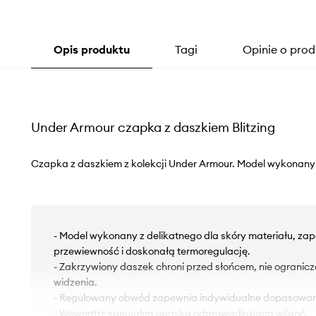
Opis produktu
Tagi
Opinie o prod
Under Armour czapka z daszkiem Blitzing
Czapka z daszkiem z kolekcji Under Armour. Model wykonany
- Model wykonany z delikatnego dla skóry materiału, z
przewiewność i doskonałą termoregulację.
- Zakrzywiony daszek chroni przed słońcem, nie ogranic
widzenia.
- Regulowany obwód zapewnia indywidualne dopasowan
- Wewnątrz specjalna opaska odprowadzająca wilgoć.