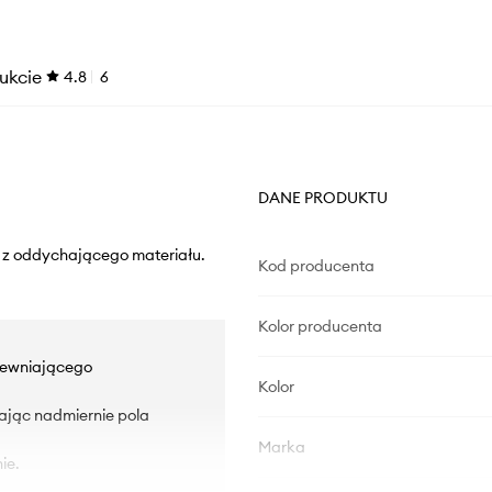
ukcie
4.8
6
DANE PRODUKTU
 z oddychającego materiału.
Kod producenta
Kolor producenta
apewniającego
Kolor
zając nadmiernie pola
Marka
ie.