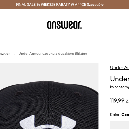
szczędzaj z Answear Club >
FINAL SALE % WIĘKSZE RABATY W APPCE
Dostawa nawet w 24h >
Szczegóły
News
aszkiem
Under Armour czapka z daszkiem Blitzing
Under A
Under
kolor czarn
119,99 z
Kolor:
cz