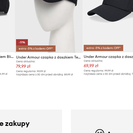
-11%
extra -5% z kodem: OFF*
extra -5% z kodem: OFF*
Under Armour czapka z daszkiem Blitzing
Under Armour czapka z daszkiem Team Blitzing
Cena aktualna:
Cena aktualna:
69,99 zł
79,99 zł
Cena regularna:
99,99 zł
Cena regularna:
99,99 zł
4,99 zł
Najniższa cena z 30 dni przed obniżką:
7
Najniższa cena z 30 dni przed obniżką:
89,99 zł
ze zakupy