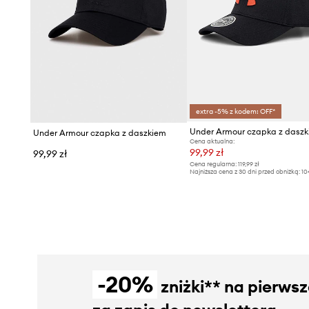
extra -5% z kodem: OFF*
Under Armour czapka z daszkiem
Cena aktualna:
99,99 zł
99,99 zł
Cena regularna:
119,99 zł
Najniższa cena z 30 dni przed obniżką:
10
-20%
zniżki** na pierws