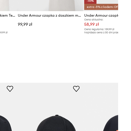
-10%
extra -5% z kodem: OFF*
Under Armour czapka z daszkiem Team Blitzing
Under Armour czapka z daszkiem męska
Cena aktualna:
99,99 zł
58,99 zł
Cena regularna:
139,99 zł
9,99 zł
Najniższa cena z 30 dni przed obniżką