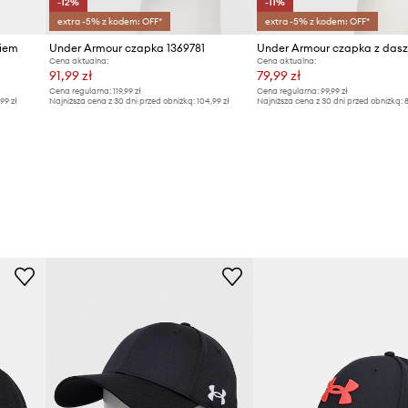
-12%
-11%
extra -5% z kodem: OFF*
extra -5% z kodem: OFF*
kiem
Under Armour czapka 1369781
Cena aktualna:
Cena aktualna:
91,99 zł
79,99 zł
Cena regularna:
119,99 zł
Cena regularna:
99,99 zł
,99 zł
Najniższa cena z 30 dni przed obniżką:
104,99 zł
Najniższa cena z 30 dni przed obniżką:
8