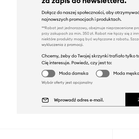
za zapis do newslettera.
Dołącz do naszej społeczności, aby otrzymywać
najnowszych promocjach i produktach.
**Rabat jest jednorazowy, obejmuje nieprzecenione pro
przy zakupach za min. 350 zł. Rabat nie łączy się z i
niektóre produkty mogą być wyłączone z rabatu. Szcze
wykluczenia z promocji
.
Chcemy, żeby do Twojej skrzynki trafiało tylko 
Cię interesuje. Powiedz, czy jest to:
Moda damska
Moda męsk
Wybór oferty jest opcjonalny