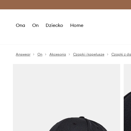
Premium Fashion Benefits >
O
Ona
On
Dziecko
Home
Answear
On
Akcesoria
Czapki i kapelusze
Czapki z d