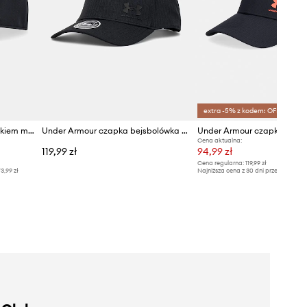
extra -5% z kodem: OFF*
Under Armour czapka z daszkiem męska
Under Armour czapka bejsbolówka męska
Cena aktualna:
119,99 zł
94,99 zł
Cena regularna:
119,99 zł
3,99 zł
Najniższa cena z 30 dni przed obniżką