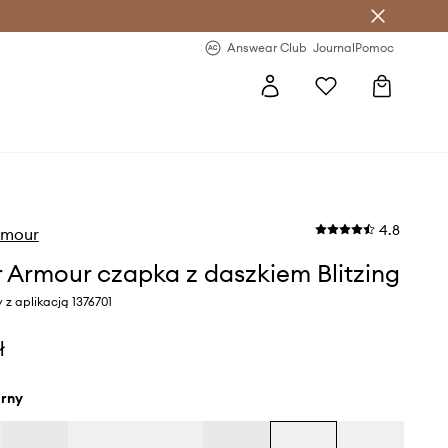
letter >
Regularne nowości >
Answear Club
Journal
Pomoc
4.8
rmour
 Armour czapka z daszkiem Blitzing
y z aplikacją 1376701
ł
arny