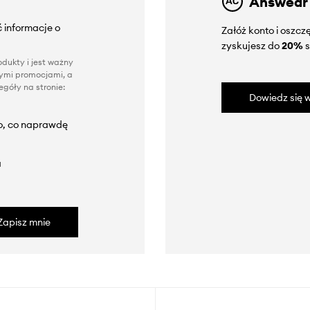
Answear
 informacje o
Załóż konto i oszc
zyskujesz do
20%
s
dukty i jest ważny
nnymi promocjami, a
góły na stronie:
Dowiedz się w
to, co naprawdę
a
Zapisz mnie