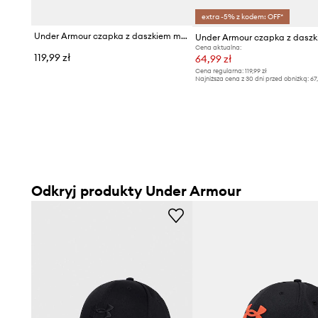
extra -5% z kodem: OFF*
Under Armour czapka z daszkiem męska bawełniana
Under Armour czapka z dasz
Cena aktualna:
119,99 zł
64,99 zł
Cena regularna:
119,99 zł
Najniższa cena z 30 dni przed obniżką:
67
Odkryj produkty Under Armour