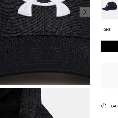
ONE
DA