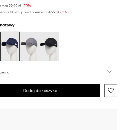
arna:
99,99 zł
-20%
ena z 30 dni przed obniżką:
84,99 zł
 -5%
anatowy
rozmiar
Dodaj do koszyka