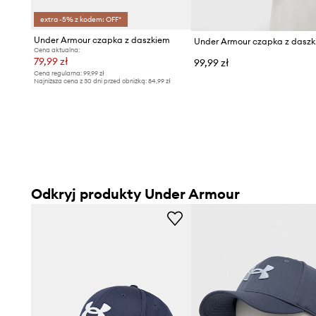
extra -5% z kodem: OFF*
Under Armour czapka z daszkiem
Cena aktualna:
79,99 zł
99,99 zł
Cena regularna:
99,99 zł
Najniższa cena z 30 dni przed obniżką:
84,99 zł
Odkryj produkty Under Armour