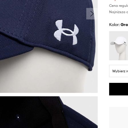
Cena regul
Najniższa c
Kolor:
gr
Wybierz 