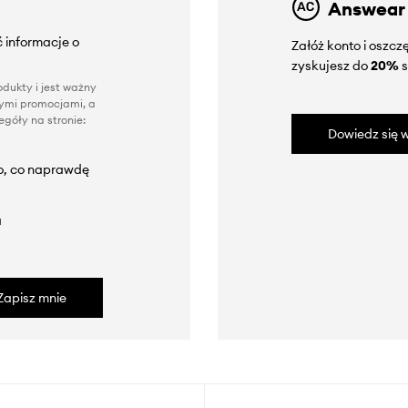
Answear
 informacje o
Załóż konto i oszc
zyskujesz do
20%
s
dukty i jest ważny
nnymi promocjami, a
góły na stronie:
Dowiedz się w
to, co naprawdę
a
Zapisz mnie