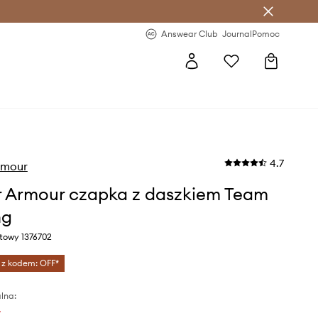
letter >
Regularne nowości >
Answear Club
Journal
Pomoc
4.7
rmour
 Armour czapka z daszkiem Team
ng
atowy 1376702
 z kodem: OFF*
lna:
ł