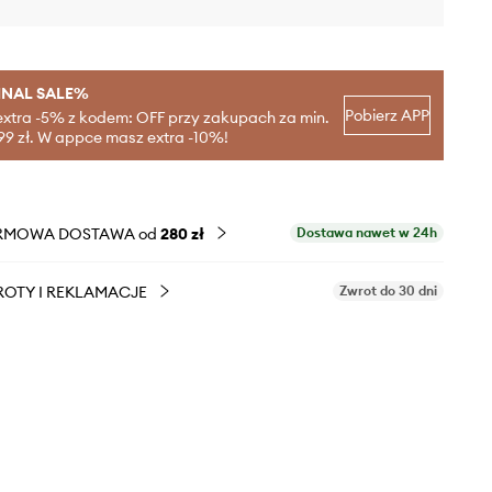
INAL SALE%
Pobierz APP
extra -5% z kodem: OFF przy zakupach za min.
99 zł. W appce masz extra -10%!
RMOWA DOSTAWA od
280 zł
Dostawa nawet w 24h
OTY I REKLAMACJE
Zwrot do 30 dni