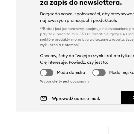
za zapis do newslettera.
Dołącz do naszej społeczności, aby otrzymywać
najnowszych promocjach i produktach.
**Rabat jest jednorazowy, obejmuje nieprzecenione pro
przy zakupach za min. 350 zł. Rabat nie łączy się z i
niektóre produkty mogą być wyłączone z rabatu. Szcze
wykluczenia z promocji
.
Chcemy, żeby do Twojej skrzynki trafiało tylko 
Cię interesuje. Powiedz, czy jest to:
Moda damska
Moda męsk
Wybór oferty jest opcjonalny