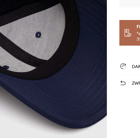
F
*
3
DA
ZWR