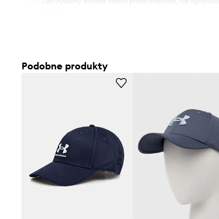
- Zakrzywiony daszek chroni przed słońcem, nie ogranic
widzenia.
Podobne produkty