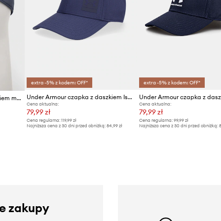
extra -5% z kodem: OFF*
extra -5% z kodem: OFF*
Under Armour czapka z daszkiem Iso Chill Armourvent
Under Armour czapka z das
Under Armour czapka z daszkiem męska
Cena aktualna:
Cena aktualna:
79,99 zł
79,99 zł
Cena regularna:
119,99 zł
Cena regularna:
99,99 zł
Najniższa cena z 30 dni przed obniżką:
84,99 zł
Najniższa cena z 30 dni przed obniżką:
8
ze zakupy