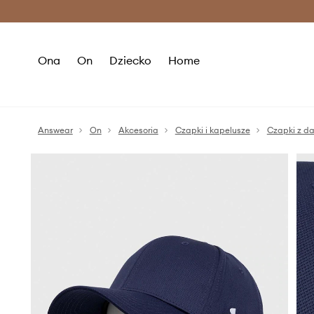
Premium Fashion Benefits >
O
Ona
On
Dziecko
Home
Answear
On
Akcesoria
Czapki i kapelusze
Czapki z d