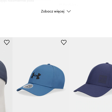
zając nadmiernie pola
ID Produktu
Zobacz więcej