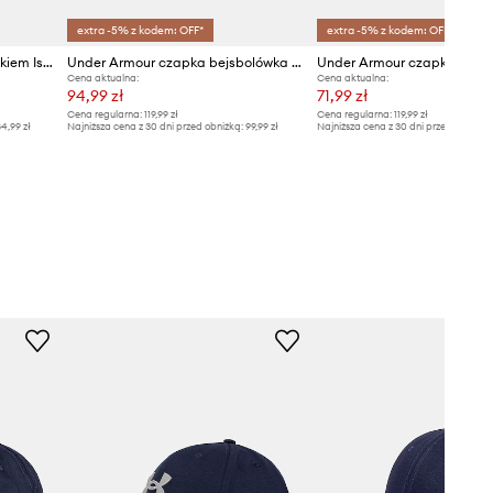
extra -5% z kodem: OFF*
extra -5% z kodem: OFF*
Under Armour czapka z daszkiem Iso Chill Armourvent
Under Armour czapka bejsbolówka męska
Cena aktualna:
Cena aktualna:
94,99 zł
71,99 zł
Cena regularna:
119,99 zł
Cena regularna:
119,99 zł
4,99 zł
Najniższa cena z 30 dni przed obniżką:
99,99 zł
Najniższa cena z 30 dni przed obniżką