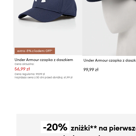
extra -5% z kodem: OFF*
Under Armour czapka z daszkiem
Cena aktualna:
56,99 zł
99,99 zł
Cena regularna:
99,99 zł
Najniższa cena z 30 dni przed obniżką:
61,99 zł
-20%
zniżki** na pierws