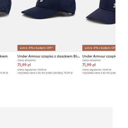
extra -5% z kodem: OFF*
extra -5% z kodem: OFF*
zkiem
Under Armour czapka z daszkiem Blitzing
Cena aktualna:
Cena aktualna:
71,99 zł
71,99 zł
Cena regularna:
119,99 zł
Cena regularna:
119,99 zł
4,99 zł
Najniższa cena z 30 dni przed obniżką:
75,99 zł
Najniższa cena z 30 dni przed obniżką