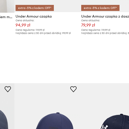
extra -5% z kodem: OFF*
extra -5% z kodem: OFF*
Under Armour czapka
Under Armour czapka z daszkiem męska
Cena aktualna:
Cena aktualna:
94,99 zł
79,99 zł
Cena regularna:
119,99 zł
Cena regularna:
119,99 zł
Najniższa cena z 30 dni przed obniżką:
99,99 zł
Najniższa cena z 30 dni przed obniżką:
8