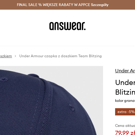
szczędzaj z Answear Club >
FINAL SALE % WIĘKSZE RABATY W APPCE
Dostawa nawet w 24h >
Szczegóły
News
aszkiem
Under Armour czapka z daszkiem Team Blitzing
Under A
Under
Blitzi
kolor gran
extra -5%
Cena aktua
79,99 z