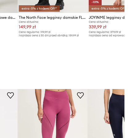
-10%
extra -5% z kodem: OFF*
extra -5% z kodem: OFF*
Under Armour legginsy sportowe damskie HG Armour HiRise
The North Face legginsy damskie FLEX
JOYINME legginsy do jogi 
Cena aktualna:
Cena aktualna:
149,99 zł
339,99 zł
Cena regularna:
199,99 zł
Cena regularna:
379,99 zł
Najniższa cena z 30 dni przed obniżką:
159,99 zł
Najniższa cena od wprowadzenia do s
379,99 zł