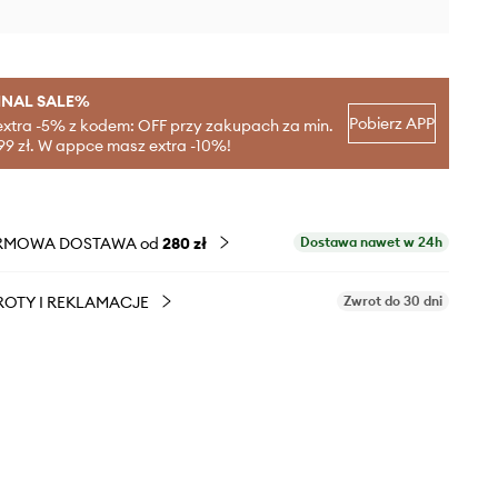
INAL SALE%
Pobierz APP
extra -5% z kodem: OFF przy zakupach za min.
99 zł. W appce masz extra -10%!
RMOWA DOSTAWA od
280 zł
Dostawa nawet w 24h
OTY I REKLAMACJE
Zwrot do 30 dni