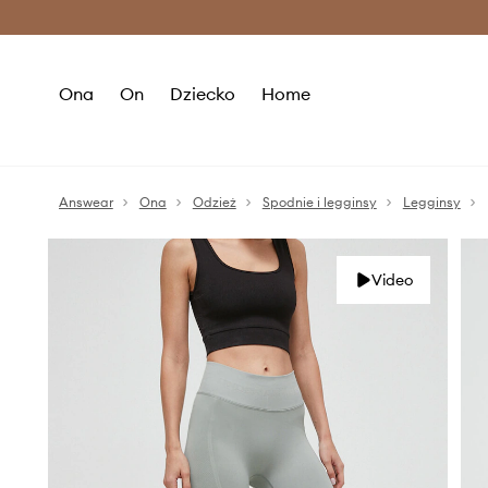
Premium Fashion Benefits >
O
Ona
On
Dziecko
Home
Answear
Ona
Odzież
Spodnie i legginsy
Legginsy
Video