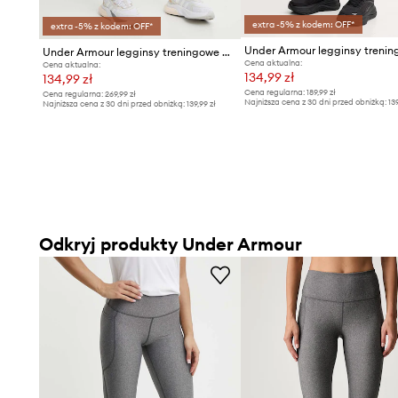
extra -5% z kodem: OFF*
extra -5% z kodem: OFF*
Under Armour legginsy treningowe HG Armour HiRise
Cena aktualna:
Cena aktualna:
134,99 zł
134,99 zł
Cena regularna:
189,99 zł
Cena regularna:
269,99 zł
Najniższa cena z 30 dni przed obniżką:
13
Najniższa cena z 30 dni przed obniżką:
139,99 zł
Odkryj produkty Under Armour