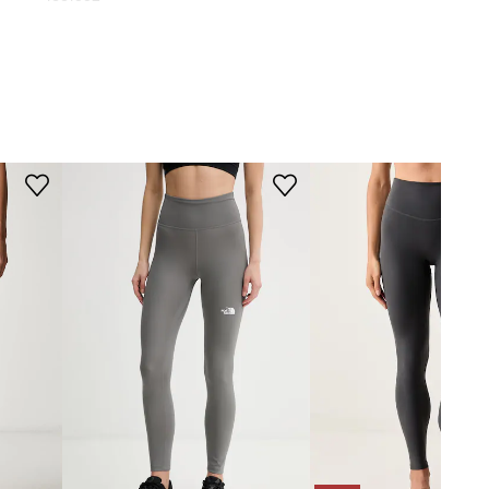
szary
Under Armour