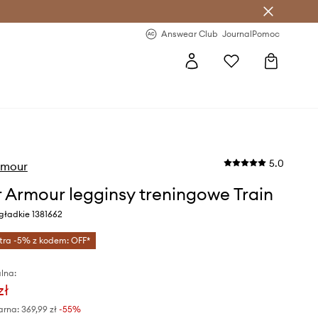
letter >
Regularne nowości >
Answear Club
Journal
Pomoc
5.0
rmour
 Armour legginsy treningowe Train
 gładkie 1381662
tra -5% z kodem: OFF*
lna:
zł
arna:
369,99 zł
-55%