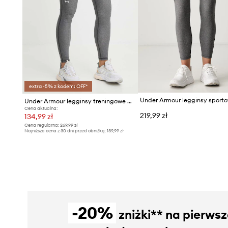
extra -5% z kodem: OFF*
Under Armour legginsy treningowe HG Armour HiRise
Cena aktualna:
219,99 zł
134,99 zł
Cena regularna:
269,99 zł
Najniższa cena z 30 dni przed obniżką:
139,99 zł
-20%
zniżki** na pierws