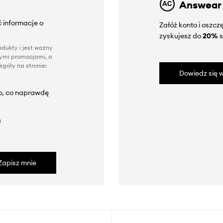
Answear
 informacje o
Załóż konto i oszc
zyskujesz do
20%
s
dukty i jest ważny
nnymi promocjami, a
góły na stronie:
Dowiedz się w
to, co naprawdę
a
Zapisz mnie