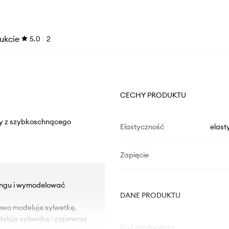
ukcie
5.0
2
CECHY PRODUKTU
ny z szybkoschnącego
Elastyczność
elast
Zapięcie
ningu i wymodelować
DANE PRODUKTU
owo modeluje sylwetkę.
eluje sylwetkę i zapewnia
Kod producenta