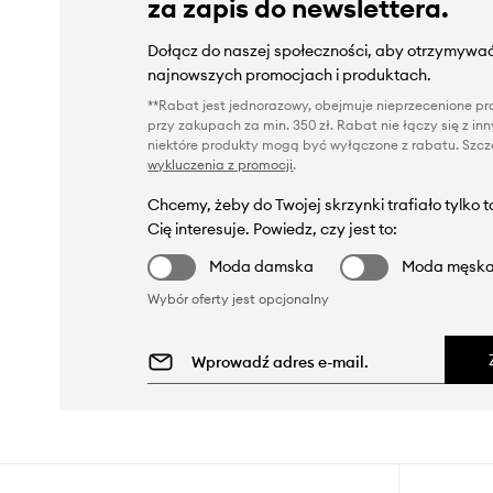
za zapis do newslettera.
Dołącz do naszej społeczności, aby otrzymywać
najnowszych promocjach i produktach.
**Rabat jest jednorazowy, obejmuje nieprzecenione pro
przy zakupach za min. 350 zł. Rabat nie łączy się z i
niektóre produkty mogą być wyłączone z rabatu. Szcze
wykluczenia z promocji
.
Chcemy, żeby do Twojej skrzynki trafiało tylko 
Cię interesuje. Powiedz, czy jest to:
Moda damska
Moda męsk
Wybór oferty jest opcjonalny