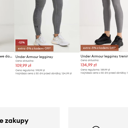
-12%
extra -5% z kodem: OFF*
extra -5% z kodem: OFF*
Under Armour legginsy sportowe damskie HG Armour HiRise
Under Armour legginsy
Cena aktualna:
Cena aktualna:
134,99 zł
109,99 zł
Cena regularna:
189,99 zł
Cena regularna:
199,99 zł
Najniższa cena z 30 dni przed obniżką:
1
Najniższa cena z 30 dni przed obniżką:
124,99 zł
ze zakupy