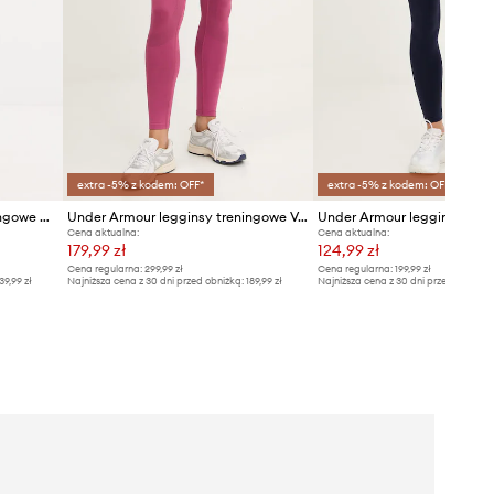
extra -5% z kodem: OFF*
extra -5% z kodem: OFF*
Under Armour legginsy treningowe HeatGear
Under Armour legginsy treningowe Vanish Seamless
Under Armour legginsy
Cena aktualna:
Cena aktualna:
179,99 zł
124,99 zł
Cena regularna:
299,99 zł
Cena regularna:
199,99 zł
39,99 zł
Najniższa cena z 30 dni przed obniżką:
189,99 zł
Najniższa cena z 30 dni przed obniżką