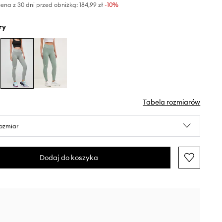
ena z 30 dni przed obniżką:
184,99 zł
 -10%
ry
Tabela rozmiarów
rozmiar
Dodaj do koszyka