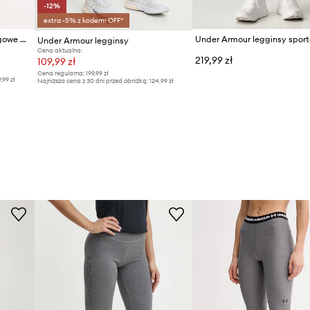
-12%
extra -5% z kodem: OFF*
Under Armour legginsy treningowe HeatGear
Under Armour legginsy
Cena aktualna:
219,99 zł
109,99 zł
Cena regularna:
199,99 zł
9,99 zł
Najniższa cena z 30 dni przed obniżką:
124,99 zł