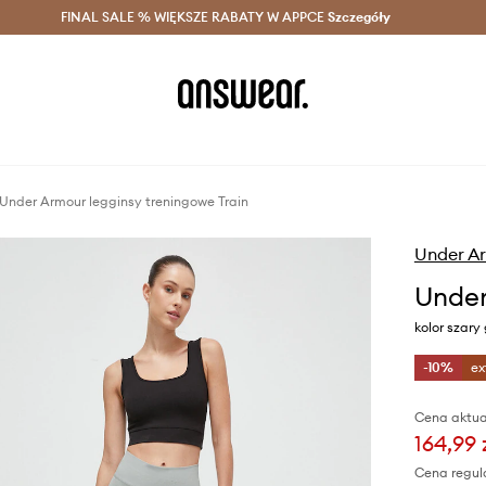
szczędzaj z Answear Club >
FINAL SALE % WIĘKSZE RABATY W APPCE
Dostawa nawet w 24h >
Szczegóły
News
Under Armour legginsy treningowe Train
Under A
Under
kolor szary
-10%
ex
Cena aktua
164,99 
Cena regul