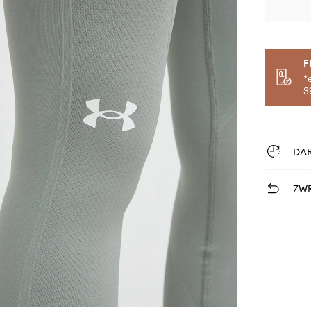
F
*
3
DA
ZWR