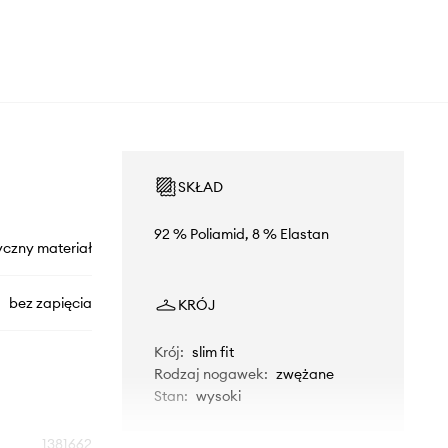
SKŁAD
92 % Poliamid, 8 % Elastan
yczny materiał
bez zapięcia
KRÓJ
Krój
:
slim fit
Rodzaj nogawek
:
zwężane
Stan
:
wysoki
1381662