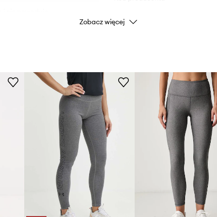
 i nie powoduje
Zobacz więcej
Kolor
 mobilność.
Marka
Producent
ID Produktu