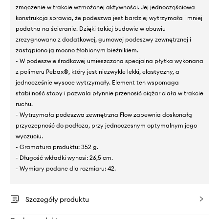
zmęczenie w trakcie wzmożonej aktywności. Jej jednoczęściowa
konstrukcja sprawia, że podeszwa jest bardziej wytrzymała i mniej
podatna na ścieranie. Dzięki takiej budowie w obuwiu
zrezygnowano z dodatkowej, gumowej podeszwy zewnętrznej i
zastąpiono ją mocno żłobionym bieżnikiem.
- W podeszwie środkowej umieszczona specjalna płytka wykonana
z polimeru Pebax®, który jest niezwykle lekki, elastyczny, a
jednocześnie wysoce wytrzymały. Element ten wspomaga
stabilność stopy i pozwala płynnie przenosić ciężar ciała w trakcie
ruchu.
- Wytrzymała podeszwa zewnętrzna Flow zapewnia doskonałą
przyczepność do podłoża, przy jednoczesnym optymalnym jego
wyczuciu.
- Gramatura produktu: 352 g.
- Długość wkładki wynosi: 26,5 cm.
- Wymiary podane dla rozmiaru: 42.
Szczegóły produktu