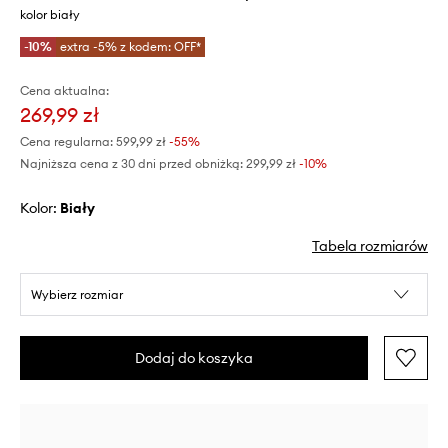
kolor biały
-10%
extra -5% z kodem: OFF*
Cena aktualna:
269,99 zł
Cena regularna:
599,99 zł
-55%
Najniższa cena z 30 dni przed obniżką:
299,99 zł
 -10%
Kolor:
biały
Tabela rozmiarów
Wybierz rozmiar
Dodaj do koszyka