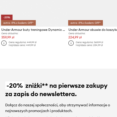
-20%
extra -5% z kodem: OFF*
extra -5% z kodem: OFF*
Under Armour buty treningowe Dynamic 2
Cena aktualna:
Cena aktualna:
359,99 zł
224,99 zł
Cena regularna:
449,99 zł
Cena regularna:
369,99 zł
Najniższa cena:
449,99 zł
Najniższa cena:
234,99 zł
-20%
zniżki** na pierwsze zakupy
za zapis do newslettera.
Dołącz do naszej społeczności, aby otrzymywać informacje o
najnowszych promocjach i produktach.