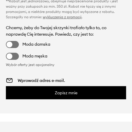
**Rabat jest jednorazowy, obejmuje nieprzecenione produkty i jest
ważny przy zakupach za min. 350 zł. Rabat nie łączy się z innymi
promocjami, a niektóre produkty mogą być wyłączone z rabatu.
Szczegóły na stronie:
wykluczenia z promocji
.
Chcemy, żeby do Twojej skrzynki trafiało tylko to, co
naprawdę Cię interesuje. Powiedz, czy jest to:
Moda damska
Moda męska
Wybór oferty jest opcjonalny
Zapisz mnie