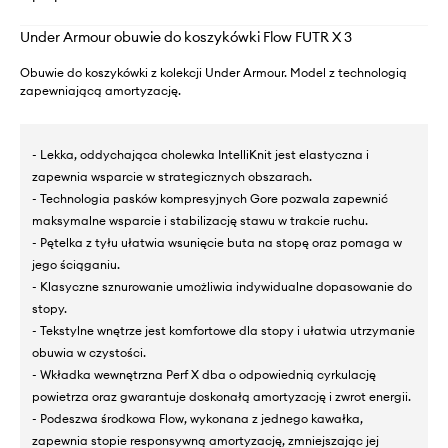
Under Armour obuwie do koszykówki Flow FUTR X 3
Obuwie do koszykówki z kolekcji Under Armour. Model z technologią
zapewniającą amortyzację.
- Lekka, oddychająca cholewka IntelliKnit jest elastyczna i
zapewnia wsparcie w strategicznych obszarach.
- Technologia pasków kompresyjnych Gore pozwala zapewnić
maksymalne wsparcie i stabilizację stawu w trakcie ruchu.
- Pętelka z tyłu ułatwia wsunięcie buta na stopę oraz pomaga w
jego ściąganiu.
- Klasyczne sznurowanie umożliwia indywidualne dopasowanie do
stopy.
- Tekstylne wnętrze jest komfortowe dla stopy i ułatwia utrzymanie
obuwia w czystości.
- Wkładka wewnętrzna Perf X dba o odpowiednią cyrkulację
powietrza oraz gwarantuje doskonałą amortyzację i zwrot energii.
- Podeszwa środkowa Flow, wykonana z jednego kawałka,
zapewnia stopie responsywną amortyzację, zmniejszając jej