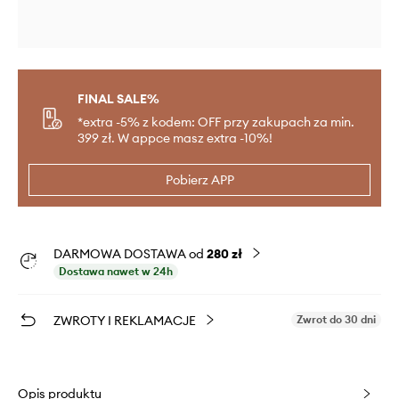
FINAL SALE%
*extra -5% z kodem: OFF przy zakupach za min.
399 zł. W appce masz extra -10%!
Pobierz APP
DARMOWA DOSTAWA od
280 zł
Dostawa nawet w 24h
ZWROTY I REKLAMACJE
Zwrot do 30 dni
Opis produktu