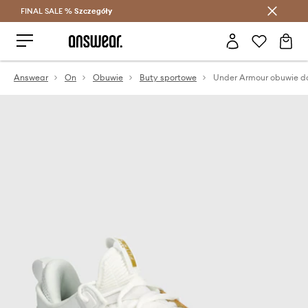
FINAL SALE %
Szczegóły
Oszczędzaj z Answear Club >
Answear
On
Obuwie
Buty sportowe