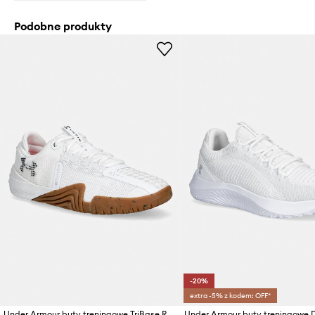
Podobne produkty
-20%
extra -5% z kodem: OFF*
Under Armour buty treningowe TriBase Reign 6