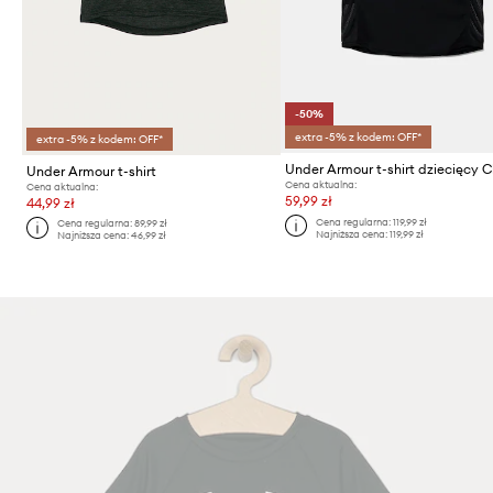
-50%
extra -5% z kodem: OFF*
extra -5% z kodem: OFF*
Under Armour t-shirt
Cena aktualna:
Cena aktualna:
59,99 zł
44,99 zł
Cena regularna:
119,99 zł
Cena regularna:
89,99 zł
Najniższa cena:
119,99 zł
Najniższa cena:
46,99 zł