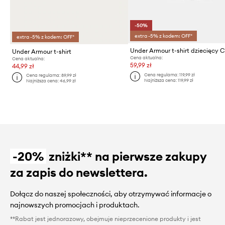
-50%
extra -5% z kodem: OFF*
extra -5% z kodem: OFF*
Under Armour t-shirt
Cena aktualna:
Cena aktualna:
59,99 zł
44,99 zł
Cena regularna:
119,99 zł
Cena regularna:
89,99 zł
Najniższa cena:
119,99 zł
Najniższa cena:
46,99 zł
-20%
zniżki** na pierwsze zakupy
za zapis do newslettera.
Dołącz do naszej społeczności, aby otrzymywać informacje o
najnowszych promocjach i produktach.
**Rabat jest jednorazowy, obejmuje nieprzecenione produkty i jest