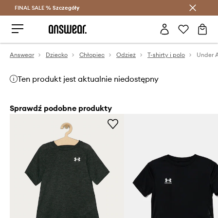
FINAL SALE %
Szczegóły
Oszczędzaj z Answear Club >
Answear
Dziecko
Chłopiec
Odzież
T-shirty i polo
Ten produkt jest aktualnie niedostępny
Sprawdź podobne produkty