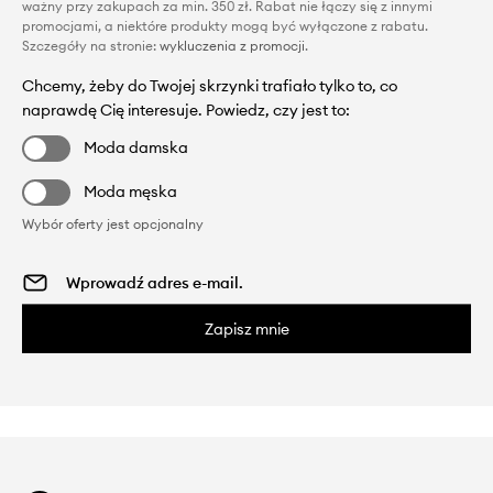
ważny przy zakupach za min. 350 zł. Rabat nie łączy się z innymi
promocjami, a niektóre produkty mogą być wyłączone z rabatu.
Szczegóły na stronie:
wykluczenia z promocji
.
Chcemy, żeby do Twojej skrzynki trafiało tylko to, co
naprawdę Cię interesuje. Powiedz, czy jest to:
Moda damska
Moda męska
Wybór oferty jest opcjonalny
Zapisz mnie