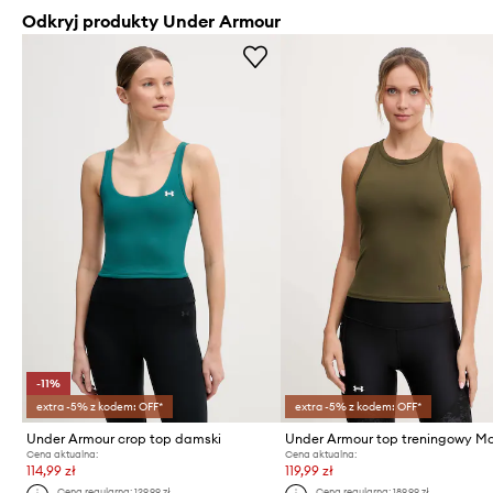
Odkryj produkty Under Armour
-11%
extra -5% z kodem: OFF*
extra -5% z kodem: OFF*
Under Armour crop top damski
Under Armour top treningowy Mo
Cena aktualna:
Cena aktualna:
114,99 zł
119,99 zł
Cena regularna:
129,99 zł
Cena regularna:
189,99 zł