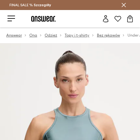
FINAL SALE %
Szczegóły
Oszczędzaj z Answear Club >
Answear
Ona
Odzież
Topy i t-shirty
Bez rękawów