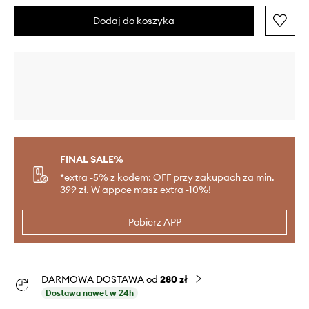
Dodaj do koszyka
FINAL SALE%
*extra -5% z kodem: OFF przy zakupach za min.
399 zł. W appce masz extra -10%!
Pobierz APP
DARMOWA DOSTAWA od
280 zł
Dostawa nawet w 24h