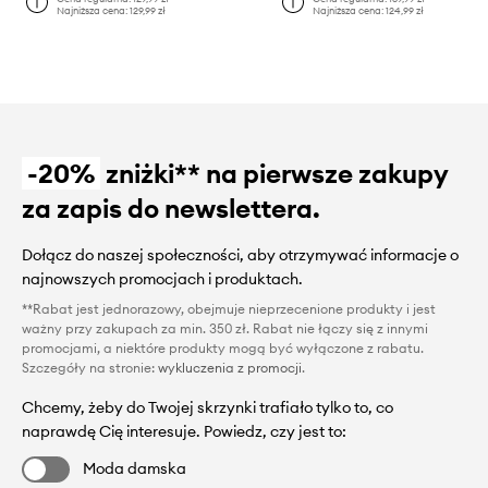
Najniższa cena:
129,99 zł
Najniższa cena:
124,99 zł
-20%
zniżki** na pierwsze zakupy
za zapis do newslettera.
Dołącz do naszej społeczności, aby otrzymywać informacje o
najnowszych promocjach i produktach.
**Rabat jest jednorazowy, obejmuje nieprzecenione produkty i jest
ważny przy zakupach za min. 350 zł. Rabat nie łączy się z innymi
promocjami, a niektóre produkty mogą być wyłączone z rabatu.
Szczegóły na stronie:
wykluczenia z promocji
.
Chcemy, żeby do Twojej skrzynki trafiało tylko to, co
naprawdę Cię interesuje. Powiedz, czy jest to:
Moda damska