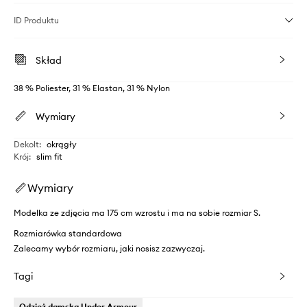
ID Produktu
Skład
38 % Poliester, 31 % Elastan, 31 % Nylon
Wymiary
Dekolt
:
okrągły
Krój
:
slim fit
Wymiary
Modelka ze zdjęcia ma 175 cm wzrostu i ma na sobie rozmiar S.
Rozmiarówka standardowa
Zalecamy wybór rozmiaru, jaki nosisz zazwyczaj.
Tagi
Odzież damska Under Armour