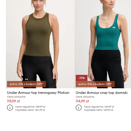
-11%
extra -5% z kodem: OFF*
extra -5% z kodem: OFF*
Under Armour top treningowy Motion
Under Armour crop top damski
Cena aktualna:
Cena aktualna:
119,99 zł
114,99 zł
Cena regularna:
189,99 zł
Cena regularna:
129,99 zł
Najniższa cena:
124,99 zł
Najniższa cena:
129,99 zł